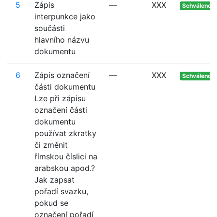
5
Zápis
—
XXX
Schváleno
interpunkce jako
součásti
hlavního názvu
dokumentu
6
Zápis označení
—
XXX
Schváleno
části dokumentu
Lze při zápisu
označení části
dokumentu
používat zkratky
či změnit
římskou číslici na
arabskou apod.?
Jak zapsat
pořadí svazku,
pokud se
označení pořadí