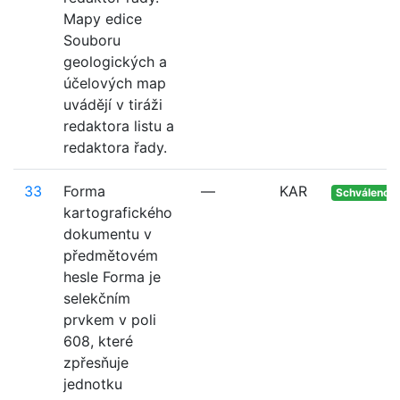
Mapy edice
Souboru
geologických a
účelových map
uvádějí v tiráži
redaktora listu a
redaktora řady.
33
Forma
—
KAR
Schváleno
kartografického
dokumentu v
předmětovém
hesle Forma je
selekčním
prvkem v poli
608, které
zpřesňuje
jednotku