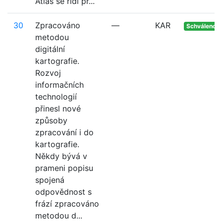
Atlas se řídí pr...
30
Zpracováno
—
KAR
Schváleno
metodou
digitální
kartografie.
Rozvoj
informačních
technologií
přinesl nové
způsoby
zpracování i do
kartografie.
Někdy bývá v
prameni popisu
spojená
odpovědnost s
frází zpracováno
metodou d...