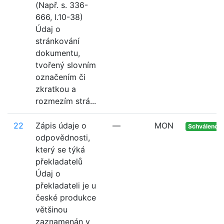
(Např. s. 336-
666, l.10-38)
Údaj o
stránkování
dokumentu,
tvořený slovním
označením či
zkratkou a
rozmezím strá...
22
Zápis údaje o
—
MON
Schváleno
odpovědnosti,
který se týká
překladatelů
Údaj o
překladateli je u
české produkce
většinou
zaznamenán v