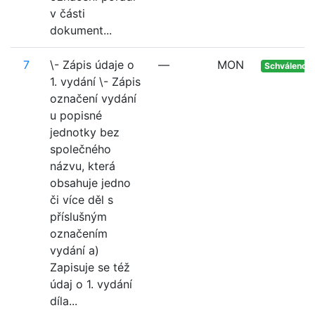
v části
dokument...
7
\- Zápis údaje o
—
MON
Schváleno
1. vydání \- Zápis
označení vydání
u popisné
jednotky bez
společného
názvu, která
obsahuje jedno
či více děl s
příslušným
označením
vydání a)
Zapisuje se též
údaj o 1. vydání
díla...