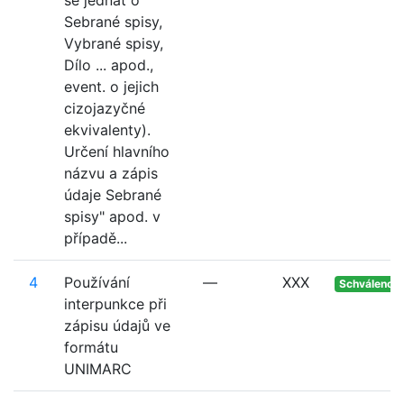
se jednat o
Sebrané spisy,
Vybrané spisy,
Dílo ... apod.,
event. o jejich
cizojazyčné
ekvivalenty).
Určení hlavního
názvu a zápis
údaje Sebrané
spisy" apod. v
případě...
4
Používání
—
XXX
Schváleno
interpunkce při
zápisu údajů ve
formátu
UNIMARC