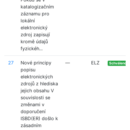
katalogizačním
záznamu pro
lokální
elektronický
zdroj zapisují
kromě údajů
fyzickéh...
27
Nové principy
—
ELZ
Schváleno
popisu
elektronických
zdrojů z hlediska
jejich obsahu V
souvislosti se
změnami v
doporučení
ISBD(ER) došlo k
zásadním