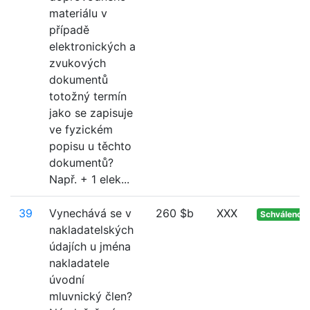
materiálu v
případě
elektronických a
zvukových
dokumentů
totožný termín
jako se zapisuje
ve fyzickém
popisu u těchto
dokumentů?
Např. + 1 elek...
39
Vynechává se v
260 $b
XXX
Schváleno
nakladatelských
údajích u jména
nakladatele
úvodní
mluvnický člen?