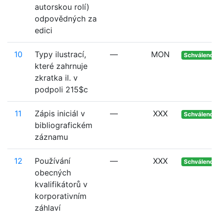
autorskou rolí)
odpovědných za
edici
10
Typy ilustrací,
—
MON
Schváleno
které zahrnuje
zkratka il. v
podpoli 215$c
11
Zápis iniciál v
—
XXX
Schváleno
bibliografickém
záznamu
12
Používání
—
XXX
Schváleno
obecných
kvalifikátorů v
korporativním
záhlaví