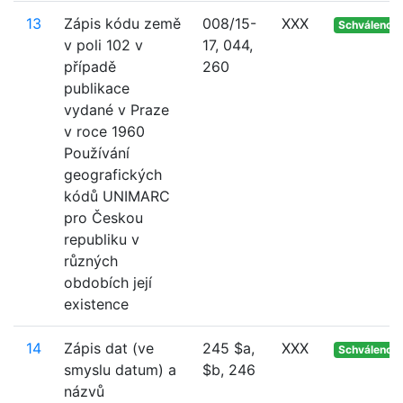
13
Zápis kódu země
008/15-
XXX
Schváleno
v poli 102 v
17, 044,
případě
260
publikace
vydané v Praze
v roce 1960
Používání
geografických
kódů UNIMARC
pro Českou
republiku v
různých
obdobích její
existence
14
Zápis dat (ve
245 $a,
XXX
Schváleno
smyslu datum) a
$b, 246
názvů