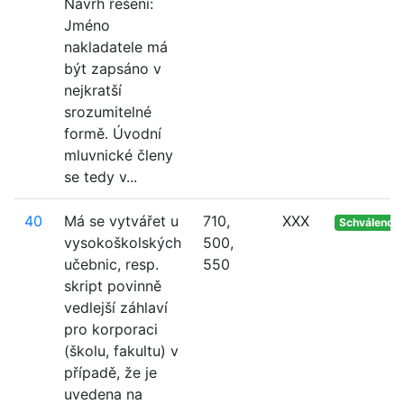
Návrh řešení:
Jméno
nakladatele má
být zapsáno v
nejkratší
srozumitelné
formě. Úvodní
mluvnické členy
se tedy v...
40
Má se vytvářet u
710,
XXX
Schváleno
vysokoškolských
500,
učebnic, resp.
550
skript povinně
vedlejší záhlaví
pro korporaci
(školu, fakultu) v
případě, že je
uvedena na