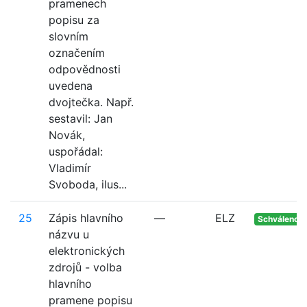
pramenech
popisu za
slovním
označením
odpovědnosti
uvedena
dvojtečka. Např.
sestavil: Jan
Novák,
uspořádal:
Vladimír
Svoboda, ilus...
25
Zápis hlavního
—
ELZ
Schváleno
názvu u
elektronických
zdrojů - volba
hlavního
pramene popisu