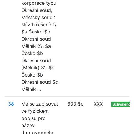
korporace typu
Okresní soud,
Městský soud?
Návrh řešení: 1\.
$a Česko $b
Okresní soud
Mělník 2\. $a
Česko $b
Okresní soud
(Mělník) 3\. $a
Česko $b
Okresní soud $c
Mělník ...
38
Má se zapisovat
300 $e
XXX
Schváleno
ve fyzickem
popisu pro
název
doprovodného