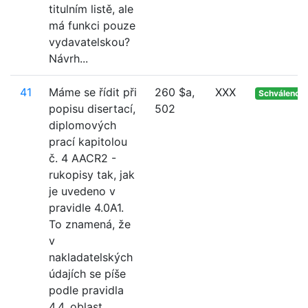
titulním listě, ale
má funkci pouze
vydavatelskou?
Návrh...
41
Máme se řídit při
260 $a,
XXX
Schváleno
popisu disertací,
502
diplomových
prací kapitolou
č. 4 AACR2 -
rukopisy tak, jak
je uvedeno v
pravidle 4.0A1.
To znamená, že
v
nakladatelských
údajích se píše
podle pravidla
4.4. oblast ...