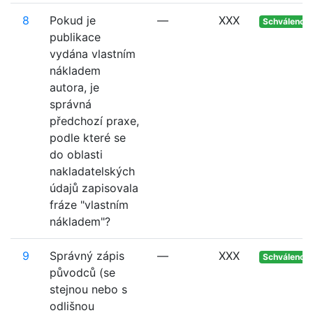
8
Pokud je
—
XXX
Schváleno
publikace
vydána vlastním
nákladem
autora, je
správná
předchozí praxe,
podle které se
do oblasti
nakladatelských
údajů zapisovala
fráze "vlastním
nákladem"?
9
Správný zápis
—
XXX
Schváleno
původců (se
stejnou nebo s
odlišnou