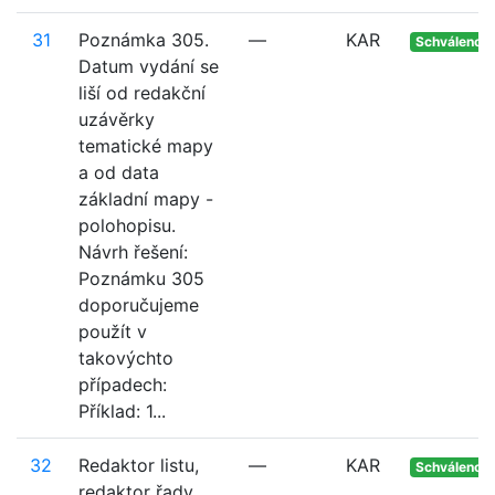
31
Poznámka 305.
—
KAR
Schváleno
Datum vydání se
liší od redakční
uzávěrky
tematické mapy
a od data
základní mapy -
polohopisu.
Návrh řešení:
Poznámku 305
doporučujeme
použít v
takovýchto
případech:
Příklad: 1...
32
Redaktor listu,
—
KAR
Schváleno
redaktor řady.