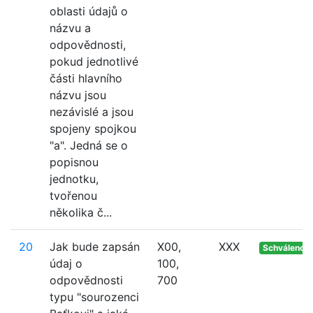
oblasti údajů o
názvu a
odpovědnosti,
pokud jednotlivé
části hlavního
názvu jsou
nezávislé a jsou
spojeny spojkou
"a". Jedná se o
popisnou
jednotku,
tvořenou
několika č...
20
Jak bude zapsán
X00,
XXX
Schváleno
údaj o
100,
odpovědnosti
700
typu "sourozenci