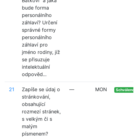
Baťkovi" a jaká
bude forma
personálního
záhlaví? Určení
správné formy
personálního
záhlaví pro
jméno rodiny, jíž
se přisuzuje
intelektuální
odpověd...
21
Zapíše se údaj o
—
MON
Schváleno
stránkování,
obsahující
rozmezí stránek,
s velkým či s
malým
písmenem?