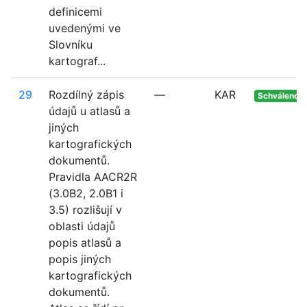
definicemi
uvedenými ve
Slovníku
kartograf...
29
Rozdílný zápis
—
KAR
Schváleno
údajů u atlasů a
jiných
kartografických
dokumentů.
Pravidla AACR2R
(3.0B2, 2.0B1 i
3.5) rozlišují v
oblasti údajů
popis atlasů a
popis jiných
kartografických
dokumentů.