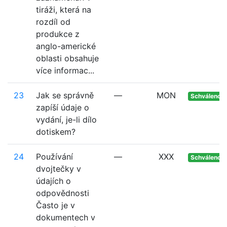
tiráži, která na
rozdíl od
produkce z
anglo-americké
oblasti obsahuje
více informac...
23
Jak se správně
—
MON
Schváleno
zapíší údaje o
vydání, je-li dílo
dotiskem?
24
Používání
—
XXX
Schváleno
dvojtečky v
údajích o
odpovědnosti
Často je v
dokumentech v