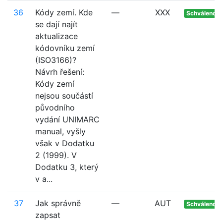
36
Kódy zemí. Kde
—
XXX
Schváleno
se dají najít
aktualizace
kódovníku zemí
(ISO3166)?
Návrh řešení:
Kódy zemí
nejsou součástí
původního
vydání UNIMARC
manual, vyšly
však v Dodatku
2 (1999). V
Dodatku 3, který
v a...
37
Jak správně
—
AUT
Schváleno
zapsat