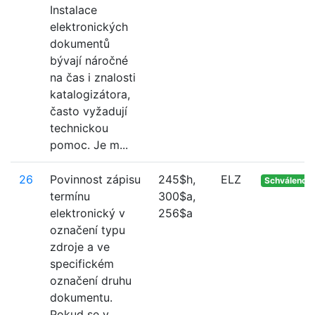
Instalace
elektronických
dokumentů
bývají náročné
na čas i znalosti
katalogizátora,
často vyžadují
technickou
pomoc. Je m...
26
Povinnost zápisu
245$h,
ELZ
Schváleno
termínu
300$a,
elektronický v
256$a
označení typu
zdroje a ve
specifickém
označení druhu
dokumentu.
Pokud se v