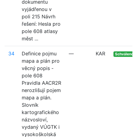
dokumentu
vyjádřenou v
poli 215 Návrh
řešení: Hesla pro
pole 608 atlasy
měst ...
34
Definice pojmu
—
KAR
Schváleno
mapa a plán pro
věcný popis -
pole 608
Pravidla AACR2R
nerozlišují pojem
mapa a plán.
Slovník
kartografického
názvosloví,
vydaný VÚGTK i
vysokoškolská