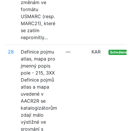
změnám ve
formátu
USMARC (resp.
MARC21), které
se zatím
nepromítly...
28
Definice pojmu
—
KAR
Schváleno
atlas, mapa pro
jmenný popis
pole - 215, 3XX
Definice pojmů
atlas a mapa
uvedené v
AACR2R se
katalogizátorům
zdají málo
výstižné ve
srovnání s