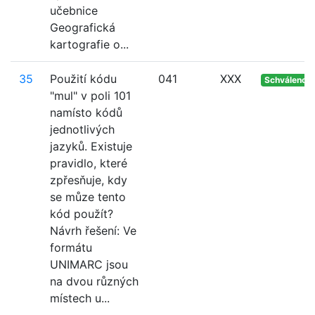
učebnice
Geografická
kartografie o...
35
Použití kódu
041
XXX
Schváleno
"mul" v poli 101
namísto kódů
jednotlivých
jazyků. Existuje
pravidlo, které
zpřesňuje, kdy
se můze tento
kód použít?
Návrh řešení: Ve
formátu
UNIMARC jsou
na dvou různých
místech u...