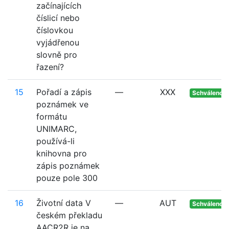
začínajících
číslicí nebo
číslovkou
vyjádřenou
slovně pro
řazení?
15
Pořadí a zápis
—
XXX
Schváleno
poznámek ve
formátu
UNIMARC,
používá-li
knihovna pro
zápis poznámek
pouze pole 300
16
Životní data V
—
AUT
Schváleno
českém překladu
AACR2R je na