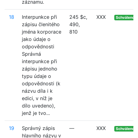
záznamu.
18
Interpunkce při
245 $c,
XXX
Schváleno
zápisu členitého
490,
jména korporace
810
jako údaje o
odpovědnosti
Správná
interpunkce při
zápisu jednoho
typu údaje o
odpovědnosti (k
názvu díla i k
edici, v níž je
dílo uvedeno),
jenž je tvo...
19
Správný zápis
—
XXX
Schváleno
hlavního názvu v