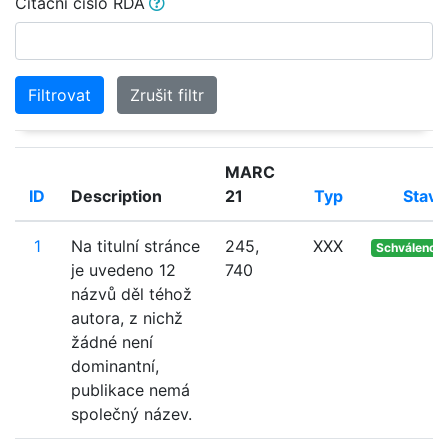
Citační číslo RDA
Filtrovat
Zrušit filtr
MARC
ID
Description
21
Typ
Stav
1
Na titulní stránce
245,
XXX
Schváleno
je uvedeno 12
740
názvů děl téhož
autora, z nichž
žádné není
dominantní,
publikace nemá
společný název.