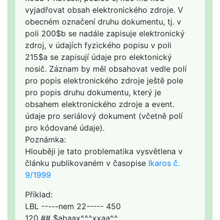
vyjadřovat obsah elektronického zdroje. V
obecném označení druhu dokumentu, tj. v
poli 200$b se nadále zapisuje elektronický
zdroj, v údajích fyzického popisu v poli
215$a se zapisují údaje pro elektonický
nosič. Záznam by měl obsahovat vedle polí
pro popis elektronického zdroje ještě pole
pro popis druhu dokumentu, který je
obsahem elektronického zdroje a event.
údaje pro seriálový dokument (včetně polí
pro kódované údaje).
Poznámka:
Hlouběji je tato problematika vysvětlena v
článku publikovaném v časopise
Ikaros č.
9/1999
Příklad:
LBL -----nem 22----- 450
120 ## $abaax^^^xxaa^^