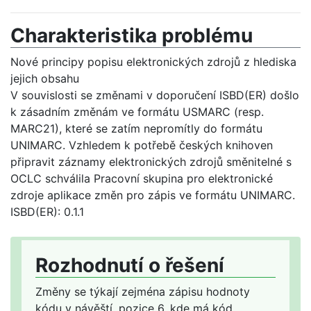
Charakteristika problému
Nové principy popisu elektronických zdrojů z hlediska
jejich obsahu
V souvislosti se změnami v doporučení ISBD(ER) došlo
k zásadním změnám ve formátu USMARC (resp.
MARC21), které se zatím nepromítly do formátu
UNIMARC. Vzhledem k potřebě českých knihoven
připravit záznamy elektronických zdrojů směnitelné s
OCLC schválila Pracovní skupina pro elektronické
zdroje aplikace změn pro zápis ve formátu UNIMARC.
ISBD(ER): 0.1.1
Rozhodnutí o řešení
Změny se týkají zejména zápisu hodnoty
kódu v návěští, pozice 6, kde má kód