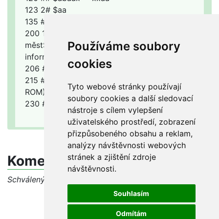
123 2# $aa
135 ## $avo
200 1# $aInteraktivní atlas
Používáme soubory
měst$belektronický zdroj$egrafický
informační systém
cookies
206 ## $aMěřítka různá
215 ## $a1 elektronický optický disk (CD-
Tyto webové stránky používají
ROM)$cbarev. $d12 cm
soubory cookies a další sledovací
230 ## $aMapová data
nástroje s cílem vylepšení
uživatelského prostředí, zobrazení
přizpůsobeného obsahu a reklam,
analýzy návštěvnosti webových
stránek a zjištění zdroje
Komentáře
návštěvnosti.
Schválený dotaz, diskuse je uzavřena
Souhlasím
Odmítám