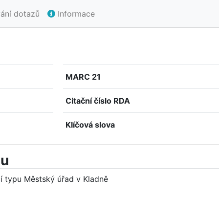
ání dotazů
Informace
MARC 21
Citační číslo RDA
Klíčová slova
mu
í typu Městský úřad v Kladně