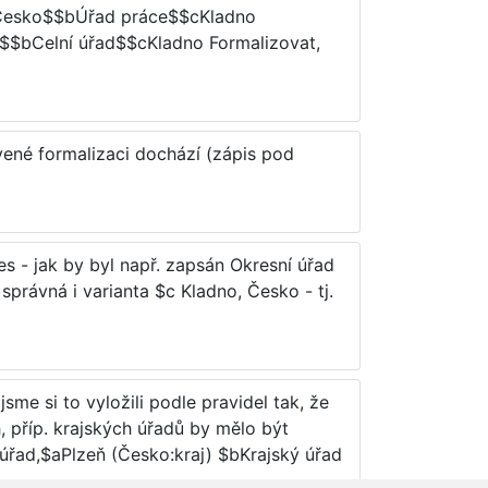
Česko$$bÚřad práce$$cKladno
bCelní úřad$$cKladno Formalizovat,
vené formalizaci dochází (zápis pod
res - jak by byl např. zapsán Okresní úřad
správná i varianta $c Kladno, Česko - tj.
sme si to vyložili podle pravidel tak, že
h, příp. krajských úřadů by mělo být
řad,$aPlzeň (Česko:kraj) $bKrajský úřad