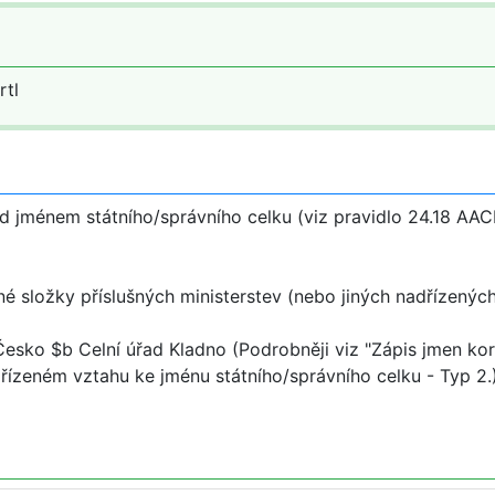
rtl
 jménem státního/správního celku (viz pravidlo 24.18 AAC
složky příslušných ministerstev (nebo jiných nadřízených o
Česko $b Celní úřad Kladno (Podrobněji viz "Zápis jmen k
dřízeném vztahu ke jménu státního/správního celku - Typ 2.)