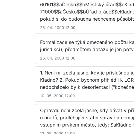
60101$$aČesko$$bMěstský úřad$$cKla
71000$$aČesko$$bÚřad práce$$cKladno
pokud si do budoucna nechceme působit v
25. 04. 2000 12:00
Formalizace se týká omezeného počtu kate
jurisdikcí), předmětem dotazu je jen potv
26. 04. 2000 12:00
1. Není mi zcela jasné, kdy je příslušnou 
Kladno? 2. Pokud bychom přihlédli k LCRI 
nedocházelo by k desorientaci ("konečné ř
10. 05. 2000 12:00
Opravdu není zcela jasné, kdy dávat v pří
u úřadů, podléhající státní správě a nema
vstupním prvkem město, tedy: $aKladno 
12. 05. 2000 12:00