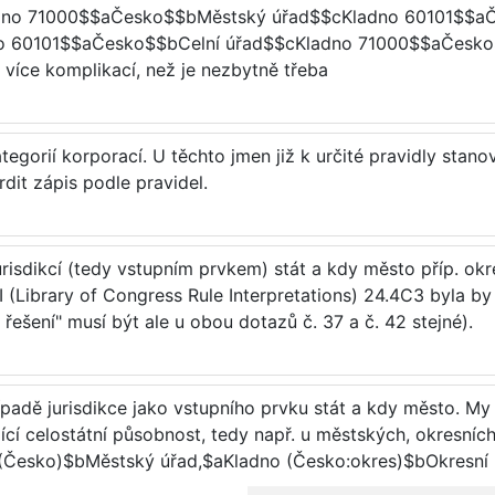
dno 71000$$aČesko$$bMěstský úřad$$cKladno 60101$$a
 60101$$aČesko$$bCelní úřad$$cKladno 71000$$aČesko$$
íce komplikací, než je nezbytně třeba
gorií korporací. U těchto jmen již k určité pravidly stano
rdit zápis podle pravidel.
jurisdikcí (tedy vstupním prvkem) stát a kdy město příp. ok
(Library of Congress Rule Interpretations) 24.4C3 byla by 
ešení" musí být ale u obou dotazů č. 37 a č. 42 stejné).
padě jurisdikce jako vstupního prvku stát a kdy město. My j
jící celostátní působnost, tedy např. u městských, okresníc
(Česko)$bMěstský úřad,$aKladno (Česko:okres)$bOkresní ú