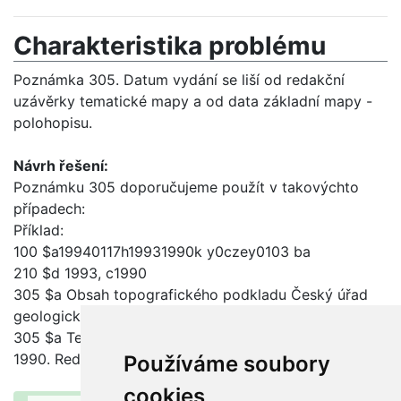
Charakteristika problému
Poznámka 305. Datum vydání se liší od redakční
uzávěrky tematické mapy a od data základní mapy -
polohopisu.
Návrh řešení:
Poznámku 305 doporučujeme použít v takovýchto
případech:
Příklad:
100 $a19940117h19931990k y0czey0103 ba
210 $d 1993, c1990
305 $a Obsah topografického podkladu Český úřad
geologický a kartografický 1971. Stav ke dni 1.1.1986
305 $a Tematický obsah Český geologický ústav
1990. Redakční uzávěrka listopad 1990
Používáme soubory
cookies