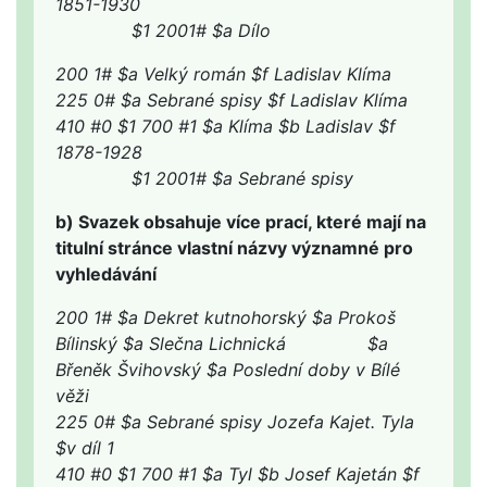
1851-1930
$1 2001# $a Dílo
200 1# $a Velký román $f Ladislav Klíma
225 0# $a Sebrané spisy $f Ladislav Klíma
410 #0 $1 700 #1 $a Klíma $b Ladislav $f
1878-1928
$1 2001# $a Sebrané spisy
b) Svazek obsahuje více prací, které mají na
titulní stránce vlastní názvy významné pro
vyhledávání
200 1# $a Dekret kutnohorský $a Prokoš
Bílinský $a Slečna Lichnická $a
Břeněk Švihovský $a Poslední doby v Bílé
věži
225 0# $a Sebrané spisy Jozefa Kajet. Tyla
$v díl 1
410 #0 $1 700 #1 $a Tyl $b Josef Kajetán $f