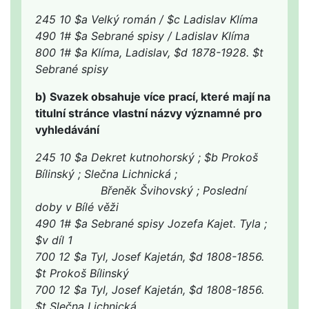
245 10 $a Velký román / $c Ladislav Klíma
490 1# $a Sebrané spisy / Ladislav Klíma
800 1# $a Klíma, Ladislav, $d 1878-1928. $t
Sebrané spisy
b) Svazek obsahuje více prací, které mají na
titulní stránce vlastní názvy významné pro
vyhledávání
245 10 $a Dekret kutnohorský ; $b Prokoš
Bílinský ; Slečna Lichnická ;
Břeněk Švihovský ; Poslední
doby v Bílé věži
490 1# $a Sebrané spisy Jozefa Kajet. Tyla ;
$v díl 1
700 12 $a Tyl, Josef Kajetán, $d 1808-1856.
$t Prokoš Bílinský
700 12 $a Tyl, Josef Kajetán, $d 1808-1856.
$t Slečna Lichnická