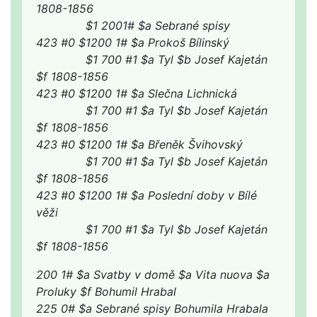
1808-1856
$1 2001# $a Sebrané spisy
423 #0 $1200 1# $a Prokoš Bílinský
$1 700 #1 $a Tyl $b Josef Kajetán
$f 1808-1856
423 #0 $1200 1# $a Slečna Lichnická
$1 700 #1 $a Tyl $b Josef Kajetán
$f 1808-1856
423 #0 $1200 1# $a Břeněk Švihovský
$1 700 #1 $a Tyl $b Josef Kajetán
$f 1808-1856
423 #0 $1200 1# $a Poslední doby v Bílé
věži
$1 700 #1 $a Tyl $b Josef Kajetán
$f 1808-1856
200 1# $a Svatby v domě $a Vita nuova $a
Proluky $f Bohumil Hrabal
225 0# $a Sebrané spisy Bohumila Hrabala