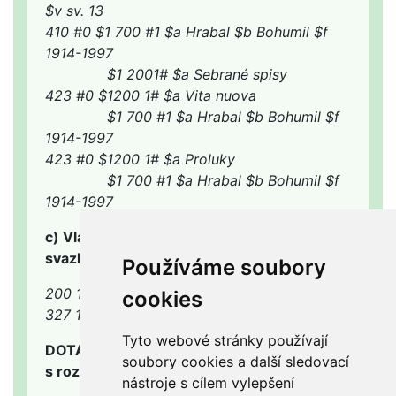
$v sv. 13
410 #0 $1 700 #1 $a Hrabal $b Bohumil $f
1914-1997
$1 2001# $a Sebrané spisy
423 #0 $1200 1# $a Vita nuova
$1 700 #1 $a Hrabal $b Bohumil $f
1914-1997
423 #0 $1200 1# $a Proluky
$1 700 #1 $a Hrabal $b Bohumil $f
1914-1997
c) Vlastní název svazku chybí nebo názvy
svazků nejsou významné pro vyhledávání
Používáme soubory
200 1# $aSebrané spisy$fV.I. Lenin
cookies
327 1# $a sv. 1. 1955. 220 s.
Tyto webové stránky používají
DOTAZ OPRAVEN v červnu 2009 v souladu
soubory cookies a další sledovací
s rozhodnutím PS
nástroje s cílem vylepšení