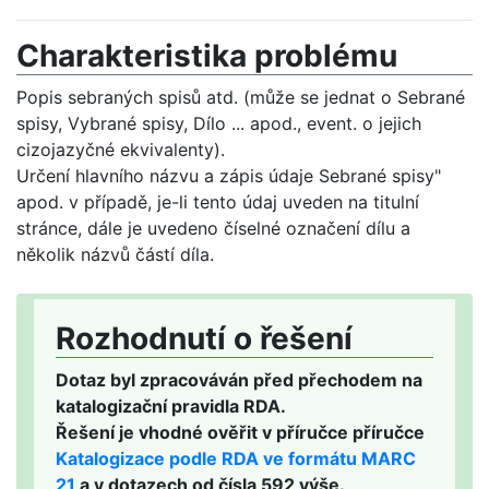
Charakteristika problému
Popis sebraných spisů atd. (může se jednat o Sebrané
spisy, Vybrané spisy, Dílo ... apod., event. o jejich
cizojazyčné ekvivalenty).
Určení hlavního názvu a zápis údaje Sebrané spisy"
apod. v případě, je-li tento údaj uveden na titulní
stránce, dále je uvedeno číselné označení dílu a
několik názvů částí díla.
Rozhodnutí o řešení
Dotaz byl zpracováván před přechodem na
katalogizační pravidla RDA.
Řešení je vhodné ověřit v příručce příručce
Katalogizace podle RDA ve formátu MARC
21
a v dotazech od čísla 592 výše.