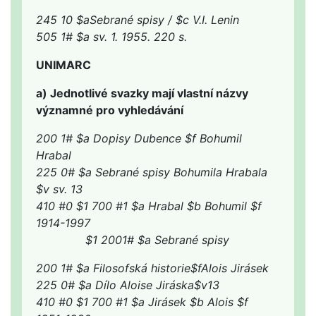
245 10 $aSebrané spisy / $c V.I. Lenin
505 1# $a sv. 1. 1955. 220 s.
UNIMARC
a) Jednotlivé svazky mají vlastní názvy
významné pro vyhledávání
200 1# $a Dopisy Dubence $f Bohumil
Hrabal
225 0# $a Sebrané spisy Bohumila Hrabala
$v sv. 13
410 #0 $1 700 #1 $a Hrabal $b Bohumil $f
1914-1997
$1 2001# $a Sebrané spisy
200 1# $a Filosofská historie$fAlois Jirásek
225 0# $a Dílo Aloise Jiráska$v13
410 #0 $1 700 #1 $a Jirásek $b Alois $f