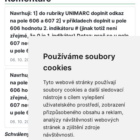
Navrhuji: 1] do rubriky UNIMARC doplnit odkaz
na pole 606 a 607 2] v příkladech doplnit u pole
606 hodnotu 2. indikátoru # (jinak totiž není
zřejmé, že 0 je 1. indikátor) Dotaz: proč se u pole
607 neuvádí doplněk rovněž do podpole $y jako
u pole 606?
Používáme soubory
06. 10. 2000 12:00
cookies
Navrhuji: 1] do rubriky UNIMARC doplnit odkaz
Tyto webové stránky používají
na pole 606 a 607 2] v příkladech doplnit u pole
soubory cookies a další sledovací
606 hodnotu 2. indikátoru # (jinak totiž není
nástroje s cílem vylepšení
zřejmé, že 0 je 1. indikátor) Dotaz: proč se u pole
uživatelského prostředí, zobrazení
607 neuvádí doplněk rovněž do podpole $y jako
přizpůsobeného obsahu a reklam,
u pole 606?
analýzy návštěvnosti webových
06. 10. 2000 12:00
stránek a zjištění zdroje
Schválený dotaz, diskuse je uzavřena
návštěvnosti.