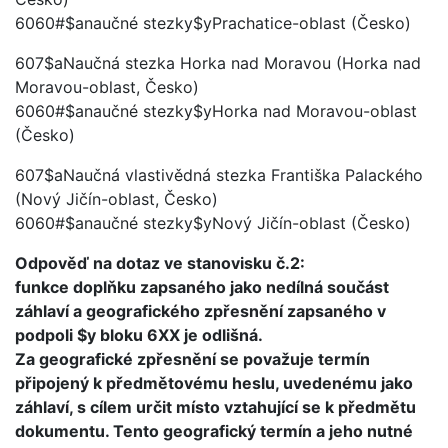
6060#$anaučné stezky$yPrachatice-oblast (Česko)
607$aNaučná stezka Horka nad Moravou (Horka nad
Moravou-oblast, Česko)
6060#$anaučné stezky$yHorka nad Moravou-oblast
(Česko)
607$aNaučná vlastivědná stezka Františka Palackého
(Nový Jičín-oblast, Česko)
6060#$anaučné stezky$yNový Jičín-oblast (Česko)
Odpověď na dotaz ve stanovisku č.2:
funkce doplňku zapsaného jako nedílná součást
záhlaví a geografického zpřesnění zapsaného v
podpoli $y bloku 6XX je odlišná.
Za geografické zpřesnění se považuje termín
připojený k předmětovému heslu, uvedenému jako
záhlaví, s cílem určit místo vztahující se k předmětu
dokumentu. Tento geografický termín a jeho nutné