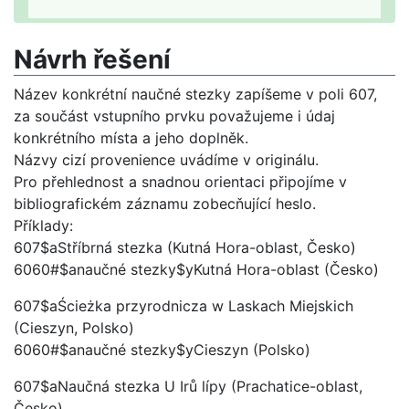
Návrh řešení
Název konkrétní naučné stezky zapíšeme v poli 607,
za součást vstupního prvku považujeme i údaj
konkrétního místa a jeho doplněk.
Názvy cizí provenience uvádíme v originálu.
Pro přehlednost a snadnou orientaci připojíme v
bibliografickém záznamu zobecňující heslo.
Příklady:
607$aStříbrná stezka (Kutná Hora-oblast, Česko)
6060#$anaučné stezky$yKutná Hora-oblast (Česko)
607$aŚcieżka przyrodnicza w Laskach Miejskich
(Cieszyn, Polsko)
6060#$anaučné stezky$yCieszyn (Polsko)
607$aNaučná stezka U Irů lípy (Prachatice-oblast,
Česko)