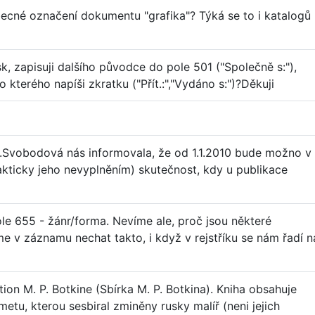
ecné označení dokumentu "grafika"? Týká se to i katalogů
k, zapisuji dalšího původce do pole 501 ("Společně s:"),
 kterého napíši zkratku ("Přít.:","Vydáno s:")?Děkuji
J.Svobodová nás informovala, že od 1.1.2010 bude možno v
prakticky jeho nevyplněním) skutečnost, kdy u publikace
le 655 - žánr/forma. Nevíme ale, proč jsou některé
me v záznamu nechat takto, i když v rejstříku se nám řadí n
ction M. P. Botkine (Sbírka M. P. Botkina). Kniha obsahuje
etu, kterou sesbiral zminěny rusky malíř (neni jejich