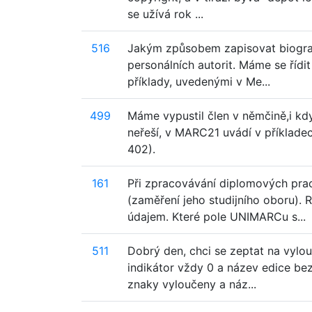
se užívá rok ...
516
Jakým způsobem zapisovat biograf
personálních autorit. Máme se řídit
příklady, uvedenými v Me...
499
Máme vypustil člen v němčině,i kd
neřeší, v MARC21 uvádí v příkladec
402).
161
Při zpracovávání diplomových pra
(zaměření jeho studijního oboru).
údajem. Které pole UNIMARCu s...
511
Dobrý den, chci se zeptat na vylo
indikátor vždy 0 a název edice be
znaky vyloučeny a náz...