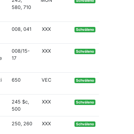
245,
MON
Schváleno
580, 710
008, 041
XXX
Schváleno
008/15-
XXX
Schváleno
e
17
i
650
VEC
Schváleno
245 $c,
XXX
Schváleno
500
250, 260
XXX
Schváleno