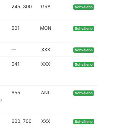
245, 300
GRA
Schváleno
501
MON
Schváleno
—
XXX
Schváleno
041
XXX
Schváleno
655
ANL
Schváleno
a
600, 700
XXX
Schváleno