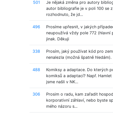
501
Je nějaká změna pro autory bibliog
autor bibliografie je v poli 100 s
rozhodnuto, že jd...
496
Prosíme upřesnit, v jakých případe
neupoužívá vždy pole 772 (hlavní
jinak. Děkuji
338
Prosím, jaký používat kód pro zem
nenalezla (možná špatně hledám). 
488
Komiksy a adaptace. Do kterých pol
komiksů a adaptací? Např. Hamlet 
jsme našli v NK...
306
Prosim o radu, kam zařadit hospod
korporativní záhlaví, nebo byste sp
mého názoru s...