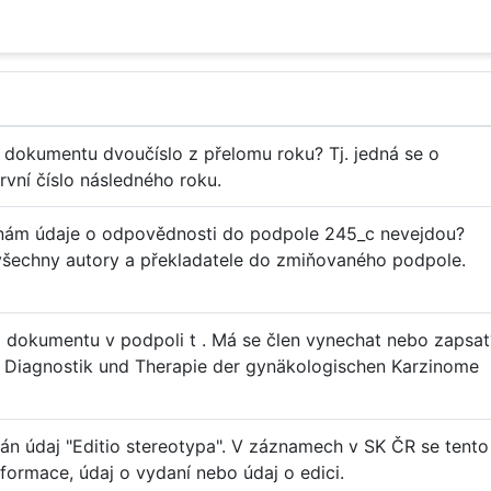
dokumentu dvoučíslo z přelomu roku? Tj. jedná se o
rvní číslo následného roku.
 nám údaje o odpovědnosti do podpole 245_c nevejdou?
šechny autory a překladatele do zmiňovaného podpole.
 dokumentu v podpoli t . Má se člen vynechat nebo zapsat
 in Diagnostik und Therapie der gynäkologischen Karzinome
án údaj "Editio stereotypa". V záznamech v SK ČR se tento
nformace, údaj o vydaní nebo údaj o edici.