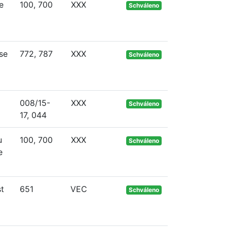
e
100, 700
XXX
Schváleno
se
772, 787
XXX
Schváleno
008/15-
XXX
Schváleno
17, 044
u
100, 700
XXX
Schváleno
e
st
651
VEC
Schváleno