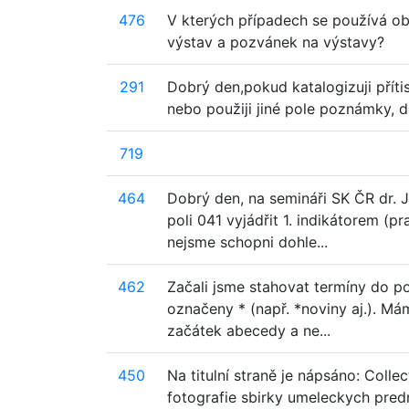
476
V kterých případech se používá ob
výstav a pozvánek na výstavy?
291
Dobrý den,pokud katalogizuji přítis
nebo použiji jiné pole poznámky, do
719
464
Dobrý den, na semináři SK ČR dr. 
poli 041 vyjádřit 1. indikátorem (
nejsme schopni dohle...
462
Začali jsme stahovat termíny do po
označeny * (např. *noviny aj.). Má
začátek abecedy a ne...
450
Na titulní straně je nápsáno: Colle
fotografie sbirky umeleckych predm