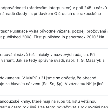
 odpovědnosti (především interpunkce) v poli 245 u názvů
k náhradě škody : s přídavkem O úrocích dle rakouského
tisk? Publikace vyšla původně vázaná, později brožovaná 
t published 2008. First published in paperback 2010." Na
racování názvů řeší iniciály v názvových údajích. Při
 variant. Jak se tedy správně uvádí, např: T. G. Masaryk a
 dokumentu. V MARCu 21 jsme se dočetly, že obecné
e za hlavním názvem ($a, $n, $p). V záznamu NK je jiné
ncouzské knihy, které mají na rubu tit. listu většinou
égal" a často rok jiný. Lze tento považovat z rok vydání ne