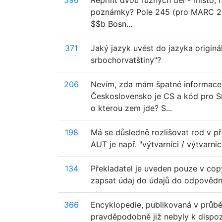
396
Reprint dvou různých děl - místo, n
poznámky? Pole 245 (pro MARC 21) -
$$b Bosn...
371
Jaký jazyk uvést do jazyka origin
srbochorvatštiny"?
206
Nevím, zda mám špatné informace č
Československo je CS a kód pro Sr
o kterou zem jde? S...
198
Má se důsledně rozlišovat rod v p
AUT je např. "výtvarníci / výtvarni
134
Překladatel je uveden pouze v copyr
zapsat údaj do údajů do odpovědno
366
Encyklopedie, publikovaná v průbě
pravděpodobně již nebyly k dispoz