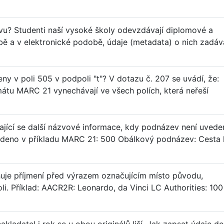
u? Studenti naší vysoké školy odevzdávají diplomové a
ě a v elektronické podobě, údaje (metadata) o nich zadáva
ny v poli 505 v podpoli "t"? V dotazu č. 207 se uvádí, že:
mátu MARC 21 vynechávají ve všech polích, která neřeší
kající se další názvové informace, kdy podnázev není uvede
vedeno v příkladu MARC 21: 500 Obálkový podnázev: Cesta 
huje příjmení před výrazem označujícím místo původu,
koli. Příklad: AACR2R: Leonardo, da Vinci LC Authorities: 100