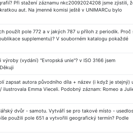
rafií? Při stažení záznamu nkc20092024208 jsme zjistili, ž
e zkratkou aut. Na jmenné komisi ještě v UNIMARCu bylo
ch použít pole 772 a v jakých 787 u příloh z periodik. Proč 
 publikace supplementu)? V souborném katalogu pokaždé
i výroby (vydání) "Evropská unie"? v ISO 3166 jsem
Děkuji
í zapsat autora původního díla + název (i když je stejný) 
/ ilustrovala Emma Vieceli. Podobný záznam: Romeo a Juli
ářský dvůr - samotu. Vytváří se pro takové místo - usedlo
íše použili pole 651 a vytvořili geografický termín? Podle