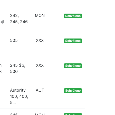
242,
MON
Schváleno
jí
245, 246
505
XXX
Schváleno
n
245 $b,
XXX
Schváleno
k
500
Autority
AUT
Schváleno
100, 400,
5...