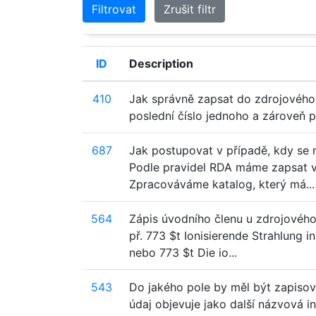
Filtrovat
Zrušit filtr
ID
Description
410
Jak správně zapsat do zdrojového 
poslední číslo jednoho a zároveň p
687
Jak postupovat v případě, kdy se
Podle pravidel RDA máme zapsat v
Zpracováváme katalog, který má...
564
Zápis úvodního členu u zdrojového
př. 773 $t Ionisierende Strahlung
nebo 773 $t Die io...
543
Do jakého pole by měl být zapisov
údaj objevuje jako další názvová i