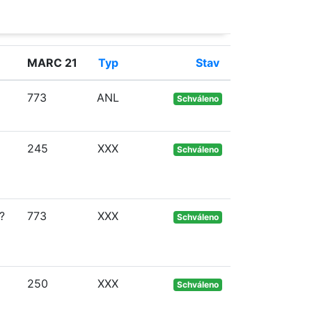
MARC 21
Typ
Stav
773
ANL
Schváleno
245
XXX
Schváleno
?
773
XXX
Schváleno
250
XXX
Schváleno