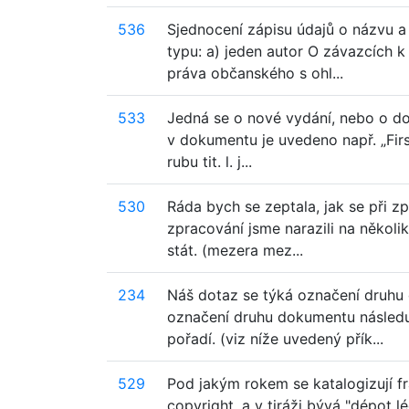
536
Sjednocení zápisu údajů o názvu a
typu: a) jeden autor O závazcích 
práva občanského s ohl...
533
Jedná se o nové vydání, nebo o do
v dokumentu je uvedeno např. „Firs
rubu tit. l. j...
530
Ráda bych se zeptala, jak se při zp
zpracování jsme narazili na několik
stát. (mezera mez...
234
Náš dotaz se týká označení druhu
označení druhu dokumentu následuj
pořadí. (viz níže uvedený přík...
529
Pod jakým rokem se katalogizují fra
copyright, a v tiráži bývá "dépot l