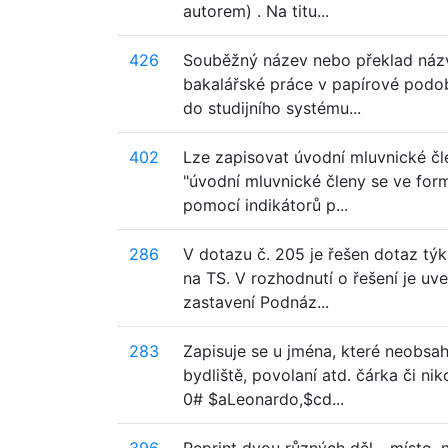
autorem) . Na titu...
426
Souběžný název nebo překlad názv
bakalářské práce v papírové podob
do studijního systému...
402
Lze zapisovat úvodní mluvnické čle
"úvodní mluvnické členy se ve for
pomocí indikátorů p...
286
V dotazu č. 205 je řešen dotaz tý
na TS. V rozhodnutí o řešení je u
zastavení Podnáz...
283
Zapisuje se u jména, které neobsa
bydliště, povolaní atd. čárka či ni
0# $aLeonardo,$cd...