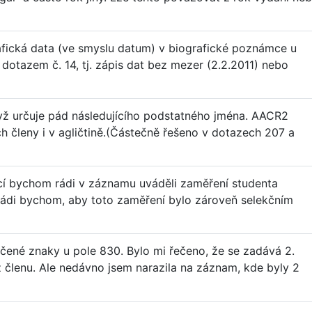
ická data (ve smyslu datum) v biografické poznámce u
 dotazem č. 14, tj. zápis dat bez mezer (2.2.2011) nebo
yž určuje pád následujícího podstatného jména. AACR2
h členy i v agličtině.(Částečně řešeno v dotazech 207 a
cí bychom rádi v záznamu uváděli zaměření studenta
 Rádi bychom, aby toto zaměření bylo zároveň selekčním
učené znaky u pole 830. Bylo mi řečeno, že se zadává 2.
z členu. Ale nedávno jsem narazila na záznam, kde byly 2