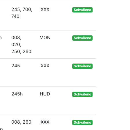
245, 700,
XXX
Schváleno
740
a
008,
MON
Schváleno
020,
250, 260
245
XXX
Schváleno
245h
HUD
Schváleno
008, 260
XXX
Schváleno
bo