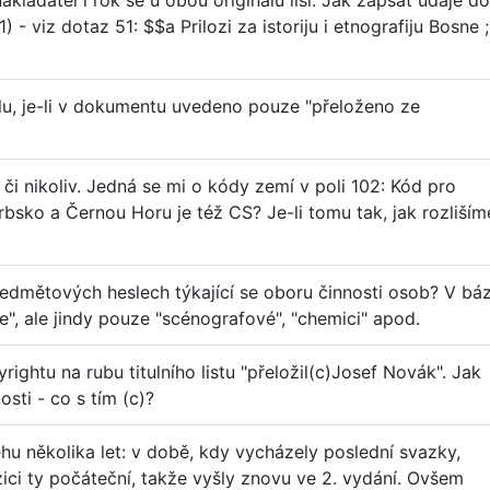
akladatel i rok se u obou originálů liší. Jak zapsat údaje do
 viz dotaz 51: $$a Prilozi za istoriju i etnografiju Bosne ;
álu, je-li v dokumentu uvedeno pouze "přeloženo ze
i nikoliv. Jedná se mi o kódy zemí v poli 102: Kód pro
bsko a Černou Horu je též CS? Je-li tomu tak, jak rozliším
ředmětových heslech týkající se oboru činnosti osob? V báz
ce", ale jindy pouze "scénografové", "chemici" apod.
ightu na rubu titulního listu "přeložil(c)Josef Novák". Jak
sti - co s tím (c)?
hu několika let: v době, kdy vycházely poslední svazky,
ici ty počáteční, takže vyšly znovu ve 2. vydání. Ovšem