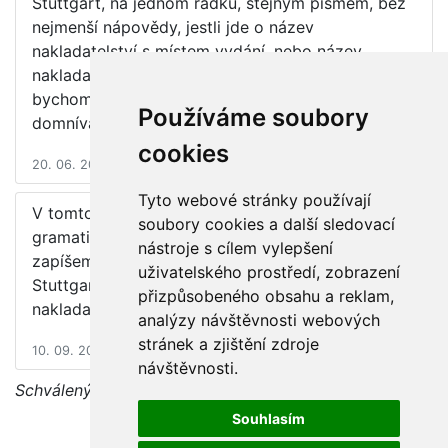
Stuttgart, na jednom řádku, stejným písmem, bez
nejmenší nápovědy, jestli jde o název
nakladatelství s místem vydání, nebo název
nakladatelství obsahující sídlo nakladatele (jak
bychom se mohli z historie nakladatelství
Používáme soubory
domnívat)?
cookies
20. 06. 2018 12:00
Tyto webové stránky používají
V tomto případě, pokud není jméno místa
soubory cookies a další sledovací
gramaticky spojeno se jménem nakladatele,
nástroje s cílem vylepšení
zapíšeme do podpole $a místo vydání ($a
uživatelského prostředí, zobrazení
Stuttgart) a do podpole $b samotné jméno
přizpůsobeného obsahu a reklam,
nakladatele ($b Philipp Reclam).
analýzy návštěvnosti webových
stránek a zjištění zdroje
10. 09. 2018 12:00
návštěvnosti.
Schválený dotaz, diskuse je uzavřena
Souhlasím