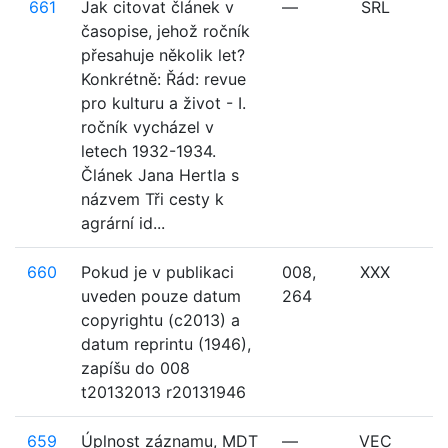
661
Jak citovat článek v
—
SRL
časopise, jehož ročník
přesahuje několik let?
Konkrétně: Řád: revue
pro kulturu a život - I.
ročník vycházel v
letech 1932-1934.
Článek Jana Hertla s
názvem Tři cesty k
agrární id...
660
Pokud je v publikaci
008,
XXX
uveden pouze datum
264
copyrightu (c2013) a
datum reprintu (1946),
zapíšu do 008
t20132013 r20131946
659
Úplnost záznamu, MDT
—
VEC