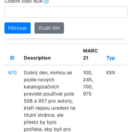
Citační číslo RDA
Filtrovat
Zrušit filtr
MARC
ID
Description
21
Typ
670
Dobrý den, mohou se
100,
XXX
podle nových
245,
katalogizačních
700,
pravidel používat pole
975
508 a 957 pro autory,
kteří nejsou uvedeni na
titulní stránce, ale
přesto by bylo
potřeba, aby byli pro