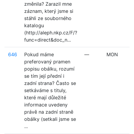
změnila? Zarazil mne
záznam, který jsme si
stáhli ze souborného
katalogu
(http://aleph.nkp.cz/F/?
func=direct&doc_n...
646
Pokud máme
—
MON
preferovaný pramen
popisu obálku, rozumí
se tím její přední i
zadní strana? Často se
setkáváme s tituly,
které mají důležité
informace uvedeny
právě na zadní straně
obálky (setkali jsme se
...