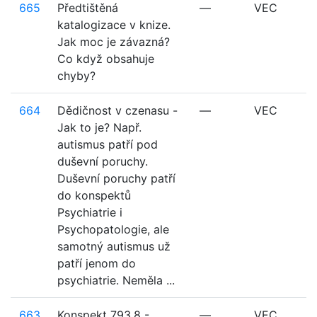
665
Předtištěná
—
VEC
katalogizace v knize.
Jak moc je závazná?
Co když obsahuje
chyby?
664
Dědičnost v czenasu -
—
VEC
Jak to je? Např.
autismus patří pod
duševní poruchy.
Duševní poruchy patří
do konspektů
Psychiatrie i
Psychopatologie, ale
samotný autismus už
patří jenom do
psychiatrie. Neměla ...
663
Konspekt 793.8 -
—
VEC