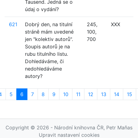
Tausend. Jedná se o
údaj o vydání?
621
Dobrý den, na titulní
245,
XXX
stráně mám uvedené
100,
jen "kolektiv autorů".
700
Soupis autorů je na
rubu titulního listu.
Dohledáváme, či
nedohledáváme
autory?
4
5
6
7
8
9
10
11
12
13
14
15
Copyright © 2026 - Národní knihovna ČR, Petr Maňas
Upravit nastavení cookies