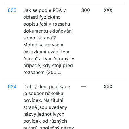
625
Jak se podle RDA v
300
XXX
oblasti fyzického
popisu řeší v rozsahu
dokumentu skloňování
slovo "strana"?
Metodika za všemi
číslovkami uvádí tvar
"stran" a tvar "strany" v
případě, kdy stojí před
rozsahem (300 ...
624
Dobrý den, publikace
—
XXX
je soubor několika
povídek. Na titulní
straně jsou uvedeny
názvy jednotlivých
povídek od různých
autorů, společný název