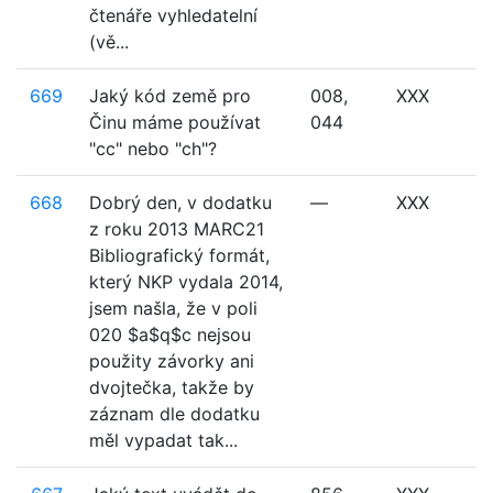
čtenáře vyhledatelní
(vě...
669
Jaký kód země pro
008,
XXX
Činu máme používat
044
"cc" nebo "ch"?
668
Dobrý den, v dodatku
—
XXX
z roku 2013 MARC21
Bibliografický formát,
který NKP vydala 2014,
jsem našla, že v poli
020 $a$q$c nejsou
použity závorky ani
dvojtečka, takže by
záznam dle dodatku
měl vypadat tak...