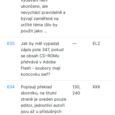
vydávání není
ukončeno, ale
nevychází pravidelně a
bývají zaměřené na
určité téma (šlo by
použít jako ...
635
Jak by měl vypadat
—
ELZ
zápis pole 347, pokud
se obsah CD-ROMu
přehrává v Adobe
Flash - soubory mají
koncovku swf?
634
Popisuji překlad
130,
XXX
sborníku, na titulní
240
straně je uveden pouze
editor, jednotliví autoři
jsou až u příslušných