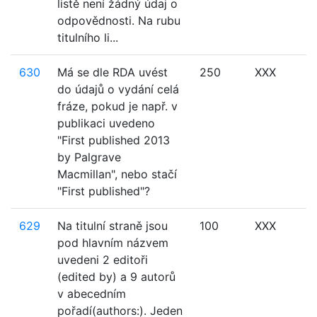
listě není žádný údaj o
odpovědnosti. Na rubu
titulního li...
630
Má se dle RDA uvést
250
XXX
do údajů o vydání celá
fráze, pokud je např. v
publikaci uvedeno
"First published 2013
by Palgrave
Macmillan", nebo stačí
"First published"?
629
Na titulní straně jsou
100
XXX
pod hlavním názvem
uvedeni 2 editoři
(edited by) a 9 autorů
v abecedním
pořadí(authors:). Jeden