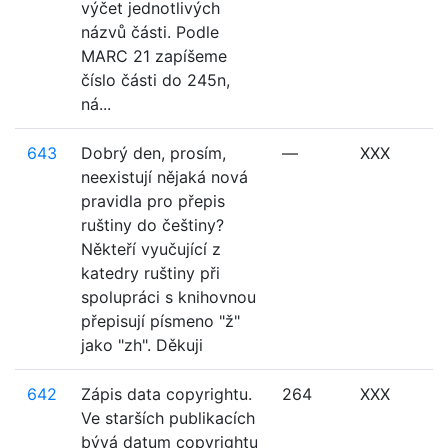
výčet jednotlivých
názvů části. Podle
MARC 21 zapíšeme
číslo části do 245n,
ná...
643
Dobrý den, prosím,
—
XXX
neexistují nějaká nová
pravidla pro přepis
ruštiny do češtiny?
Někteří vyučující z
katedry ruštiny při
spolupráci s knihovnou
přepisují písmeno "ž"
jako "zh". Děkuji
642
Zápis data copyrightu.
264
XXX
Ve starších publikacích
bývá datum copyrightu