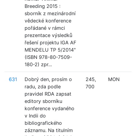
Breeding 2015 :
sborník z mezinárodní
vědecké konference
pořádané v rámci
prezentace výsledků
řešení projektu IGA AF
MENDELU TP 5/2014"
(ISBN 978-80-7509-
180-2) zpr...
631
Dobrý den, prosím o
245,
MON
radu, zda podle
700
pravidel RDA zapsat
editory sborníku
konference vydaného
v Indii do
bibliografického
záznamu. Na titulním