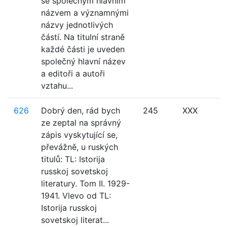
se společným hlavním
názvem a významnými
názvy jednotlivých
částí. Na titulní straně
každé části je uveden
společný hlavní název
a editoři a autoři
vztahu...
626
Dobrý den, rád bych
245
XXX
ze zeptal na správný
zápis vyskytující se,
převážně, u ruských
titulů: TL: Istorija
russkoj sovetskoj
literatury. Tom II. 1929-
1941. Vlevo od TL:
Istorija russkoj
sovetskoj literat...