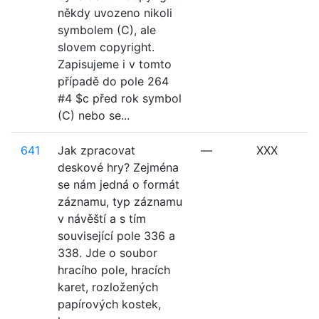
někdy uvozeno nikoli
symbolem (C), ale
slovem copyright.
Zapisujeme i v tomto
případě do pole 264
#4 $c před rok symbol
(C) nebo se...
641
Jak zpracovat
—
XXX
deskové hry? Zejména
se nám jedná o formát
záznamu, typ záznamu
v návěští a s tím
související pole 336 a
338. Jde o soubor
hracího pole, hracích
karet, rozložených
papírových kostek,