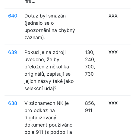
hra...
640
Dotaz byl smazán
—
XXX
(jednalo se o
upozornění na chybný
záznam).
639
Pokud je na zdroji
130,
XXX
uvedeno, že byl
240,
přeložen z několika
700,
originálů, zapisují se
730
jejich názvy také jako
selekční údaj?
638
V záznamech NK je
856,
XXX
pro odkaz na
911
digitalizovaný
dokument používáno
pole 911 (s podpoli a