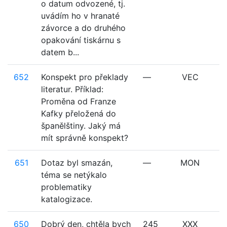
o datum odvozené, tj.
uvádím ho v hranaté
závorce a do druhého
opakování tiskárnu s
datem b...
652
Konspekt pro překlady
—
VEC
literatur. Příklad:
Proměna od Franze
Kafky přeložená do
španělštiny. Jaký má
mít správně konspekt?
651
Dotaz byl smazán,
—
MON
téma se netýkalo
problematiky
katalogizace.
650
Dobrý den, chtěla bych
245
XXX