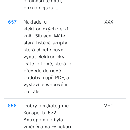
okolnosti tématu,
pokud nejsou ...
657
Nakladel u
—
XXX
elektronických verzí
knih. Situace: Máte
stará tištěná skripta,
která chcete nově
vydat elektronicky.
Dáte je firmě, která je
převede do nové
podoby, např. PDF, a
vystaví je webovém
portále...
656
Dobrý den,kategorie
—
VEC
Konspektu 572
Antropologie byla
změněna na Fyzickou