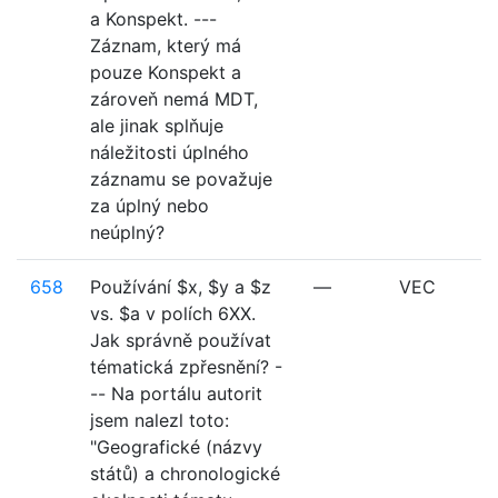
a Konspekt. ---
Záznam, který má
pouze Konspekt a
zároveň nemá MDT,
ale jinak splňuje
náležitosti úplného
záznamu se považuje
za úplný nebo
neúplný?
658
Používání $x, $y a $z
—
VEC
vs. $a v polích 6XX.
Jak správně používat
tématická zpřesnění? -
-- Na portálu autorit
jsem nalezl toto:
"Geografické (názvy
států) a chronologické