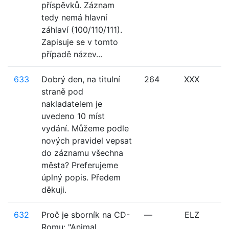
příspěvků. Záznam
tedy nemá hlavní
záhlaví (100/110/111).
Zapisuje se v tomto
případě název...
633
Dobrý den, na titulní
264
XXX
straně pod
nakladatelem je
uvedeno 10 míst
vydání. Můžeme podle
nových pravidel vepsat
do záznamu všechna
města? Preferujeme
úplný popis. Předem
děkuji.
632
Proč je sborník na CD-
—
ELZ
Romu: "Animal