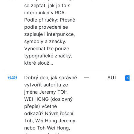
se zeptat, jak je to s
interpunkcí v RDA.
Podle příručky: Přesně
podle provedení se
zapisuje i interpunkce,
symboly a značky.
Vynechat lze pouze
typografické značky,
které slouž...
649
Dobrý den, jak správně
—
AUT
K p
vytvořit autoritu ze
jména Jeremy TOH
WEI HONG (doslovný
přepis) včetně
odkazů? Návrh řešení:
Toh, Wei Hong Jeremy
nebo Toh Wei Hong,