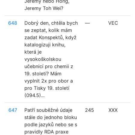
Jeremy nebo Hong,
Jeremy Toh Wei?
648
Dobrý den, chtěla bych
—
VEC
se zeptat, kolik mám
zadat Konspektů, když
katalogizuji knihu,
která je
vysokoškolskou
učebnicí pro chemii z
19. století? Mám
vyplnit 2x pro obor a
pro Tisky 19. století
(094.5)...
647
Patří souběžné údaje
245
XXX
stále do jednoho bloku
podle jazyků nebo se s
pravidly RDA praxe