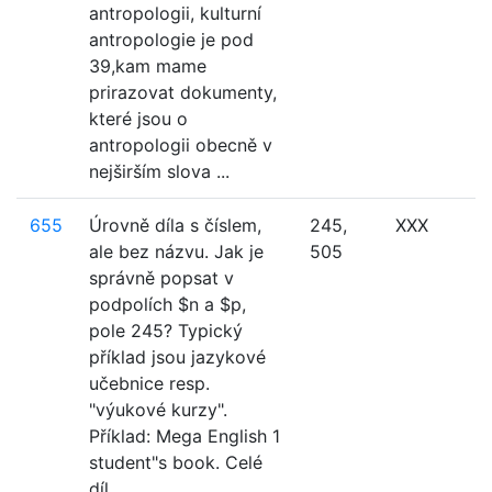
antropologii, kulturní
antropologie je pod
39,kam mame
prirazovat dokumenty,
které jsou o
antropologii obecně v
nejširším slova ...
655
Úrovně díla s číslem,
245,
XXX
ale bez názvu. Jak je
505
správně popsat v
podpolích $n a $p,
pole 245? Typický
příklad jsou jazykové
učebnice resp.
"výukové kurzy".
Příklad: Mega English 1
student"s book. Celé
díl...