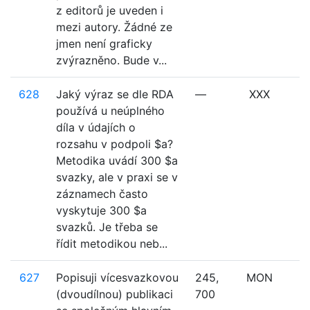
z editorů je uveden i
mezi autory. Žádné ze
jmen není graficky
zvýrazněno. Bude v...
628
Jaký výraz se dle RDA
—
XXX
používá u neúplného
díla v údajích o
rozsahu v podpoli $a?
Metodika uvádí 300 $a
svazky, ale v praxi se v
záznamech často
vyskytuje 300 $a
svazků. Je třeba se
řídit metodikou neb...
627
Popisuji vícesvazkovou
245,
MON
(dvoudílnou) publikaci
700