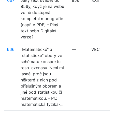
667
Jaký text uvádět do
856
XXX
856y, když je na webu
volně dostupná
kompletní monografie
(např. v PDF) - Plný
text nebo Digitální
verze?
666
"Matematické" a
—
VEC
"statistické" obory ve
schématu konspektu
resp. czenasu. Není mi
jasné, proč jsou
některé z nich pod
příslušným oborem a
jiné pod statistikou či
matematikou. - Př.:
matematická fyzika-...