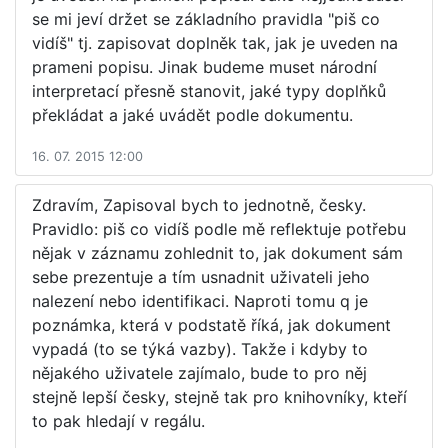
se mi jeví držet se základního pravidla "piš co
vidíš" tj. zapisovat doplněk tak, jak je uveden na
prameni popisu. Jinak budeme muset národní
interpretací přesně stanovit, jaké typy doplňků
překládat a jaké uvádět podle dokumentu.
16. 07. 2015 12:00
Zdravím, Zapisoval bych to jednotně, česky.
Pravidlo: piš co vidíš podle mě reflektuje potřebu
nějak v záznamu zohlednit to, jak dokument sám
sebe prezentuje a tím usnadnit uživateli jeho
nalezení nebo identifikaci. Naproti tomu q je
poznámka, která v podstatě říká, jak dokument
vypadá (to se týká vazby). Takže i kdyby to
nějakého uživatele zajímalo, bude to pro něj
stejně lepší česky, stejně tak pro knihovníky, kteří
to pak hledají v regálu.