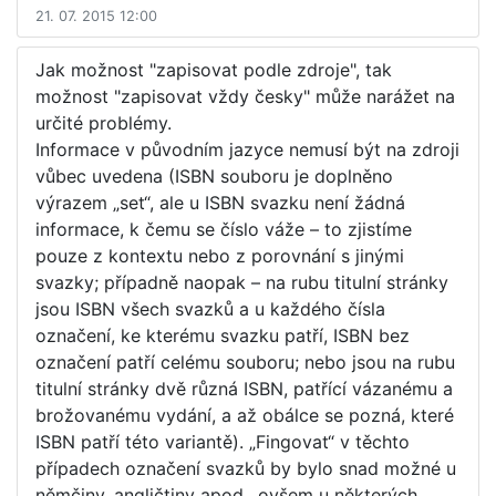
21. 07. 2015 12:00
Jak možnost "zapisovat podle zdroje", tak
možnost "zapisovat vždy česky" může narážet na
určité problémy.
Informace v původním jazyce nemusí být na zdroji
vůbec uvedena (ISBN souboru je doplněno
výrazem „set“, ale u ISBN svazku není žádná
informace, k čemu se číslo váže – to zjistíme
pouze z kontextu nebo z porovnání s jinými
svazky; případně naopak – na rubu titulní stránky
jsou ISBN všech svazků a u každého čísla
označení, ke kterému svazku patří, ISBN bez
označení patří celému souboru; nebo jsou na rubu
titulní stránky dvě různá ISBN, patřící vázanému a
brožovanému vydání, a až obálce se pozná, které
ISBN patří této variantě). „Fingovat“ v těchto
případech označení svazků by bylo snad možné u
němčiny, angličtiny apod., ovšem u některých