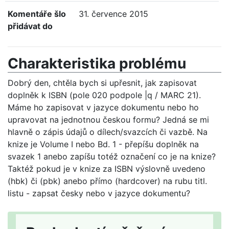
Komentáře šlo
31. července 2015
přidávat do
Charakteristika problému
Dobrý den, chtěla bych si upřesnit, jak zapisovat
doplněk k ISBN (pole 020 podpole |q / MARC 21).
Máme ho zapisovat v jazyce dokumentu nebo ho
upravovat na jednotnou českou formu? Jedná se mi
hlavně o zápis údajů o dílech/svazcích či vazbě. Na
knize je Volume I nebo Bd. 1 - přepíšu doplněk na
svazek 1 anebo zapíšu totéž označení co je na knize?
Taktéž pokud je v knize za ISBN výslovně uvedeno
(hbk) či (pbk) anebo přímo (hardcover) na rubu titl.
listu - zapsat česky nebo v jazyce dokumentu?