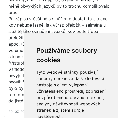
méně obvyklých jazyků by to trochu komplikovalo
práci.
Při zápisu v češtině se můžeme dostat do situace,
kdy nebude jasné, jak výraz přeložit – zejména u
složitějšího označení svazků, kdy bude třeba
přeložit různě označované díly svazků, části dílů...
apod. (Band 1, Halbband 2; Bildband/Textband;
Používáme soubory
Volume 3, Part 1; Teil 5, Pars 7; může nastat
situace, kdy rozčlenění svazků bude i
cookies
"třístupňové").
Vzhledem k tomu, že pravidla RDA se k otázce
Tyto webové stránky používají
nevyjadřují a že výraz použitý v doplňku nijak
soubory cookies a další sledovací
neovlivňuje vyhledávání ani porovnávání záznamů,
nástroje s cílem vylepšení
bylo by možná vhodnější ponechat odpověď v
uživatelského prostředí, zobrazení
tomto dotazu jako obecné doporučení s tím, že
přizpůsobeného obsahu a reklam,
do jisté míry záleží na úsudku katalogizátora.
analýzy návštěvnosti webových
stránek a zjištění zdroje
29. 07. 2015 12:00
návštěvnosti.