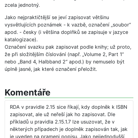
zcela jednotný.
Jako nejpraktičtější se jeví zapisovat většinu
vysvětlujících poznámek - k vazbě, označení „soubor“
apod. - česky (i většina doplňků se zapisuje v jazyce
katalogizace).
Označení svazku pak zapisovat podle knihy; už proto,
že při složitějším číslování (např. „Volume 2, Part 1“
nebo „Band 4, Halbband 2“ apod.) by nemuselo být
úplně jasné, jak které označení přeložit.
Komentáře
RDA v pravidle 2.15 sice říkají, kdy doplněk k ISBN
zapisovat, ale už neřeší jak ho zapisovat. Dle
příkladů u pravidla 2.15.1.7 lze usuzovat, že v
některých případech je doplněk zapisován tak, jak
je uveden na prameni popisu. Jako nejjednodušší