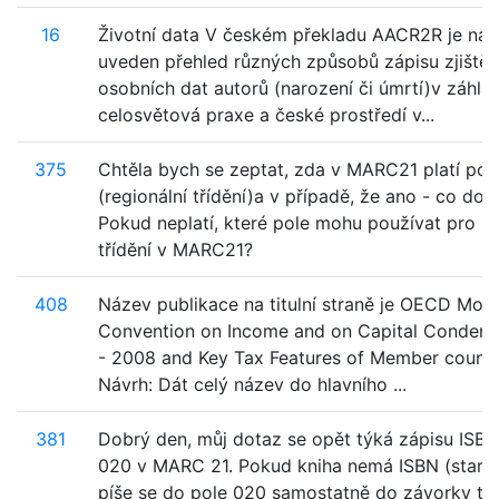
16
Životní data V českém překladu AACR2R je na s
uveden přehled různých způsobů zápisu zjiště
osobních dat autorů (narození či úmrtí)v záhla
celosvětová praxe a české prostředí v...
375
Chtěla bych se zeptat, zda v MARC21 platí pol
(regionální třídění)a v případě, že ano - co do 
Pokud neplatí, které pole mohu používat pro re
třídění v MARC21?
408
Název publikace na titulní straně je OECD Mod
Convention on Income and on Capital Condens
- 2008 and Key Tax Features of Member count
Návrh: Dát celý název do hlavního ...
381
Dobrý den, můj dotaz se opět týká zápisu ISBN
020 v MARC 21. Pokud kniha nemá ISBN (starší 
píše se do pole 020 samostatně do závorky ty