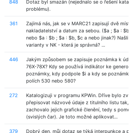
848
Dotaz byl smazán (nejednalo se o řešení katal
problému).
361
Zajímá nás, jak se v MARC21 zapisují dvě místa
nakladatelství a datum za sebou. ($a ; $a : $b ;
nebo $a : $b ; $a : $b, $c a nebo jinak?) Našli 
varianty v NK - která je správná? ...
446
Jakým způsobem se zapisuje poznámka k údaj
76X-78X? Kdy se používá indikátor ke generová
poznámky, kdy podpole $i a kdy se poznámka 
polích 530 nebo 580?
272
Katalogizuji v programu KPWin. Dříve bylo zv
přepisovat názvové údaje z titulního listu tak, 
zachovalo jejich grafické členění, tedy s pomo
(svislých čar). Je toto možné aplikovat...
379
Dobrý den, můj dotaz se týká interpunkce a po