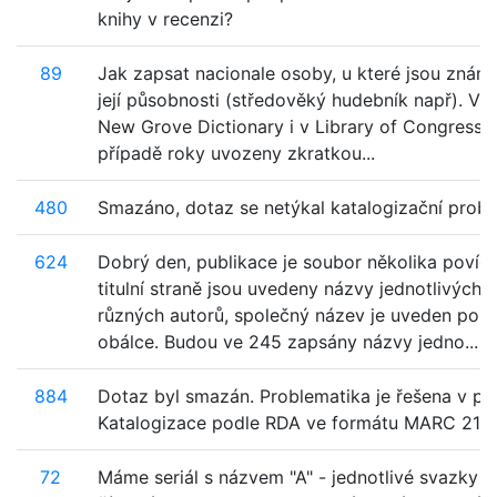
knihy v recenzi?
89
Jak zapsat nacionale osoby, u které jsou známy
její působnosti (středověký hudebník např). V 
New Grove Dictionary i v Library of Congress 
případě roky uvozeny zkratkou...
480
Smazáno, dotaz se netýkal katalogizační probl
624
Dobrý den, publikace je soubor několika povíd
titulní straně jsou uvedeny názvy jednotlivých
různých autorů, společný název je uveden pou
obálce. Budou ve 245 zapsány názvy jedno...
884
Dotaz byl smazán. Problematika je řešena v př
Katalogizace podle RDA ve formátu MARC 21.
72
Máme seriál s názvem "A" - jednotlivé svazky j