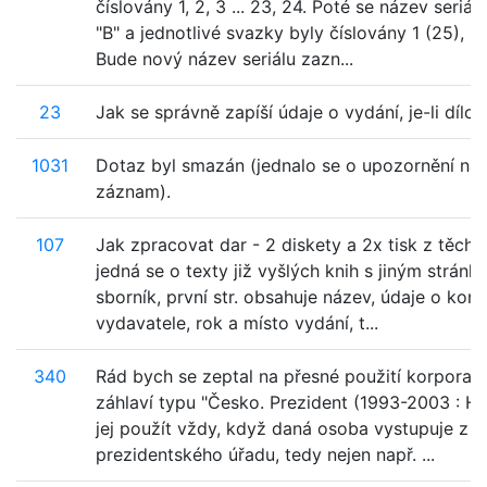
číslovány 1, 2, 3 ... 23, 24. Poté se název seriál
"B" a jednotlivé svazky byly číslovány 1 (25), 2 (
Bude nový název seriálu zazn...
23
Jak se správně zapíší údaje o vydání, je-li dílo
1031
Dotaz byl smazán (jednalo se o upozornění na
záznam).
107
Jak zpracovat dar - 2 diskety a 2x tisk z těchto
jedná se o texty již vyšlých knih s jiným stránk
sborník, první str. obsahuje název, údaje o konf.
vydavatele, rok a místo vydání, t...
340
Rád bych se zeptal na přesné použití korporati
záhlaví typu "Česko. Prezident (1993-2003 : Ha
jej použít vždy, když daná osoba vystupuje z p
prezidentského úřadu, tedy nejen např. ...