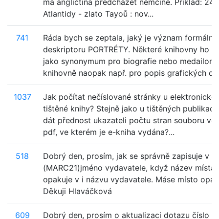
má angličtina předcházet němčině. Příklad: 24
Atlantidy - zlato Tayoů : nov...
741
Ráda bych se zeptala, jaký je význam formální
deskriptoru PORTRÉTY. Některé knihovny ho po
jako synonymum pro biografie nebo medailony,
knihovně naopak např. pro popis grafických dok
1037
Jak počítat nečíslované stránky u elektronické
tištěné knihy? Stejně jako u tištěných publikac
dát přednost ukazateli počtu stran souboru ve
pdf, ve kterém je e-kniha vydána?...
518
Dobrý den, prosím, jak se správně zapisuje v p
(MARC21)jméno vydavatele, když název místa 
opakuje v i názvu vydavatele. Máse místo opa
Děkuji Hlaváčková
609
Dobrý den, prosím o aktualizaci dotazu číslo 5