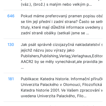
(váz.), (brož.) s malým nebo velkým p...
646
Pokud máme preferovaný pramen popisu obálk
se tím její přední i zadní strana? Často se setk
tituly, které mají důležité informace uvedeny p
zadní straně obálky (setkali jsme se ...
130
Jak psát správně cizojazyčná nakladatelství so
jejichž názvu jsou výrazy jako
Publishers,Publishing,Verlag,Verlaghaus,Editore
AACR2 by se měly vynechávat,ale pravidla jedn
...
181
Publikace: Katedra historie. Informační příručka
Univerzita Palackého v Olomouci, Filozofická fa
Katedra historie 2001. Ve Vašem zpracování v p
uvedena Univerzita Palackého, Filo...