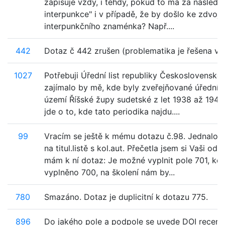
zapisuje vždy, i tehdy, pokud to má za následe
interpunkce" i v případě, že by došlo ke zdvoje
interpunkčního znaménka? Např....
442
Dotaz č 442 zrušen (problematika je řešena v p
1027
Potřebuji Úřední list republiky Československé
zajímalo by mě, kde byly zveřejňované úřední 
území Říšské župy sudetské z let 1938 až 1945
jde o to, kde tato periodika najdu....
99
Vracím se ještě k mému dotazu č.98. Jednalo se
na titul.listě s kol.aut. Přečetla jsem si Vaši od
mám k ní dotaz: Je možné vyplnit pole 701, kd
vyplněno 700, na školení nám by...
780
Smazáno. Dotaz je duplicitní k dotazu 775.
896
Do jakého pole a podpole se uvede DOI recen