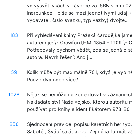
ve vysvětlivkách v závorce za ISBN v poli 020. 
Inerpunkce - píše se mezi jednotlivými údaji (na
vydavatel, číslo svazku, typ vazby) dvojte...
183
Při vyhledávání knihy Pražská čarodějka jsme zji
autorem je: \- Crawford,F.M. 1854 - 1909 \- Gr
Potřebovaly bychom vědět, zda se jedná o ste
autora. Návrh řešení: Ano j...
59
Kolik může být maximálně 701, když je vyplněn
Pouze dva nebo více?
1028
Nějak se nemůžeme zorientovat v záznamech a
Nakladatelství Naše vojsko. Kterou autoritu m
používat pro knihy s identifikátorem 978-80-2
856
Sjednocení pravidel popisu karetních her typu 
Sabotér, Švábí salát apod. Zejména formát záz