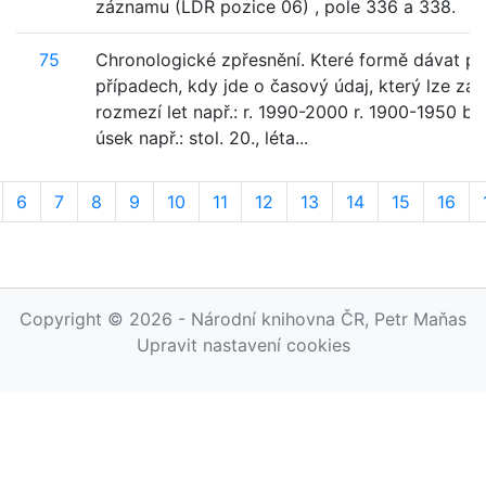
záznamu (LDR pozice 06) , pole 336 a 338.
75
Chronologické zpřesnění. Které formě dávat př
případech, kdy jde o časový údaj, který lze zap
rozmezí let např.: r. 1990-2000 r. 1900-1950 b) 
úsek např.: stol. 20., léta...
6
7
8
9
10
11
12
13
14
15
16
Copyright © 2026 - Národní knihovna ČR, Petr Maňas
Upravit nastavení cookies