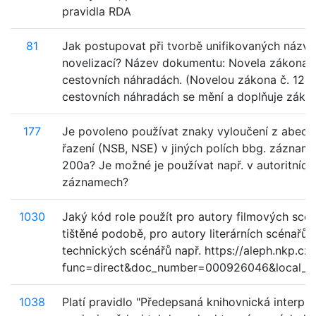
pravidla RDA
81
Jak postupovat při tvorbě unifikovaných názvů
novelizací? Název dokumentu: Novela zákona 
cestovních náhradách. (Novelou zákona č. 125
cestovních náhradách se mění a doplňuje zákon č
177
Je povoleno používat znaky vyloučení z abece
řazení (NSB, NSE) v jiných polích bbg. záznam
200a? Je možné je používat např. v autoritních
záznamech?
1030
Jaký kód role použít pro autory filmových scén
tištěné podobě, pro autory literárních scénařů 
technických scénářů např. https://aleph.nkp.cz/
func=direct&doc_number=000926046&local_ba
1038
Platí pravidlo "Předepsaná knihovnická interpu