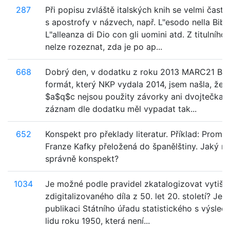
287
Při popisu zvláště italských knih se velmi čast
s apostrofy v názvech, např. L"esodo nella Bibb
L"alleanza di Dio con gli uomini atd. Z titulního 
nelze rozeznat, zda je po ap...
668
Dobrý den, v dodatku z roku 2013 MARC21 Bibl
formát, který NKP vydala 2014, jsem našla, že 
$a$q$c nejsou použity závorky ani dvojtečka, 
záznam dle dodatku měl vypadat tak...
652
Konspekt pro překlady literatur. Příklad: Promě
Franze Kafky přeložená do španělštiny. Jaký m
správně konspekt?
1034
Je možné podle pravidel zkatalogizovat vytišt
zdigitalizovaného díla z 50. let 20. století? Jed
publikaci Státního úřadu statistického s výsledk
lidu roku 1950, která není...