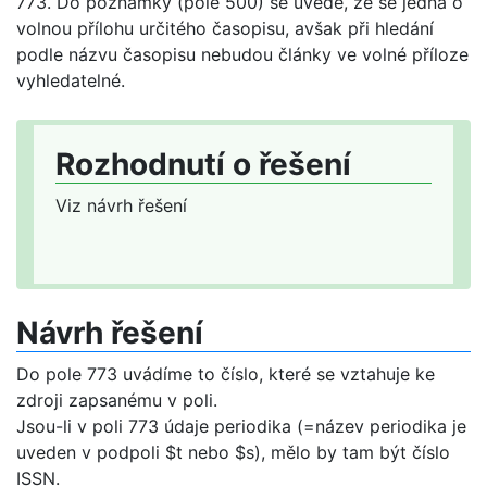
773. Do poznámky (pole 500) se uvede, že se jedná o
volnou přílohu určitého časopisu, avšak při hledání
podle názvu časopisu nebudou články ve volné příloze
vyhledatelné.
Rozhodnutí o řešení
Viz návrh řešení
Návrh řešení
Do pole 773 uvádíme to číslo, které se vztahuje ke
zdroji zapsanému v poli.
Jsou-li v poli 773 údaje periodika (=název periodika je
uveden v podpoli $t nebo $s), mělo by tam být číslo
ISSN.