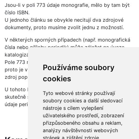
Jsou-li v poli 773 údaje monografie, mělo by tam být
číslo ISBN.
U jednoho článku se obvykle necitují dva zdrojové
dokumenty, proto musíme zvolit jednu z možností.
V některých sporných případech (např. monografická
čísla nebo přílohy periodik) může záležet na úvaze
katalogizátora.
Pole 773 má mj. umožnit propojení s jiným záznamem;
Používáme soubory
proto je vhodné vzít v úvahu i to, jak je související
zdroj popsaný v databázi.
cookies
U tohoto konkrétního příkladu se zdá, že se jedná
Tyto webové stránky používají
skutečně spíše o monografii; je to jenom volná příloha,
soubory cookies a další sledovací
údaje periodika nejsou uvedeny výrazně.
nástroje s cílem vylepšení
uživatelského prostředí, zobrazení
přizpůsobeného obsahu a reklam,
analýzy návštěvnosti webových
stránek a zjištění zdroje