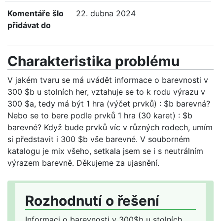
Komentáře šlo
22. dubna 2024
přidávat do
Charakteristika problému
V jakém tvaru se má uvádět informace o barevnosti v
300 $b u stolních her, vztahuje se to k rodu výrazu v
300 $a, tedy má být 1 hra (výčet prvků) : $b barevná?
Nebo se to bere podle prvků 1 hra (30 karet) : $b
barevné? Když bude prvků víc v různých rodech, umím
si představit i 300 $b vše barevné. V souborném
katalogu je mix všeho, setkala jsem se i s neutrálním
výrazem barevně. Děkujeme za ujasnění.
Rozhodnutí o řešení
Informaci o barevnosti v 300
$
b u stolních