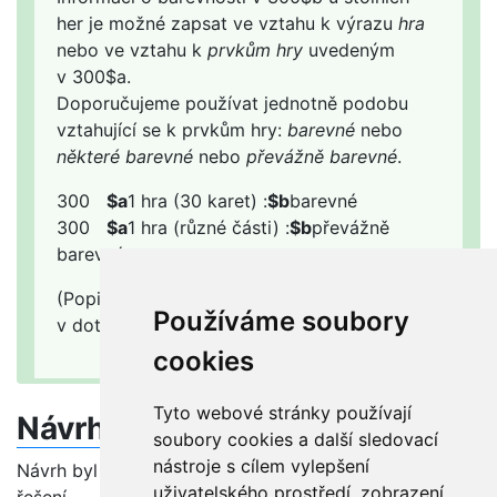
her je možné zapsat ve vztahu k výrazu
hra
nebo ve vztahu k
prvkům hry
uvedeným
v 300
$
a.
Doporučujeme používat jednotně podobu
vztahující se k prvkům hry:
barevné
nebo
některé barevné
nebo
převážně barevné
.
300
$a
1 hra (30 karet) :
$b
barevné
300
$a
1 hra (různé části) :
$b
převážně
barevné
(Popis deskových a karetních her je řešen
Používáme soubory
v dotazech 855 a 856.)
cookies
Tyto webové stránky používají
Návrh řešení
soubory cookies a další sledovací
nástroje s cílem vylepšení
Návrh byl schválen beze změn – viz Rozhodnutí o
uživatelského prostředí, zobrazení
řešení.