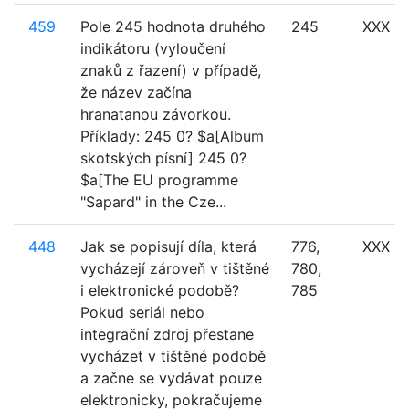
459
Pole 245 hodnota druhého
245
XXX
indikátoru (vyloučení
znaků z řazení) v případě,
že název začína
hranatanou závorkou.
Příklady: 245 0? $a[Album
skotských písní] 245 0?
$a[The EU programme
"Sapard" in the Cze...
448
Jak se popisují díla, která
776,
XXX
vycházejí zároveň v tištěné
780,
i elektronické podobě?
785
Pokud seriál nebo
integrační zdroj přestane
vycházet v tištěné podobě
a začne se vydávat pouze
elektronicky, pokračujeme