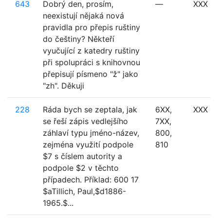
643
Dobrý den, prosím,
—
XXX
neexistují nějaká nová
pravidla pro přepis ruštiny
do češtiny? Někteří
vyučující z katedry ruštiny
při spolupráci s knihovnou
přepisují písmeno "ž" jako
"zh". Děkuji
228
Ráda bych se zeptala, jak
6XX,
XXX
se řeší zápis vedlejšího
7XX,
záhlaví typu jméno-název,
800,
zejména využití podpole
810
$7 s číslem autority a
podpole $2 v těchto
případech. Příklad: 600 17
$aTillich, Paul,$d1886-
1965.$...