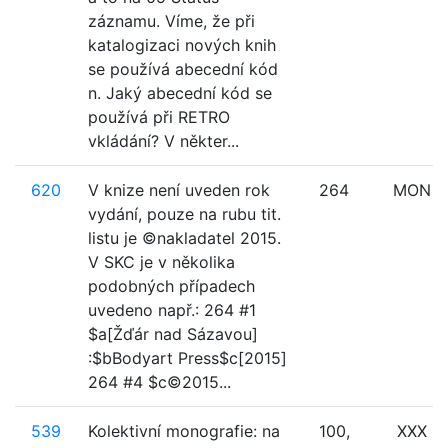
záznamu. Víme, že při
katalogizaci nových knih
se používá abecední kód
n. Jaký abecední kód se
používá při RETRO
vkládání? V někter...
620
V knize není uveden rok
264
MON
vydání, pouze na rubu tit.
listu je ©nakladatel 2015.
V SKC je v několika
podobných případech
uvedeno např.: 264 #1
$a[Žďár nad Sázavou]
:$bBodyart Press$c[2015]
264 #4 $c©2015...
539
Kolektivní monografie: na
100,
XXX