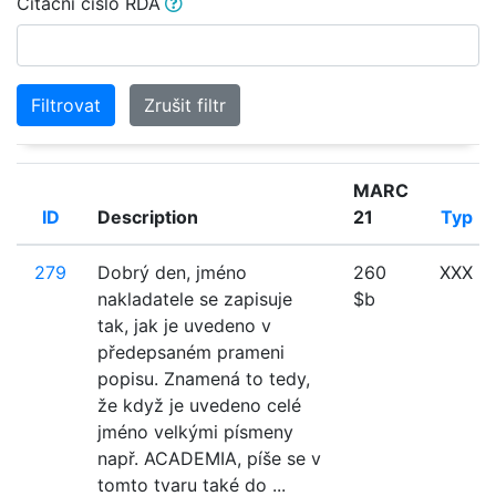
Citační číslo RDA
Filtrovat
Zrušit filtr
MARC
ID
Description
21
Typ
279
Dobrý den, jméno
260
XXX
nakladatele se zapisuje
$b
tak, jak je uvedeno v
předepsaném prameni
popisu. Znamená to tedy,
že když je uvedeno celé
jméno velkými písmeny
např. ACADEMIA, píše se v
tomto tvaru také do ...