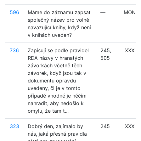
596
Máme do záznamu zapsat
—
MON
společný název pro volně
navazující knihy, když není
v knihách uveden?
736
Zapisují se podle pravidel
245,
XXX
RDA názvy v hranatých
505
závorkách včetně těch
závorek, když jsou tak v
dokumentu opravdu
uvedeny, či je v tomto
případě vhodné je něčím
nahradit, aby nedošlo k
omylu, že tam t...
323
Dobrý den, zajímalo by
245
XXX
nás, jaká přesná pravidla