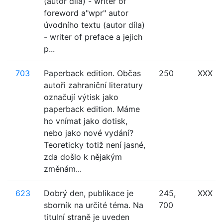
(autor díla) - writer of
foreword a"wpr" autor
úvodního textu (autor díla)
- writer of preface a jejich
p...
703
Paperback edition. Občas
250
XXX
autoři zahraniční literatury
označují výtisk jako
paperback edition. Máme
ho vnímat jako dotisk,
nebo jako nové vydání?
Teoreticky totiž není jasné,
zda došlo k nějakým
změnám...
623
Dobrý den, publikace je
245,
XXX
sborník na určité téma. Na
700
titulní straně je uveden