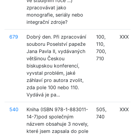
ve studijním roce ...)
zpracovávat jako
monografie, seriály nebo
integrační zdroje?
679
Dobrý den. Při zpracování
100,
XXX
souboru Poselství papeže
110,
Jana Pavla II, vydávaných
700,
většinou Českou
710
biskupskou konferencí,
vyvstal problém, jaké
záhlaví pro autora zvolit,
zda pole 100 nebo 110.
Vydává je pa...
540
Kniha (ISBN 978-1-883011-
505,
XXX
14-7)pod společným
740
názvem obsahuje 3 novely,
které jsem zapsala do pole