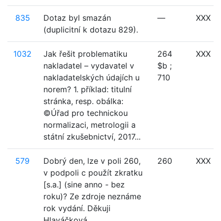
835
Dotaz byl smazán
—
XXX
(duplicitní k dotazu 829).
1032
Jak řešit problematiku
264
XXX
nakladatel – vydavatel v
$b ;
nakladatelských údajích u
710
norem? 1. příklad: titulní
stránka, resp. obálka:
©Úřad pro technickou
normalizaci, metrologii a
státní zkušebnictví, 2017...
579
Dobrý den, lze v poli 260,
260
XXX
v podpoli c použít zkratku
[s.a.] (sine anno - bez
roku)? Ze zdroje neznáme
rok vydání. Děkuji
Hlaváčková