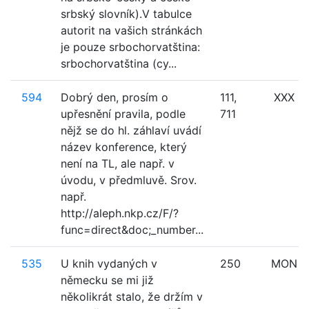
srbský slovník).V tabulce
autorit na vašich stránkách
je pouze srbochorvatština:
srbochorvatština (cy...
594
Dobrý den, prosím o
111,
XXX
upřesnění pravila, podle
711
nějž se do hl. záhlaví uvádí
název konference, který
není na TL, ale např. v
úvodu, v předmluvě. Srov.
např.
http://aleph.nkp.cz/F/?
func=direct&doc;_number...
535
U knih vydaných v
250
MON
německu se mi již
několikrát stalo, že držím v