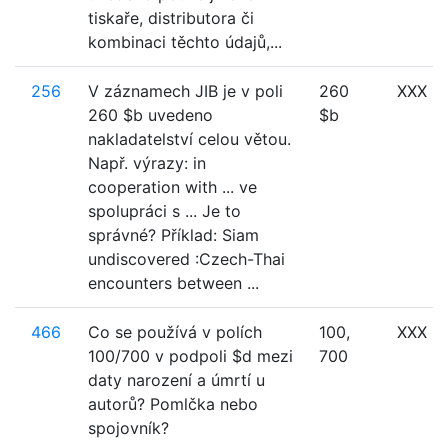
tiskaře, distributora či
kombinaci těchto údajů,...
256
V záznamech JIB je v poli
260
XXX
260 $b uvedeno
$b
nakladatelství celou větou.
Např. výrazy: in
cooperation with ... ve
spolupráci s ... Je to
správné? Příklad: Siam
undiscovered :Czech-Thai
encounters between ...
466
Co se používá v polích
100,
XXX
100/700 v podpoli $d mezi
700
daty narození a úmrtí u
autorů? Pomlčka nebo
spojovník?