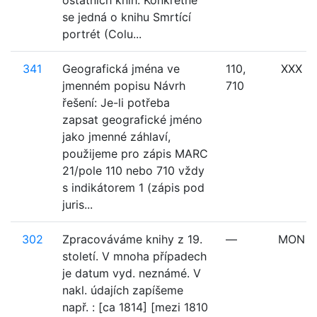
ostatních knih. Konkrétně
se jedná o knihu Smrtící
portrét (Colu...
341
Geografická jména ve
110,
XXX
jmenném popisu Návrh
710
řešení: Je-li potřeba
zapsat geografické jméno
jako jmenné záhlaví,
použijeme pro zápis MARC
21/pole 110 nebo 710 vždy
s indikátorem 1 (zápis pod
juris...
302
Zpracováváme knihy z 19.
—
MON
století. V mnoha případech
je datum vyd. neznámé. V
nakl. údajích zapíšeme
např. : [ca 1814] [mezi 1810