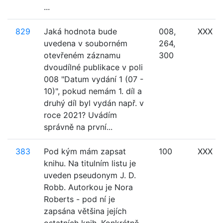
...
829
Jaká hodnota bude
008,
XXX
uvedena v souborném
264,
otevřeném záznamu
300
dvoudílné publikace v poli
008 "Datum vydání 1 (07 -
10)", pokud nemám 1. díl a
druhý díl byl vydán např. v
roce 2021? Uvádím
správně na první...
383
Pod kým mám zapsat
100
XXX
knihu. Na titulním listu je
uveden pseudonym J. D.
Robb. Autorkou je Nora
Roberts - pod ní je
zapsána většina jejích