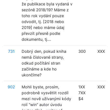
že publikace byla vydaná v
sezóně 2018/19? Máme z
toho rok vydání pouze
odvodit, tj. [2018 nebo
2019] nebo máme údaj
převzít přesně podle
dokumentu, tj....
731
Dobrý den, pokud kniha
300
XXX
nemá číslované strany,
odkud počítání stran
začínáme a kde ho
ukončíme?
902
Mohli byste, prosím,
1XX
XXX
podrobně vysvětlit rozdíl
7XX
mezi nově užívanými kódy
$4
rolí "win" autor úvodu