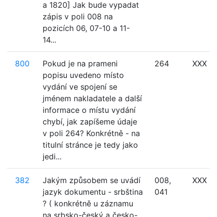
a 1820] Jak bude vypadat
zápis v poli 008 na
pozicích 06, 07-10 a 11-
14...
800
Pokud je na prameni
264
XXX
popisu uvedeno místo
vydání ve spojení se
jménem nakladatele a další
informace o místu vydání
chybí, jak zapíšeme údaje
v poli 264? Konkrétně - na
titulní stránce je tedy jako
jedi...
382
Jakým způsobem se uvádí
008,
XXX
jazyk dokumentu - srbština
041
? ( konkrétně u záznamu
na srbsko-český a česko-