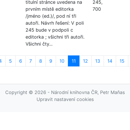
titulní stránce uvedena na
245,
prvním místě editorka
700
/jméno (ed.)/, pod ní tři
autoři. Návrh řešení: V poli
245 bude v podpoli c
editorka ; všichni tři autoři.
Všichni čty...
4
5
6
7
8
9
10
11
12
13
14
15
Copyright © 2026 - Národní knihovna ČR, Petr Maňas
Upravit nastavení cookies