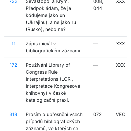
722
Sevastopol a Krym.
008,
XXX
Předpokládám, že je
044
kódujeme jako un
(Ukrajinu), a ne jako ru
(Rusko), nebo ne?
11
Zápis iniciál v
—
XXX
bibliografickém záznamu
172
Používání Library of
—
XXX
Congress Rule
Interpretations (LCRI,
Interpretace Kongresové
knihovny) v české
katalogizační praxi.
319
Prosím o upřesnění všech
072
VEC
případů bibliografických
záznamů, ve kterých se