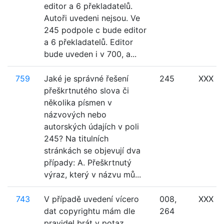
editor a 6 překladatelů.
Autoři uvedeni nejsou. Ve
245 podpole c bude editor
a 6 překladatelů. Editor
bude uveden i v 700, a...
759
Jaké je správné řešení
245
XXX
přeškrtnutého slova či
několika písmen v
názvových nebo
autorských údajích v poli
245? Na titulních
stránkách se objevují dva
případy: A. Přeškrtnutý
výraz, který v názvu mů...
743
V případě uvedení vícero
008,
XXX
dat copyrightu mám dle
264
pravidel brát v potaz