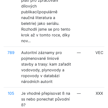
platí pro zpracování
dílových
publikací(populárně
naučná literatura a
beletrie) jako seriálu.
Rozhodli jsme se pro tento
krok až v tomto roce, díky
nov...
789
Autoritní záznamy pro
—
VEC
pojmenované liniové
stavby a trasy: kam zařadit
vodovody, plynovody a
ropovody v databázi
národních autorit
105
Je vhodné přepisovat ß na
—
XXX
ss nebo ponechat původní
ß?