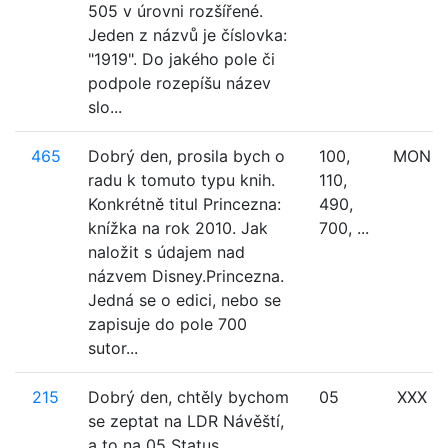
505 v úrovni rozšířené.
Jeden z názvů je číslovka:
"1919". Do jakého pole či
podpole rozepíšu název
slo...
465
Dobrý den, prosila bych o
100,
MON
radu k tomuto typu knih.
110,
Konkrétně titul Princezna:
490,
knížka na rok 2010. Jak
700, ...
naložit s údajem nad
názvem Disney.Princezna.
Jedná se o edici, nebo se
zapisuje do pole 700
sutor...
215
Dobrý den, chtěly bychom
05
XXX
se zeptat na LDR Návěští,
a to na 05 Status