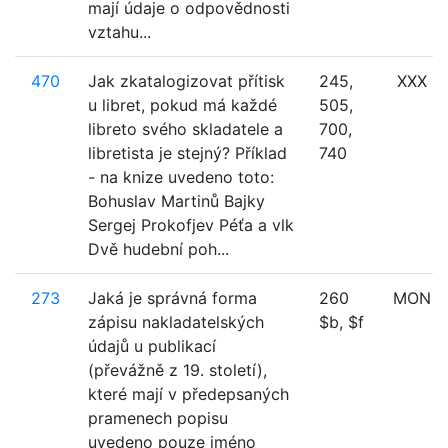
mají údaje o odpovědnosti
vztahu...
470
Jak zkatalogizovat přítisk
245,
XXX
u libret, pokud má každé
505,
libreto svého skladatele a
700,
libretista je stejný? Příklad
740
- na knize uvedeno toto:
Bohuslav Martinů Bajky
Sergej Prokofjev Péťa a vlk
Dvě hudební poh...
273
Jaká je správná forma
260
MON
zápisu nakladatelských
$b, $f
údajů u publikací
(převážně z 19. století),
které mají v předepsaných
pramenech popisu
uvedeno pouze jméno