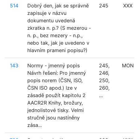
514
Dobrý den, jak se správně
245
XXX
zapisuje v názvu
dokumentu uvedená
zkratka n. p.? (S mezerou -
n. p., bez mezery - n.p.,
nebo tak, jak je uvedeno v
hlavním prameni popisu?)
143
Normy - jmenný popis
245,
MON
Návrh řešení: Pro jmenný
246,
popis norem (ČSN, ISO,
250,
ČSN ISO apod.) lze v
260,
zásadě použít kapitolu 2
...
AACR2R Knihy, brožury,
jednolistové tisky. Velmi
stručně jsou nastíněny
zása...