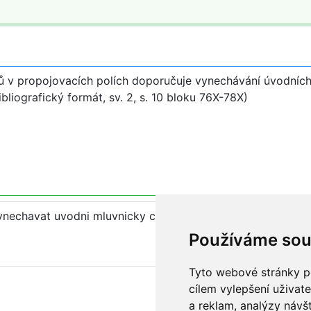
enů v propojovacích polích doporučuje vynechávání úvodních
bliografický formát, sv. 2, s. 10 bloku 76X-78X)
ynechavat uvodni mluvnicky clen v polich, kde se neresi i
Používáme sou
Tyto webové stránky po
cílem vylepšení uživat
a reklam, analýzy návš