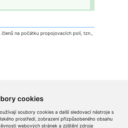
 členů na počátku propojovacích polí, tzn.,
ndikatorem pocet znaku vyloucenych z
bory cookies
užívají soubory cookies a další sledovací nástroje s
elského prostředí, zobrazení přizpůsobeného obsahu
těvnosti webových stránek a zjištění zdroje