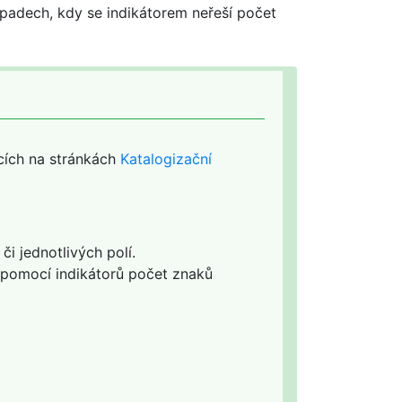
ípadech, kdy se indikátorem neřeší počet
kcích na stránkách
Katalogizační
či jednotlivých polí.
í pomocí indikátorů počet znaků