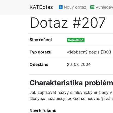
KATDotaz
Nový dotaz
Vyhledáv
Dotaz #207
Stav řešení
Schváleno
Typ dotazu
všeobecný popis (XXX)
Odesláno
26. 07. 2004
Charakteristika problé
Jak zapisovat názvy s mluvnickými členy v
členy se nezapisují, pokud se neuvádějí zá
Návrh řešení: