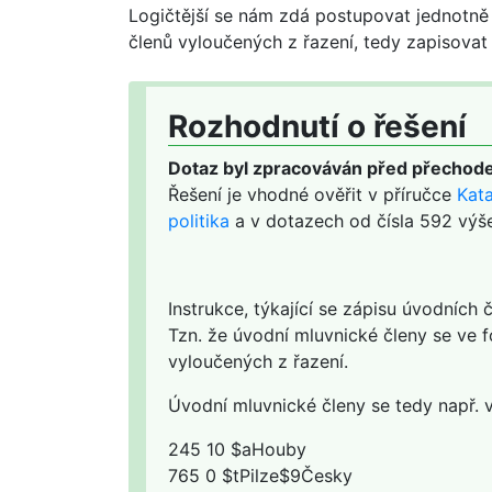
Logičtější se nám zdá postupovat jednotně 
členů vyloučených z řazení, tedy zapisovat
Rozhodnutí o řešení
Dotaz byl zpracováván před přechode
Řešení je vhodné ověřit v příručce
Kat
politika
a v dotazech od čísla 592 výš
Instrukce, týkající se zápisu úvodních 
Tzn. že úvodní mluvnické členy se ve
vyloučených z řazení.
Úvodní mluvnické členy se tedy např. v
245 10 $aHouby
765 0 $tPilze$9Česky