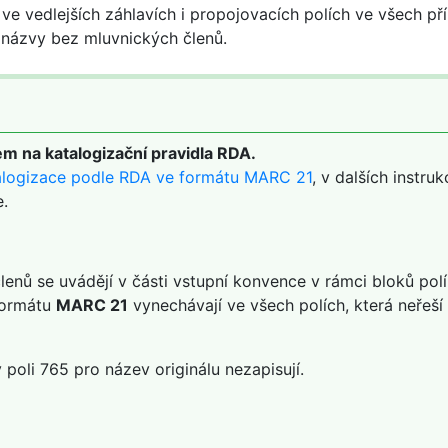
ve vedlejších záhlavích i propojovacích polích ve všech př
 názvy bez mluvnických členů.
m na katalogizační pravidla RDA.
alogizace podle RDA ve formátu MARC 21
, v dalších instru
e.
členů se uvádějí v části vstupní konvence v rámci bloků polí 
 formátu
MARC 21
vynechávají ve všech polích, která neřeš
 poli 765 pro název originálu nezapisují.