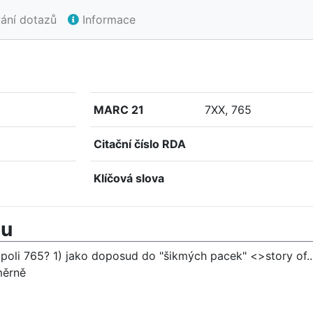
ání dotazů
Informace
MARC 21
7XX, 765
Citační číslo RDA
Klíčová slova
mu
 poli 765? 1) jako doposud do "šikmých pacek" <
>story of.
měrně