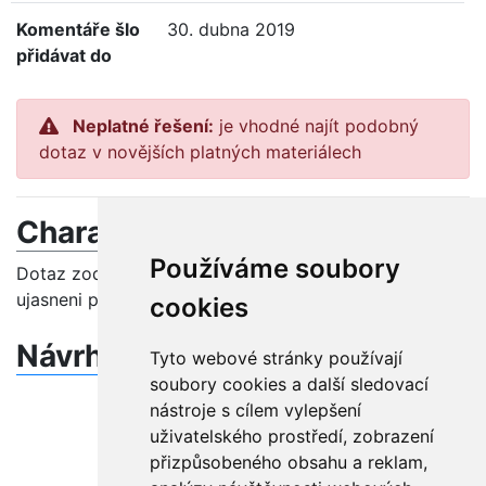
Komentáře šlo
30. dubna 2019
přidávat do
Neplatné řešení:
je vhodné najít podobný
dotaz v novějších platných materiálech
Charakteristika problému
Používáme soubory
Dotaz zodpovezen primo mailem (vzhledem k potrebe
ujasneni problemu)
cookies
Návrh řešení
Tyto webové stránky používají
soubory cookies a další sledovací
nástroje s cílem vylepšení
uživatelského prostředí, zobrazení
přizpůsobeného obsahu a reklam,