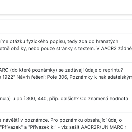
ešíme otázku fyzického popisu, tedy zda do hranatých
etně obálky, nebo pouze stránky s textem. V AACR2 žádné
RC (do které poznámky) se zadávají údaje o reprintu?
bis 1922" Návrh řešení: Pole 306, Poznámky k nakladatelský
nula) u polí 300, 440, příp. dalších? Co znamená hodnota
na návěští v poznámce. Pro poznámku obsahující údaj o
 "Přívazek" a "Přívazek k:" - viz sešit AACR2R/UNIMARC :