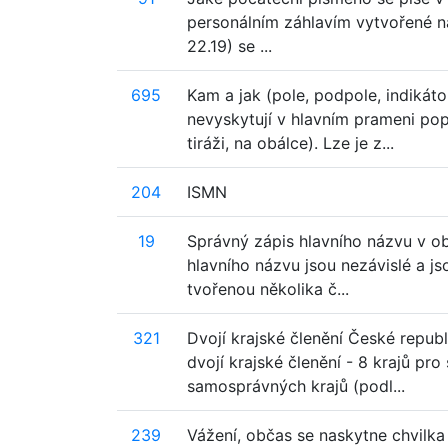
personálním záhlavím vytvořené na 
22.19) se ...
695
Kam a jak (pole, podpole, indikát
nevyskytují v hlavním prameni popi
tiráži, na obálce). Lze je z...
204
ISMN
19
Správný zápis hlavního názvu v ob
hlavního názvu jsou nezávislé a j
tvořenou několika č...
321
Dvojí krajské členění České repub
dvojí krajské členění - 8 krajů pr
samosprávných krajů (podl...
239
Vážení, občas se naskytne chvilk