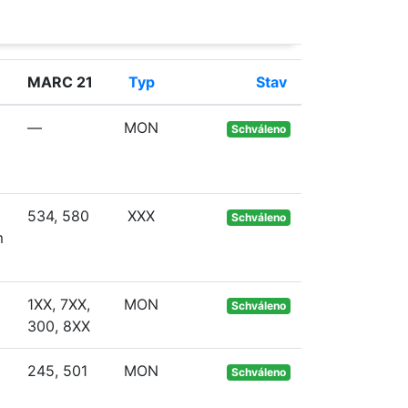
MARC 21
Typ
Stav
—
MON
Schváleno
534, 580
XXX
Schváleno
m
1XX, 7XX,
MON
Schváleno
300, 8XX
245, 501
MON
Schváleno