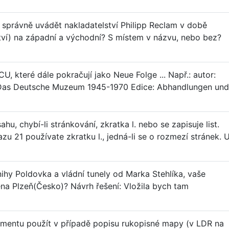
k správně uvádět nakladatelství Philipp Reclam v době
tví) na západní a východní? S místem v názvu, nebo bez?
 které dále pokračují jako Neue Folge ... Např.: autor:
 Das Deutsche Muzeum 1945-1970 Edice: Abhandlungen und
hu, chybí-li stránkování, zkratka l. nebo se zapisuje list.
azu 21 používate zkratku l., jedná-li se o rozmezí stránek. 
nihy Poldovka a vládní tunely od Marka Stehlíka, vaše
na Plzeň(Česko)? Návrh řešení: Vložila bych tam
mentu použít v případě popisu rukopisné mapy (v LDR na