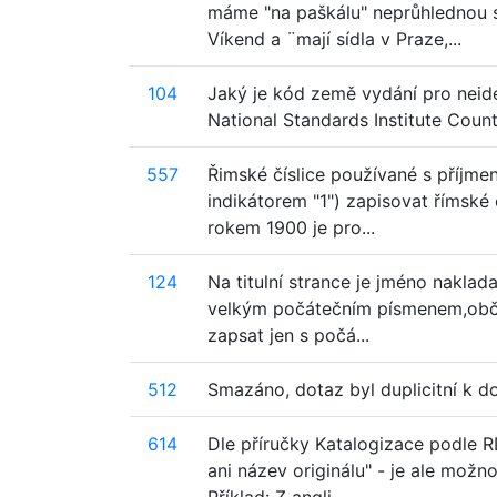
máme "na paškálu" neprůhlednou si
Víkend a ¨mají sídla v Praze,...
104
Jaký je kód země vydání pro neide
National Standards Institute Count
557
Řimské číslice používané s příjme
indikátorem "1") zapisovat římské
rokem 1900 je pro...
124
Na titulní strance je jméno naklad
velkým počátečním písmenem,občas
zapsat jen s počá...
512
Smazáno, dotaz byl duplicitní k do
614
Dle příručky Katalogizace podle R
ani název originálu" - je ale možn