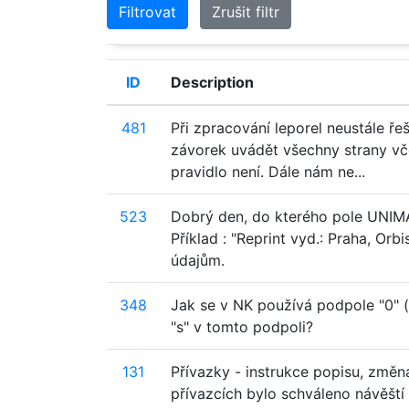
Filtrovat
Zrušit filtr
ID
Description
481
Při zpracování leporel neustále ř
závorek uvádět všechny strany vč
pravidlo není. Dále nám ne...
523
Dobrý den, do kterého pole UNIMA
Příklad : "Reprint vyd.: Praha, Or
údajům.
348
Jak se v NK používá podpole "0" (
"s" v tomto podpoli?
131
Přívazky - instrukce popisu, změ
přívazcích bylo schváleno návěští