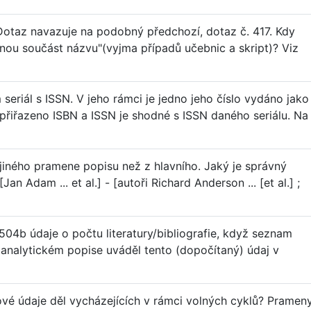
Dotaz navazuje na podobný předchozí, dotaz č. 417. Kdy
nou součást názvu"(vyjma případů učebnic a skript)? Viz
iál s ISSN. V jeho rámci je jedno jeho číslo vydáno jako
 přiřazeno ISBN a ISSN je shodné s ISSN daného seriálu. Na
jiného pramene popisu než z hlavního. Jaký je správný
Jan Adam ... et al.] - [autoři Richard Anderson ... [et al.] ;
04b údaje o počtu literatury/bibliografie, když seznam
analytickém popise uváděl tento (dopočítaný) údaj v
é údaje děl vycházejících v rámci volných cyklů? Pramen