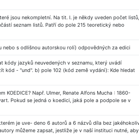
teré jsou nekompletní. Na tit. l. je někdy uveden počet listů
učástí seznam listů. Patří do pole 215 teoretický nebo
u nebo s odlišnou autorskou rolí) odpovědných za edici
dat kódy jazyků neuvedených v seznamu, který uvádí
t kód - "und". b) pole 102 (kód země vydání): Kde hledat
em KOEDICE? Např. Ulmer, Renate Alfons Mucha : 1860-
rt. Pokud se jedná o koedici, jaká pole a podpole se v
a kterém je uve- deno 6 autorů a 6 názvů díla bez jakéhokoli
utory můžeme zapsat, jestliže je v naší instituci nutné, aby