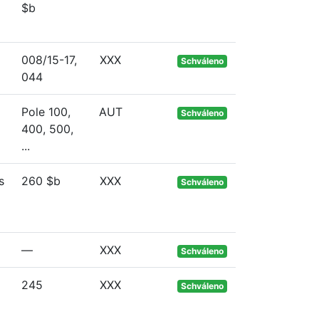
$b
008/15-17,
XXX
Schváleno
044
Pole 100,
AUT
Schváleno
400, 500,
...
s
260 $b
XXX
Schváleno
—
XXX
Schváleno
245
XXX
Schváleno