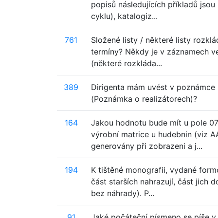
popisů následujících příkladů jsou p
cyklu), katalogiz...
761
Složené listy / některé listy rozkl
termíny? Někdy je v záznamech ve
(některé rozkláda...
389
Dirigenta mám uvést v poznámce 
(Poznámka o realizátorech)?
164
Jakou hodnotu bude mít u pole 071 
výrobní matrice u hudebnin (viz A
generovány při zobrazeni a j...
194
K tištěné monografii, vydané form
část starších nahrazují, část jich
bez náhrady). P...
91
Jaké počáteční písmeno se píše v 