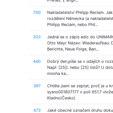
Příklad: Z angli...
700
Nakladatelství Philipp Reclam. Ja
rozdělení Německa (a nakladatels
Philipp Reclam, nebo Phil...
203
Jedná se o zápis edic do UNIMARCU,
Otto Mayr Název: Wiederaufbau:
Berichte, Neue Folge, Ban...
440
Dobrý den,píše se v údajích o rozsa
Např. [25]l. nebo [25] listů? U dot
mnoha ka...
397
Chtěla jsem se zeptat, proč je u k
sysno001807177 v poli 651.7 vlože
Kladno(Česko)
473
Jaké obecné označení druhu doku