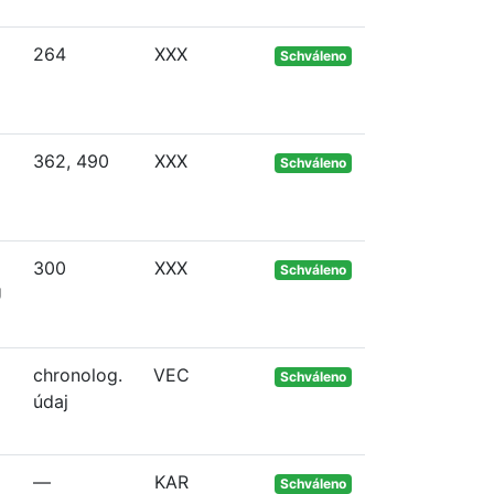
264
XXX
Schváleno
362, 490
XXX
Schváleno
300
XXX
Schváleno
U
chronolog.
VEC
Schváleno
údaj
—
KAR
Schváleno