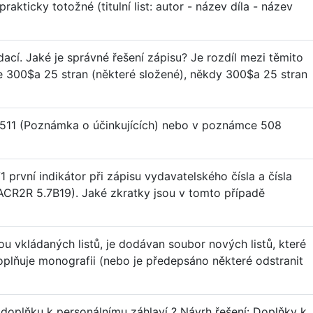
rakticky totožné (titulní list: autor - název díla - název
ádací. Jaké je správné řešení zápisu? Je rozdíl mezi těmito
 300$a 25 stran (některé složené), někdy 300$a 25 stran
511 (Poznámka o účinkujících) nebo v poznámce 508
první indikátor při zápisu vydavatelského čísla a čísla
ACR2R 5.7B19). Jaké zkratky jsou v tomto případě
ou vkládaných listů, je dodávan soubor nových listů, které
 doplňuje monografii (nebo je předepsáno některé odstranit
doplňku k personálnímu záhlaví ? Návrh řešení: Doplňky k