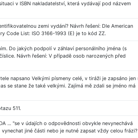
tuaci v ISBN nakladatelství, která vydávají pod názvem
ntifikovatelnou zemi vydání? Návrh řešení: Dle American
ry Code List: ISO 3166-1993 (E) je to kód ZZ.
ním. Do jakých podpolí v záhlaví personálního jména (s
 číslice. Návrh řešení: V případě osob narozených před
atele napsano Velkými písmeny celé, v tiráži je zapsáno jen 
 se stane že také velkými. Zajímá mě zdali se jméno má
tazu 511.
DA ... "se v údajích o odpovědnosti obvykle nevynechává
o vynechat jiné části nebo je nutné zapsat vždy celou frázi?