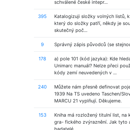
schválené české intepr...
395
Katalogizuji složky volných listů, k
který do složky patří, někdy je so
skutečný poč...
9
Správný zápis původců (se stejno
178
a) pole 101 (kód jazyka): Kde hle
Unimarc manuál? Nelze přeci použí
kódy zemí neuvedených v ...
240
Můžete nám přesně definovat poj
1939 Na TS uvedeno Taschen/Slova
MARCU 21 vyplňují. Děkujeme.
153
Kniha má rozložený titulní list, n
gra- fického zvýraznění. Jak tyto a
badatelé...