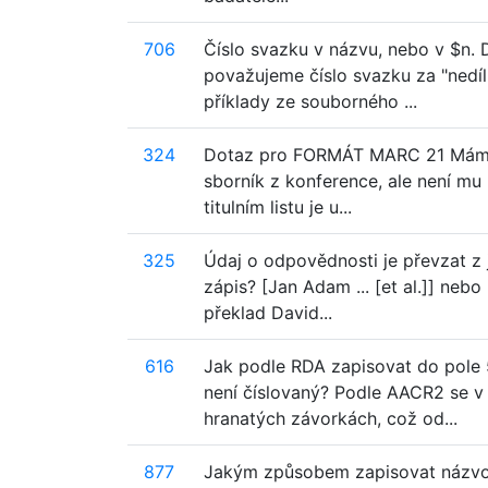
706
Číslo svazku v názvu, nebo v $n. 
považujeme číslo svazku za "nedíl
příklady ze souborného ...
324
Dotaz pro FORMÁT MARC 21 Mám ser
sborník z konference, ale není mu
titulním listu je u...
325
Údaj o odpovědnosti je převzat z 
zápis? [Jan Adam ... [et al.]] nebo [
překlad David...
616
Jak podle RDA zapisovat do pole 5
není číslovaný? Podle AACR2 se v 
hranatých závorkách, což od...
877
Jakým způsobem zapisovat názvov