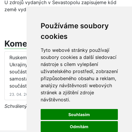
U zdrojů vydaných v Sevastopolu zapisujeme kód
země vydání „un“ (bez ohledu na rok vydání).
Používáme soubory
cookies
Komentáře
Tyto webové stránky používají
soubory cookies a další sledovací
Ruskem okupovaná či tzv. "povstalecká" teritoria
nástroje s cílem vylepšení
Ukrajiny (Luhanská, Doněcká obl., Krym) jsou stále
uživatelského prostředí, zobrazení
součástí Ukrajiny, mezinárodně neuznaná jako
přizpůsobeného obsahu a reklam,
samostatné celky či ruská území. Tedy jsou stále
analýzy návštěvnosti webových
součástmi státu Ukrajina.
stránek a zjištění zdroje
23. 04. 2019 12:00
návštěvnosti.
Schválený dotaz, diskuse je uzavřena
Souhlasím
Odmítám