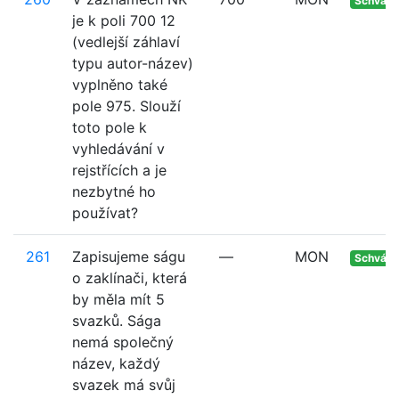
Schvále
je k poli 700 12
(vedlejší záhlaví
typu autor-název)
vyplněno také
pole 975. Slouží
toto pole k
vyhledávání v
rejstřících a je
nezbytné ho
používat?
261
Zapisujeme ságu
—
MON
Schvále
o zaklínači, která
by měla mít 5
svazků. Sága
nemá společný
název, každý
svazek má svůj