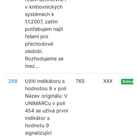
v knihovnických
systémech k
1.1.2007, zatím
potřebujem najít
řešení pro
přechodové
období.
Rozhodujeme se
mez...
268
Užití indikátoru s
765
XXX
Schvále
hodnotou 9 v poli
Název originálu: V
UNIMARCu v poli
454 se užívá první
indikátor s
hodnotu 9
signalizující