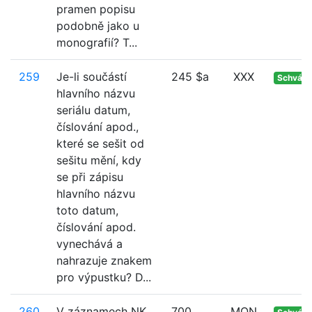
pramen popisu
podobně jako u
monografií? T...
259
Je-li součástí
245 $a
XXX
Schvále
hlavního názvu
seriálu datum,
číslování apod.,
které se sešit od
sešitu mění, kdy
se při zápisu
hlavního názvu
toto datum,
číslování apod.
vynechává a
nahrazuje znakem
pro výpustku? D...
260
V záznamech NK
700
MON