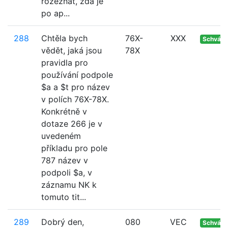
rozeznat, zda je
po ap...
288
Chtěla bych
76X-
XXX
Schvále
vědět, jaká jsou
78X
pravidla pro
používání podpole
$a a $t pro název
v polích 76X-78X.
Konkrétně v
dotaze 266 je v
uvedeném
příkladu pro pole
787 název v
podpoli $a, v
záznamu NK k
tomuto tit...
289
Dobrý den,
080
VEC
Schvále