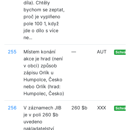
díla). Chtěly
bychom se zeptat,
proč je vyplňeno
pole 100 1, když
jde o dílo s více
ne...
255
Místem konání
—
AUT
Schvále
akce je hrad (není
v obci) způsob
zápisu Orlík u
Humpolce, Česko
nebo Orlík (hrad:
Humpolec, Česko)
256
V záznamech JIB
260 $b
XXX
Schvále
je v poli 260 $b
uvedeno
nakladatelství