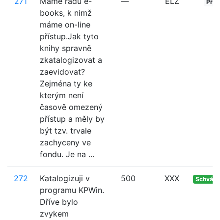
271
Máme řadu e-
—
ELZ
Přija
books, k nimž
máme on-line
přístup.Jak tyto
knihy spravně
zkatalogizovat a
zaevidovat?
Zejména ty ke
kterým není
časově omezený
přístup a měly by
být tzv. trvale
zachyceny ve
fondu. Je na ...
272
Katalogizuji v
500
XXX
Schvále
programu KPWin.
Dříve bylo
zvykem