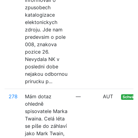
informovali o
zpusobech
katalogizace
elektonickych
zdroju. Jde nam
predevsim o pole
008, znakova
pozice 26.
Nevydala NK v
posledni dobe
nejakou odbornou
prirucku p...
278
Mám dotaz
—
AUT
Schvále
ohledně
spisovatele Marka
Twaina. Celá léta
se píše do záhlaví
jako Mark Twain,