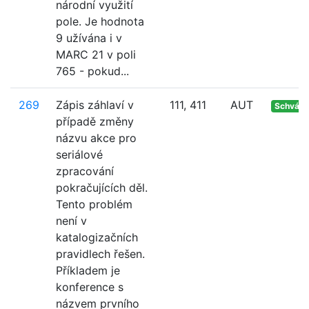
národní využití
pole. Je hodnota
9 užívána i v
MARC 21 v poli
765 - pokud...
269
Zápis záhlaví v
111, 411
AUT
Schvále
případě změny
názvu akce pro
seriálové
zpracování
pokračujících děl.
Tento problém
není v
katalogizačních
pravidlech řešen.
Příkladem je
konference s
názvem prvního