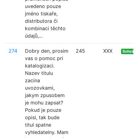
uvedeno pouze
jméno tiskaře,
distributora či
kombinaci těchto
údajů,...
274
Dobry den, prosim
245
XXX
Schvále
vas o pomoc pri
katalogizaci.
Nazev titulu
zacina
uvozovkami,
jakym zpusobem
je mohu zapsat?
Pokud je pouze
opisi, tak bude
titul spatne
vyhledatelny. Mam