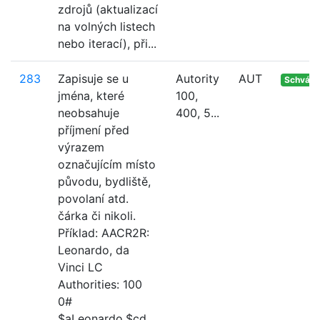
zdrojů (aktualizací
na volných listech
nebo iterací), při...
283
Zapisuje se u
Autority
AUT
Schvále
jména, které
100,
neobsahuje
400, 5...
příjmení před
výrazem
označujícím místo
původu, bydliště,
povolaní atd.
čárka či nikoli.
Příklad: AACR2R:
Leonardo, da
Vinci LC
Authorities: 100
0#
$aLeonardo,$cd...