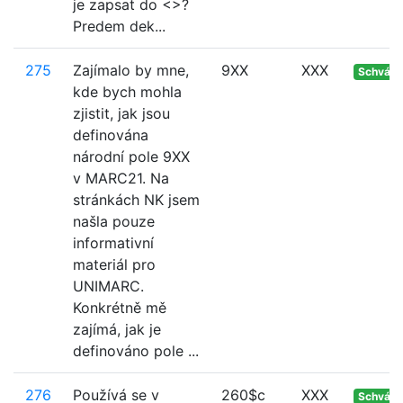
je zapsat do <>?
Predem dek...
275
Zajímalo by mne,
9XX
XXX
Schvále
kde bych mohla
zjistit, jak jsou
definována
národní pole 9XX
v MARC21. Na
stránkách NK jsem
našla pouze
informativní
materiál pro
UNIMARC.
Konkrétně mě
zajímá, jak je
definováno pole ...
276
Používá se v
260$c
XXX
Schvále