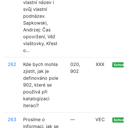
vlastní název i
svůj vlastní
podnázev.
Sapkowski,
Andrzej: Čas
opovržení, Věž
vlaštovky, Křest
o...
262
Kde bych mohla
020,
XXX
Schvále
zjistit, jak je
902
definováno pole
902, které se
používá při
katalogizaci
iterací?
263
Prosíme o
—
VEC
Schvále
informaci, jak se