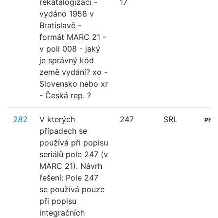
rekatalogizaci -
17
vydáno 1958 v
Bratislavě -
formát MARC 21 -
v poli 008 - jaký
je správný kód
země vydání? xo -
Slovensko nebo xr
- Česká rep. ?
282
V kterých
247
SRL
Přija
případech se
používá při popisu
seriálů pole 247 (v
MARC 21). Návrh
řešení: Pole 247
se používá pouze
při popisu
integračních