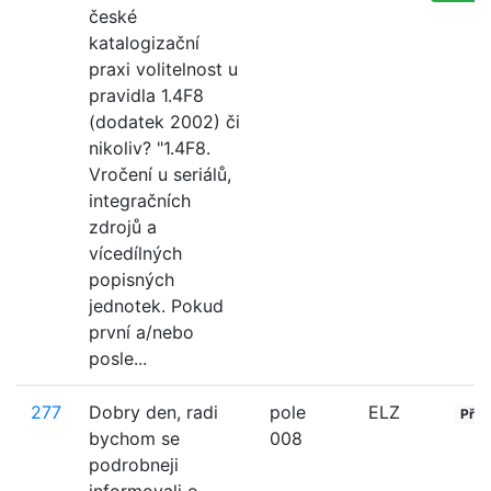
české
katalogizační
praxi volitelnost u
pravidla 1.4F8
(dodatek 2002) či
nikoliv? "1.4F8.
Vročení u seriálů,
integračních
zdrojů a
vícedílných
popisných
jednotek. Pokud
první a/nebo
posle...
277
Dobry den, radi
pole
ELZ
Přija
bychom se
008
podrobneji