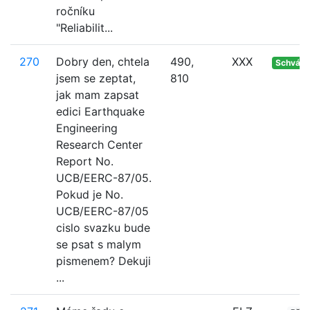
ročníku
"Reliabilit...
270
Dobry den, chtela
490,
XXX
Schvále
jsem se zeptat,
810
jak mam zapsat
edici Earthquake
Engineering
Research Center
Report No.
UCB/EERC-87/05.
Pokud je No.
UCB/EERC-87/05
cislo svazku bude
se psat s malym
pismenem? Dekuji
...