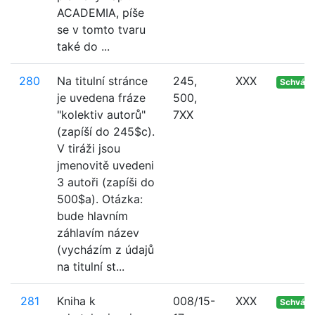
ACADEMIA, píše
se v tomto tvaru
také do ...
280
Na titulní stránce
245,
XXX
Schvále
je uvedena fráze
500,
"kolektiv autorů"
7XX
(zapíší do 245$c).
V tiráži jsou
jmenovitě uvedeni
3 autoři (zapíši do
500$a). Otázka:
bude hlavním
záhlavím název
(vycházím z údajů
na titulní st...
281
Kniha k
008/15-
XXX
Schvále