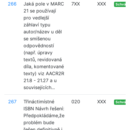
266
Jaká pole v MARC
7XX
XXX
Schvále
21 se používají
pro vedlejší
záhlaví typu
autor/název u děl
se smíšenou
odpovědností
(např. úpravy
textů, revidovaná
díla, komentované
texty) viz AACR2R
21.8 - 21.27 a u
souvisejících...
267
Třináctimístné
020
XXX
Schvále
ISBN Návrh řešení:
Předpokládáme,že
problém bude
řešen definitivně i