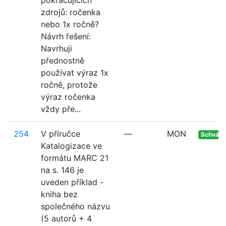
pokračujících
zdrojů: ročenka
nebo 1x ročně?
Návrh řešení:
Navrhuji
přednostně
používat výraz 1x
ročně, protože
výraz ročenka
vždy pře...
254
V příručce
—
MON
Schvále
Katalogizace ve
formátu MARC 21
na s. 146 je
uveden příklad -
kniha bez
společného názvu
(5 autorů + 4