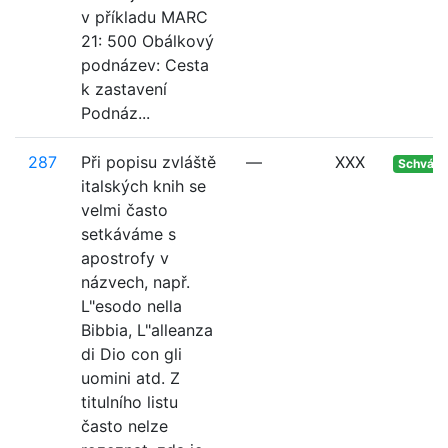
v příkladu MARC
21: 500 Obálkový
podnázev: Cesta
k zastavení
Podnáz...
287
Při popisu zvláště
—
XXX
Schvále
italských knih se
velmi často
setkáváme s
apostrofy v
názvech, např.
L"esodo nella
Bibbia, L"alleanza
di Dio con gli
uomini atd. Z
titulního listu
často nelze