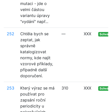
mutaci - jde o
velmi částou
variantu úpravy
"vydání" např...
252
Chtěla bych se
—
XXX
Schvále
zeptat, jak
správně
katalogizovat
normy, kde najít
vzorové příklady,
případně další
doporučení.
253
Který výraz se má
310
XXX
Schvále
používat pro
zapsání roční
periodicity u