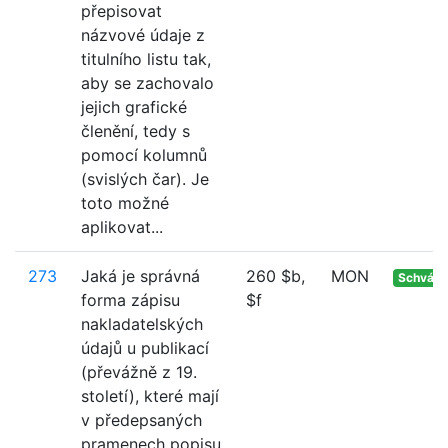
přepisovat
názvové údaje z
titulního listu tak,
aby se zachovalo
jejich grafické
členění, tedy s
pomocí kolumnů
(svislých čar). Je
toto možné
aplikovat...
273
Jaká je správná
260 $b,
MON
Schvále
forma zápisu
$f
nakladatelských
údajů u publikací
(převážně z 19.
století), které mají
v předepsaných
pramenech popisu