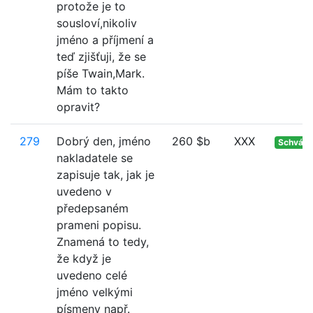
protože je to
sousloví,nikoliv
jméno a příjmení a
teď zjišťuji, že se
píše Twain,Mark.
Mám to takto
opravit?
279
Dobrý den, jméno
260 $b
XXX
Schvále
nakladatele se
zapisuje tak, jak je
uvedeno v
předepsaném
prameni popisu.
Znamená to tedy,
že když je
uvedeno celé
jméno velkými
písmeny např.