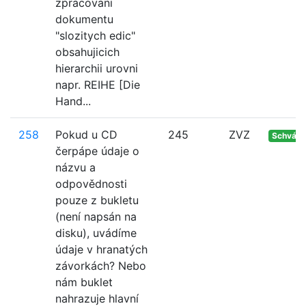
zpracovani
dokumentu
"slozitych edic"
obsahujicich
hierarchii urovni
napr. REIHE [Die
Hand...
258
Pokud u CD
245
ZVZ
Schvále
čerpápe údaje o
názvu a
odpovědnosti
pouze z bukletu
(není napsán na
disku), uvádíme
údaje v hranatých
závorkách? Nebo
nám buklet
nahrazuje hlavní