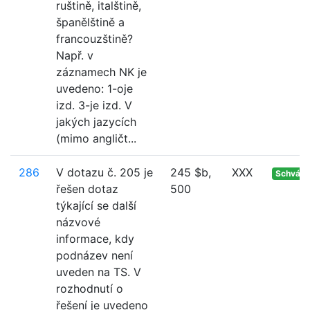
ruštině, italštině,
španělštině a
francouzštině?
Např. v
záznamech NK je
uvedeno: 1-oje
izd. 3-je izd. V
jakých jazycích
(mimo angličt...
286
V dotazu č. 205 je
245 $b,
XXX
Schvále
řešen dotaz
500
týkající se další
názvové
informace, kdy
podnázev není
uveden na TS. V
rozhodnutí o
řešení je uvedeno