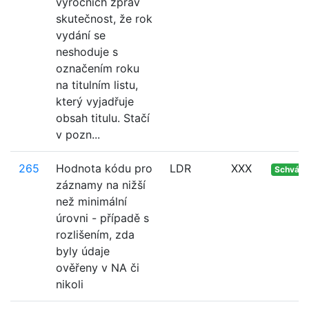
výročních zpráv
skutečnost, že rok
vydání se
neshoduje s
označením roku
na titulním listu,
který vyjadřuje
obsah titulu. Stačí
v pozn...
265
Hodnota kódu pro
LDR
XXX
Schvále
záznamy na nižší
než minimální
úrovni - případě s
rozlišením, zda
byly údaje
ověřeny v NA či
nikoli