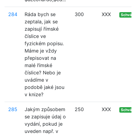
284
Ráda bych se
300
XXX
Schvále
zeptala, jak se
zapisují římské
číslice ve
fyzickém popisu.
Máme je vždy
přepisovat na
malé římské
číslice? Nebo je
uvádíme v
podobě jaké jsou
v knize?
285
Jakým způsobem
250
XXX
Schvále
se zapisuje údaj o
vydání, pokud je
uveden např. v