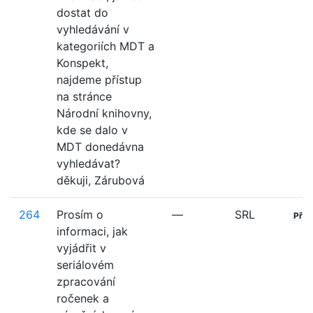
dostat do
vyhledávání v
kategoriích MDT a
Konspekt,
najdeme přístup
na stránce
Národní knihovny,
kde se dalo v
MDT donedávna
vyhledávat?
děkuji, Zárubová
264
Prosím o
—
SRL
Přija
informaci, jak
vyjádřit v
seriálovém
zpracování
ročenek a