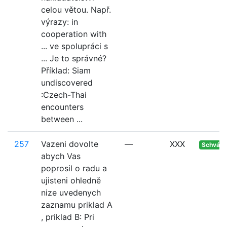
celou větou. Např.
výrazy: in
cooperation with
... ve spolupráci s
... Je to správné?
Příklad: Siam
undiscovered
:Czech-Thai
encounters
between ...
257
Vazeni dovolte
—
XXX
Schvále
abych Vas
poprosil o radu a
ujisteni ohledně
nize uvedenych
zaznamu priklad A
, priklad B: Pri