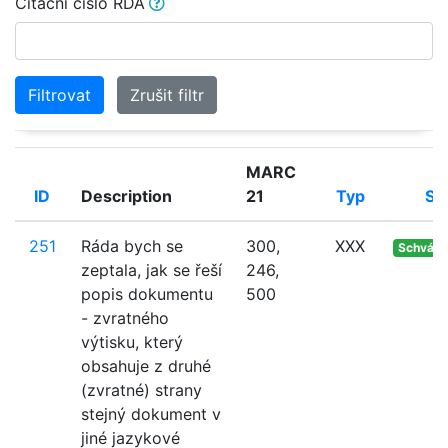
Citační číslo RDA
Filtrovat
Zrušit filtr
MARC
ID
Description
21
Typ
St
251
Ráda bych se
300,
XXX
Schvále
zeptala, jak se řeší
246,
popis dokumentu
500
- zvratného
výtisku, který
obsahuje z druhé
(zvratné) strany
stejný dokument v
jiné jazykové