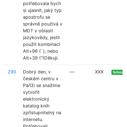
potřebovala bych
si ujasnit, jaký typ
apostrofu se
správně používá v
MDT v oblasti
jazykovědy, jestli
použít kombinaci
Alt+96 (`), nebo
Alt+39 (")Děkuji.
290
Dobrý den, v
—
XXX
Schvále
českém centru v
Paříži se snažíme
vytvořit
elektronický
katalog knih
zpřístupnitelný na
internetu.
Potřebovali