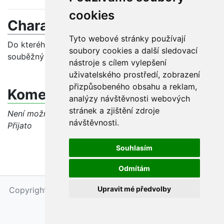
cookies
Charakteristika problému
Tyto webové stránky používají
Do kterého pole či podpole v MARC 21, prosím, patří
soubory cookies a další sledovací
souběžný název periodik? Děkuji.
nástroje s cílem vylepšení
uživatelského prostředí, zobrazení
přizpůsobeného obsahu a reklam,
Komentáře
analýzy návštěvnosti webových
stránek a zjištění zdroje
Není možné vkládat komentáře, jelikož dotaz má stav
návštěvnosti.
Přijato
Souhlasím
Odmítám
Upravit mé předvolby
Copyright © 2026 - Národní knihovna ČR, Petr Maňas
Upravit nastavení cookies