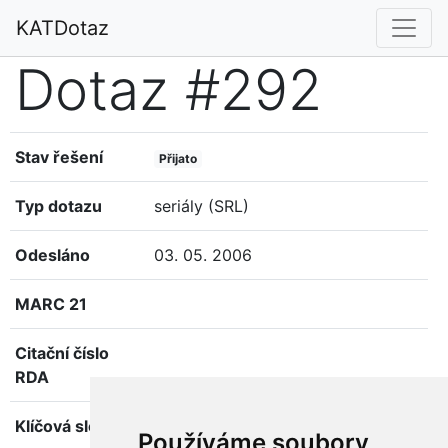
KATDotaz
Dotaz #292
Stav řešení
Přijato
Typ dotazu
seriály (SRL)
Odesláno
03. 05. 2006
MARC 21
Citační číslo
RDA
Klíčová slova
Používáme soubory