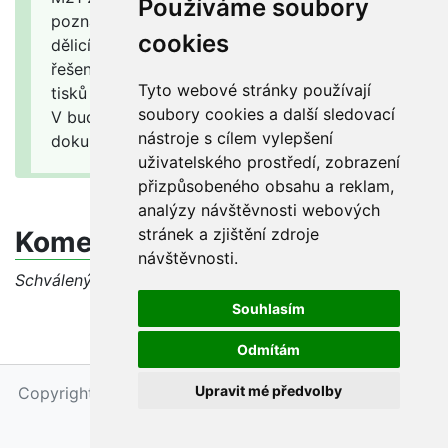
Používáme soubory
poznámky (UNIMARC 302, M21 500), jako
cookies
dělicí znak se preferuje dvojitá svislice. Toto
řešení se používá spíše v případě starých
Tyto webové stránky používají
tisků vydaných do roku 1800.
soubory cookies a další sledovací
V budoucnu vyřeší tento problém digitalizace
nástroje s cílem vylepšení
dokumentů.
uživatelského prostředí, zobrazení
přizpůsobeného obsahu a reklam,
analýzy návštěvnosti webových
stránek a zjištění zdroje
Komentáře
návštěvnosti.
Schválený dotaz, diskuse je uzavřena
Souhlasím
Odmítám
Upravit mé předvolby
Copyright © 2026 - Národní knihovna ČR, Petr Maňas
Upravit nastavení cookies