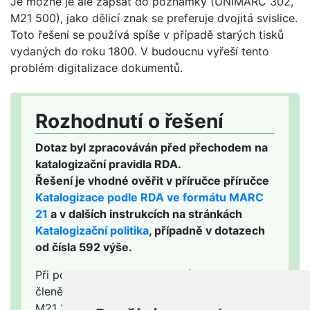
Je možné je ale zapsat do poznámky (UNIMARC 302,
M21 500), jako dělicí znak se preferuje dvojitá svislice.
Toto řešení se používá spíše v případě starých tisků
vydaných do roku 1800. V budoucnu vyřeší tento
problém digitalizace dokumentů.
Rozhodnutí o řešení
Dotaz byl zpracováván před přechodem na
katalogizační pravidla RDA.
Řešení je vhodné ověřit v příručce příručce
Katalogizace podle RDA ve formátu MARC
21
a v dalších instrukcích na stránkách
Katalogizační politika
, případně v dotazech
od čísla 592 výše.
Při popisu knih a starých tisků se grafické
členění v názvových údajích (UNIMARC 200,
M21 245)neuvádí. Je možné je ale zapsat do