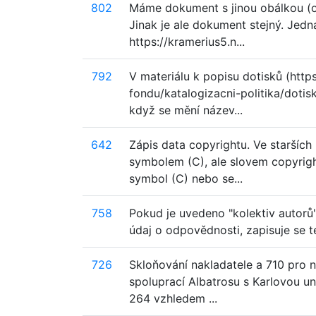
802
Máme dokument s jinou obálkou (o
Jinak je ale dokument stejný. Jedn
https://kramerius5.n...
792
V materiálu k popisu dotisků (htt
fondu/katalogizacni-politika/dotis
když se mění název...
642
Zápis data copyrightu. Ve staršíc
symbolem (C), ale slovem copyrigh
symbol (C) nebo se...
758
Pokud je uvedeno "kolektiv autorů
údaj o odpovědnosti, zapisuje se 
726
Skloňování nakladatele a 710 pro n
spoluprací Albatrosu s Karlovou un
264 vzhledem ...