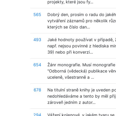
projekty, které jsou fy...
565
Dobrý den, prosím o radu do jakéh
vytváření záznamů pro několik různ
kterých se číslo dan...
493
Jaké hodnoty používat v případě, 
např. nejsou povinné z hlediska m
39) nebo při konverzi...
654
Žánr monografie. Musí monografie 
"Odborná (vědecká) publikace věn
uceleně, všestranně a ...
678
Na titulní straně knihy je uveden p
nedohledáváme a tento by měl přijít
zároveň jedním z autor...
294
Vážení kolegové, v jakém tvaru se 