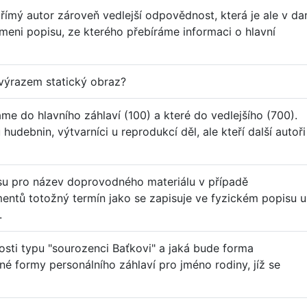
římý autor zároveň vedlejší odpovědnost, která je ale v da
meni popisu, ze kterého přebíráme informaci o hlavní
výrazem statický obraz?
áme do hlavního záhlaví (100) a které do vedlejšího (700).
 hudebnin, výtvarníci u reprodukcí děl, ale kteří další autoři
su pro název doprovodného materiálu v případě
ntů totožný termín jako se zapisuje ve fyzickém popisu u
.
sti typu "sourozenci Baťkovi" a jaká bude forma
né formy personálního záhlaví pro jméno rodiny, jíž se