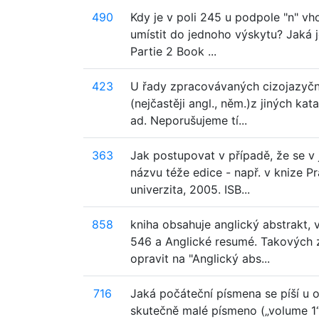
490
Kdy je v poli 245 u podpole "n" v
umístit do jednoho výskytu? Jaká je
Partie 2 Book ...
423
U řady zpracovávaných cizojazyčný
(nejčastěji angl., něm.)z jiných ka
ad. Neporušujeme tí...
363
Jak postupovat v případě, že se v 
názvu téže edice - např. v knize P
univerzita, 2005. ISB...
858
kniha obsahuje anglický abstrakt,
546 a Anglické resumé. Takových 
opravit na "Anglický abs...
716
Jaká počáteční písmena se píší u o
skutečně malé písmeno („volume 1“)