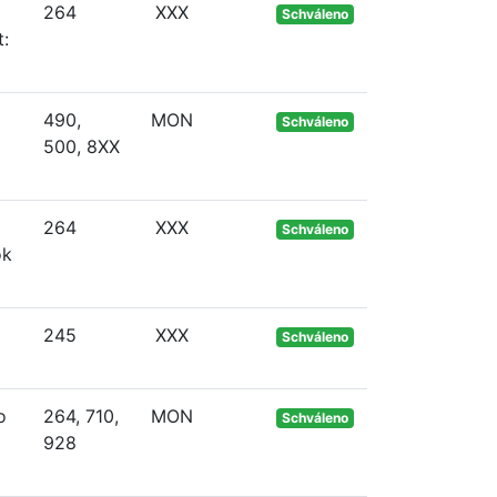
264
XXX
Schváleno
t:
490,
MON
Schváleno
500, 8XX
264
XXX
Schváleno
ok
245
XXX
Schváleno
o
264, 710,
MON
Schváleno
928