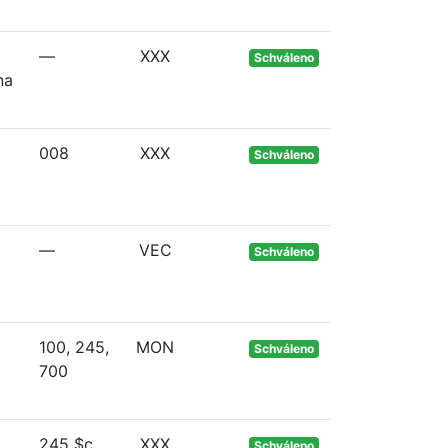
—
XXX
Schváleno
na
008
XXX
Schváleno
—
VEC
Schváleno
100, 245,
MON
Schváleno
700
245 $c
XXX
Schváleno