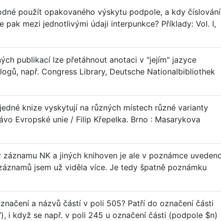
hodné použít opakovaného výskytu podpole, a kdy číslování
 pak mezi jednotlivými údaji interpunkce? Příklady: Vol. I,
ch publikací lze přetáhnout anotaci v "jejím" jazyce
talogů, např. Congress Library, Deutsche Nationalbibliothek
jedné knize vyskytují na různých místech různé varianty
rávo Evropské unie / Filip Křepelka. Brno : Masarykova
 v záznamu NK a jiných knihoven je ale v poznámce uveden
záznamů jsem už viděla více. Je tedy špatně poznámku
značení a názvů částí v poli 505? Patří do označení části
, i když se např. v poli 245 u označení části (podpole $n)