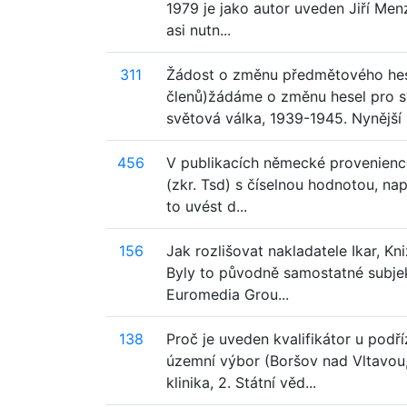
1979 je jako autor uveden Jiří Menz
asi nutn...
311
Žádost o změnu předmětového hesl
členů)žádáme o změnu hesel pro svě
světová válka, 1939-1945. Nynější .
456
V publikacích německé provenience
(zkr. Tsd) s číselnou hodnotou, nap
to uvést d...
156
Jak rozlišovat nakladatele Ikar, K
Byly to původně samostatné subjekt
Euromedia Grou...
138
Proč je uveden kvalifikátor u pod
územní výbor (Boršov nad Vltavou,
klinika, 2. Státní věd...