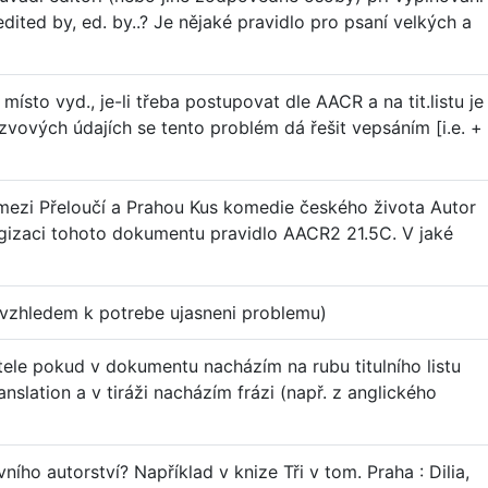
dited by, ed. by..? Je nějaké pravidlo pro psaní velkých a
sto vyd., je-li třeba postupovat dle AACR a na tit.listu je
vových údajích se tento problém dá řešit vepsáním [i.e. +
k mezi Přeloučí a Prahou Kus komedie českého života Autor
gizaci tohoto dokumentu pravidlo AACR2 21.5C. V jaké
vzhledem k potrebe ujasneni problemu)
le pokud v dokumentu nacházím na rubu titulního listu
nslation a v tiráži nacházím frázi (např. z anglického
ního autorství? Například v knize Tři v tom. Praha : Dilia,