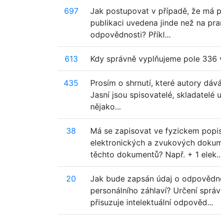
697
Jak postupovat v případě, že má p
publikaci uvedena jinde než na pra
odpovědnosti? Příkl...
613
Kdy správně vyplňujeme pole 336 
435
Prosím o shrnutí, které autory dáv
Jasní jsou spisovatelé, skladatelé u
nějako...
38
Má se zapisovat ve fyzickem popi
elektronických a zvukových dokume
těchto dokumentů? Např. + 1 elek..
20
Jak bude zapsán údaj o odpovědno
personálního záhlaví? Určení správ
přisuzuje intelektuální odpověd...