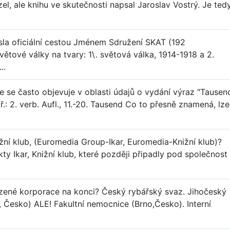
el, ale knihu ve skutečnosti napsal Jaroslav Vostrý. Je ted
a oficiální cestou Jménem Sdružení SKAT (192
tové války na tvary: 1\. světová válka, 1914-1918 a 2.
..
 se často objevuje v oblasti údajů o vydání výraz "Tausen
ř.: 2. verb. Aufl., 11.-20. Tausend Co to přesně znamená, lze
nižní klub, (Euromedia Group-Ikar, Euromedia-Knižní klub)?
y Ikar, Knižní klub, které později připadly pod společnost
řízené korporace na konci? Český rybářský svaz. Jihočeský
 Česko) ALE! Fakultní nemocnice (Brno,Česko). Interní