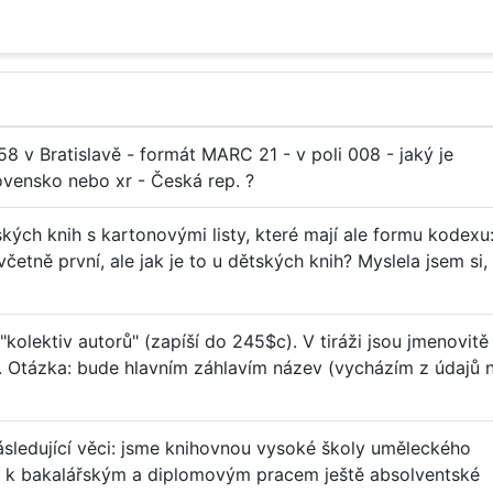
58 v Bratislavě - formát MARC 21 - v poli 008 - jaký je
vensko nebo xr - Česká rep. ?
ských knih s kartonovými listy, které mají ale formu kodexu:
včetně první, ale jak je to u dětských knih? Myslela jsem si,
 "kolektiv autorů" (zapíší do 245$c). V tiráži jsou jmenovitě
). Otázka: bude hlavním záhlavím název (vycházím z údajů 
ásledující věci: jsme knihovnou vysoké školy uměleckého
jí k bakalářským a diplomovým pracem ještě absolventské