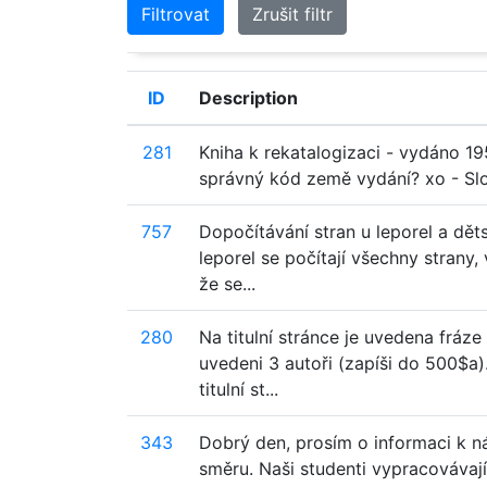
Filtrovat
Zrušit filtr
ID
Description
281
Kniha k rekatalogizaci - vydáno 19
správný kód země vydání? xo - Slo
757
Dopočítávání stran u leporel a dět
leporel se počítají všechny strany, 
že se...
280
Na titulní stránce je uvedena fráze
uvedeni 3 autoři (zapíši do 500$a
titulní st...
343
Dobrý den, prosím o informaci k n
směru. Naši studenti vypracováva