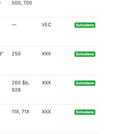
y
500, 700
—
VEC
Schváleno
d"
250
XXX
Schváleno
260 $b,
XXX
Schváleno
928
11X, 71X
XXX
Schváleno