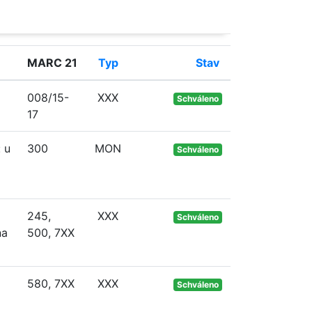
MARC 21
Typ
Stav
008/15-
XXX
Schváleno
17
 u
300
MON
Schváleno
245,
XXX
Schváleno
na
500, 7XX
580, 7XX
XXX
Schváleno