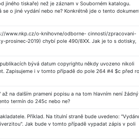
d jiného tiskaře) než je záznam v Souborném katalogu.
á se o jiné vydání nebo ne? Konkrétně jde o tento dokumen
ps://www.nkp.cz/o-knihovne/odborne- cinnosti/zpracovani-
ky-prosinec-2019) chybí pole 490/8XX. Jak je to s dotisky,
h publikacích bývá datum copyrightu někdy uvozeno nikoli
t. Zapisujeme i v tomto případě do pole 264 #4 $c před r
" až na dalším prameni popisu a na tom hlavním není žádný
tento termín do 245c nebo ne?
akladatele. Příklad. Na titulní straně bude uvedeno: "Vydán
iverzitou". Jak bude v tomto případě vypadat zápis v poli