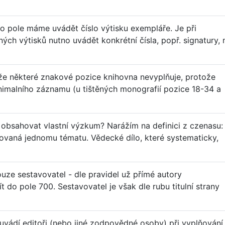
o pole máme uvádět číslo výtisku exempláře. Je při
ých výtisků nutno uvádět konkrétní čísla, popř. signatury, 
že některé znakové pozice knihovna nevyplňuje, protože
inimalního záznamu (u tištěných monografií pozice 18-34 a
obsahovat vlastní výzkum? Narážím na definici z czenasu:
ovaná jednomu tématu. Vědecké dílo, které systematicky,
ouze sestavovatel - dle pravidel už přímé autory
 do pole 700. Sestavovatel je však dle rubu titulní strany
uvádí editoři (nebo jiné zodpovědné osoby) při vyplňování