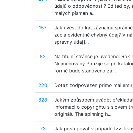
údajů o odpovědnosti? Edited by, e
malých písmen a...
157
Jak uvést do kat.záznamu správné mí
zcela evidentně chybný údaj? V náz
správný údaj]...
82
Na titulní stránce je uvedeno: Ro
Nejmenovaný Použije se při katalo
formě bude stanoveno zá...
220
Dotaz zodpovezen primo mailem (
828
Jakým způsobem uvádět překladate
informaci o copyrightu s slovem tra
originálu The spinning h...
73
Jak postupovat v případě tzv. fiktiv