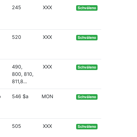
245
XXX
Schváleno
520
XXX
Schváleno
490,
XXX
Schváleno
800, 810,
811,8...
o
546 $a
MON
Schváleno
505
XXX
Schváleno