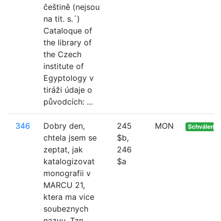
češtině (nejsou
na tit. s.´)
Cataloque of
the library of
the Czech
institute of
Egyptology v
tiráži údaje o
původcích: ...
346
Dobry den,
245
MON
Schváleno
chtela jsem se
$b,
zeptat, jak
246
katalogizovat
$a
monografii v
MARCU 21,
ktera ma vice
soubeznych
nazvu. Tzn.