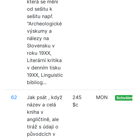
která se mění
od sešitu k
sešitu např.
"Archeologické
výskumy a
nálezy na
Slovensku v
roku 19XX,
Literární kritika
v denním tisku
19XX, Linguistic
bibliog...
62
Jak psát , když
245
MON
Schváleno
název a celá
$c
kniha v
angličtině, ale
tiráž s údaji o
původcích v