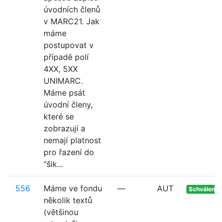
úvodních členů
v MARC21. Jak
máme
postupovat v
případě polí
4XX, 5XX
UNIMARC.
Máme psát
úvodní členy,
které se
zobrazují a
nemají platnost
pro řazení do
"šik...
556
Máme ve fondu
—
AUT
Schváleno
několik textů
(většinou