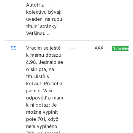
Autoři z
kolektivu bývají
uvedeni na rubu
titulní stránky.
Většinou ...
99
Vracím se ještě
—
XXX
Schváleno
k mému dotazu
č.98. Jednalo se
o skripta, na
titul.listě s
kol.aut. Přečetla
jsem si Vaši
odpověď a mám
k ní dotaz: Je
možné vyplnit
pole 701, když
není vyplněno