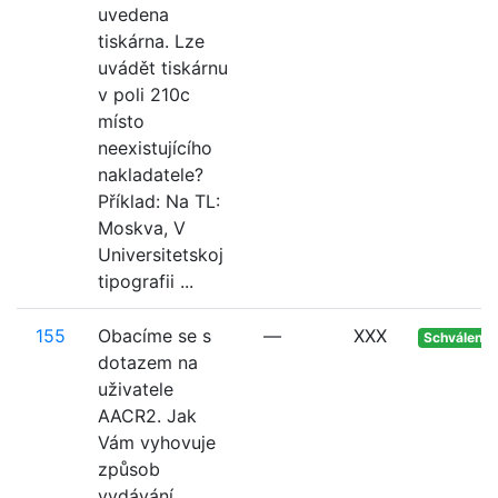
uvedena
tiskárna. Lze
uvádět tiskárnu
v poli 210c
místo
neexistujícího
nakladatele?
Příklad: Na TL:
Moskva, V
Universitetskoj
tipografii ...
155
Obacíme se s
—
XXX
Schváleno
dotazem na
uživatele
AACR2. Jak
Vám vyhovuje
způsob
vydávání