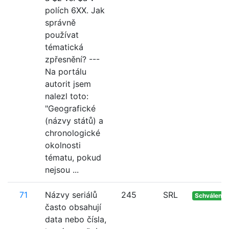
polích 6XX. Jak
správně
používat
tématická
zpřesnění? ---
Na portálu
autorit jsem
nalezl toto:
"Geografické
(názvy států) a
chronologické
okolnosti
tématu, pokud
nejsou ...
71
Názvy seriálů
245
SRL
Schváleno
často obsahují
data nebo čísla,