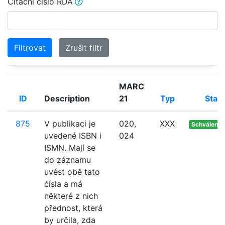
Citační číslo RDA
Filtrovat
Zrušit filtr
MARC
ID
Description
21
Typ
Stav
875
V publikaci je
020,
XXX
Schváleno
uvedené ISBN i
024
ISMN. Mají se
do záznamu
uvést obě tato
čísla a má
některé z nich
přednost, která
by určila, zda