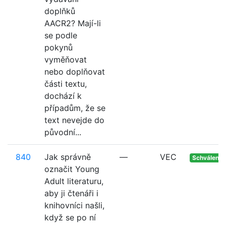
doplňků
AACR2? Mají-li
se podle
pokynů
vyměňovat
nebo doplňovat
části textu,
dochází k
případům, že se
text nevejde do
původní...
840
Jak správně
—
VEC
Schváleno
označit Young
Adult literaturu,
aby ji čtenáři i
knihovníci našli,
když se po ní