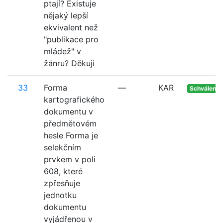
ptají? Existuje
nějaký lepší
ekvivalent než
"publikace pro
mládež" v
žánru? Děkuji
33
Forma
—
KAR
Schváleno
kartografického
dokumentu v
předmětovém
hesle Forma je
selekčním
prvkem v poli
608, které
zpřesňuje
jednotku
dokumentu
vyjádřenou v