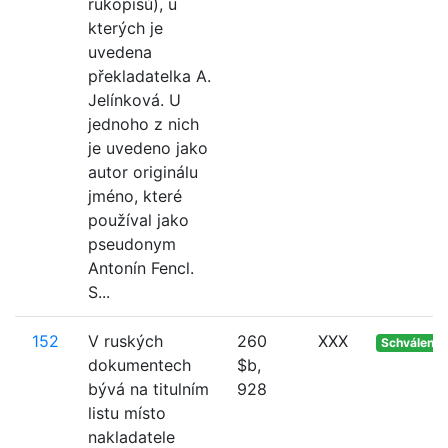
rukopisů), u
kterých je
uvedena
překladatelka A.
Jelínková. U
jednoho z nich
je uvedeno jako
autor originálu
jméno, které
používal jako
pseudonym
Antonín Fencl.
S...
152
V ruských
260
XXX
Schváleno
dokumentech
$b,
bývá na titulním
928
listu místo
nakladatele