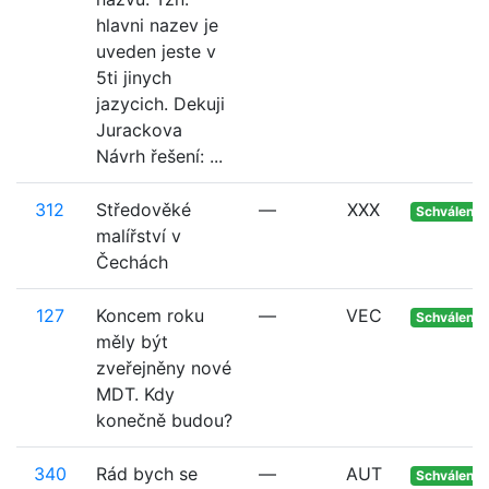
hlavni nazev je
uveden jeste v
5ti jinych
jazycich. Dekuji
Jurackova
Návrh řešení: ...
312
Středověké
—
XXX
Schváleno
malířství v
Čechách
127
Koncem roku
—
VEC
Schváleno
měly být
zveřejněny nové
MDT. Kdy
konečně budou?
340
Rád bych se
—
AUT
Schváleno