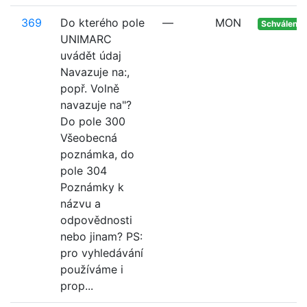
369
Do kterého pole
—
MON
Schváleno
UNIMARC
uvádět údaj
Navazuje na:,
popř. Volně
navazuje na"?
Do pole 300
Všeobecná
poznámka, do
pole 304
Poznámky k
názvu a
odpovědnosti
nebo jinam? PS:
pro vyhledávání
používáme i
prop...