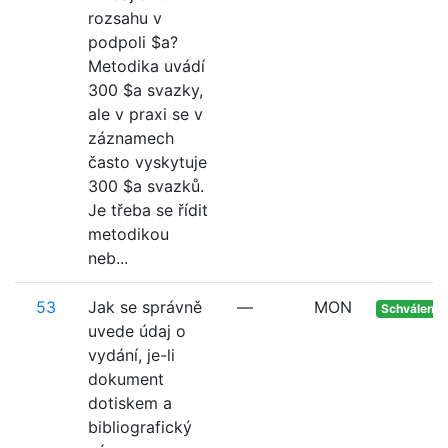
rozsahu v
podpoli $a?
Metodika uvádí
300 $a svazky,
ale v praxi se v
záznamech
často vyskytuje
300 $a svazků.
Je třeba se řídit
metodikou
neb...
53
Jak se správně
—
MON
Schváleno
uvede údaj o
vydání, je-li
dokument
dotiskem a
bibliografický