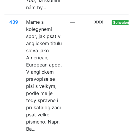
700, na školení
nám by...
439
Mame s
—
XXX
Schváleno
kolegynemi
spor, jak psat v
anglickem titulu
slova jako
American,
European apod.
V anglickem
pravopise se
pisi s velkym,
podle me je
tedy spravne i
pri katalogizaci
psat velke
pismeno. Napr.
Ba...