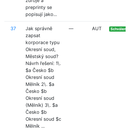
zdroje a
preprinty se
popisují jako...
37
Jak správně
—
AUT
Schváleno
zapsat
korporace typu
Okresní soud,
Městský soud?
Návrh řešení: 1\.
$a Česko $b
Okresní soud
Mělník 2\. $a
Česko $b
Okresní soud
(Mělník) 3\. $a
Česko $b
Okresní soud $c
Mělník ...