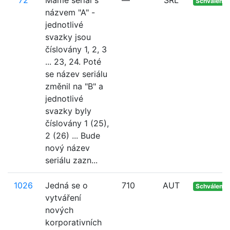
72
Máme seriál s
—
SRL
Schváleno
názvem "A" -
jednotlivé
svazky jsou
číslovány 1, 2, 3
... 23, 24. Poté
se název seriálu
změnil na "B" a
jednotlivé
svazky byly
číslovány 1 (25),
2 (26) ... Bude
nový název
seriálu zazn...
1026
Jedná se o
710
AUT
Schváleno
vytváření
nových
korporativních