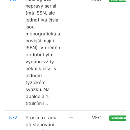
nepravý seriál
(má ISSN, ale
jednotlivá čísla
jsou
monografická a
novější mají i
ISBN). V určitém
období bylo
vydáno vždy
několik čísel v
jednom
fyzickém
svazku. Na
obálce a 1.
titulním l...
572
Prosím o radu:
—
VEC
Schváleno
při stahování