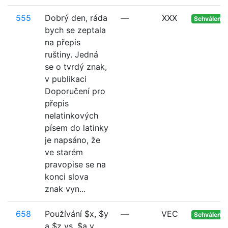
555
Dobrý den, ráda
—
XXX
Schváleno
bych se zeptala
na přepis
ruštiny. Jedná
se o tvrdý znak,
v publikaci
Doporučení pro
přepis
nelatinkových
písem do latinky
je napsáno, že
ve starém
pravopise se na
konci slova
znak vyn...
658
Používání $x, $y
—
VEC
Schváleno
a $z vs. $a v