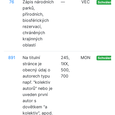
76
Zápis národních
—
VEC
Schváleno
parků,
přírodních,
biosférických
rezervací,
chráněných
krajinných
oblastí
891
Na titulní
245,
MON
Schváleno
stránce je
1XX,
obecný údaj o
500,
autorech typu
700
např. "kolektiv
autorů" nebo je
uveden první
autor s
dovětkem "a
kolektiv", apod.