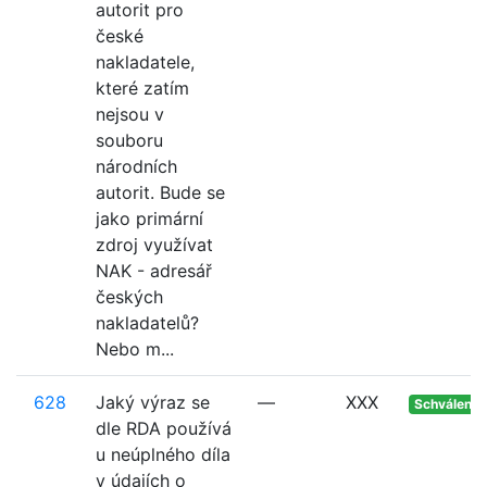
autorit pro
české
nakladatele,
které zatím
nejsou v
souboru
národních
autorit. Bude se
jako primární
zdroj využívat
NAK - adresář
českých
nakladatelů?
Nebo m...
628
Jaký výraz se
—
XXX
Schváleno
dle RDA používá
u neúplného díla
v údajích o