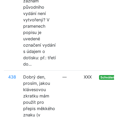
záznam
původního
vydání není
vytvořený? V
pramenech
popisu je
uvedené
označení vydání
s údajem o
dotisku: př.: třetí
do...
438
Dobrý den,
—
XXX
Schváleno
prosím, jakou
klávesovou
zkratku mám
použít pro
přepis měkkého
znaku (v