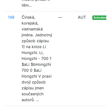
těm...
148
Čínská,
—
AUT
Schváleno
korejská,
vietnamská
jména. Jednotný
způsob zápisu.
1) na knize Li
Hongzhi. Li,
Hongzhi - 700 1
$aLi $bHongzhi
700 0 $aLi
Hongzhi V praxi
dvojí způsob
zápisu jmen
současných
autorů. ...