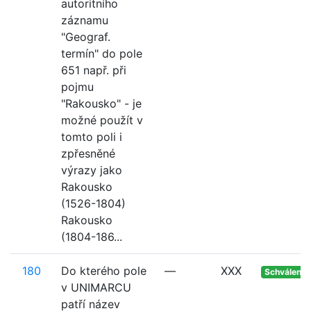
autoritního
záznamu
"Geograf.
termín" do pole
651 např. při
pojmu
"Rakousko" - je
možné použít v
tomto poli i
zpřesněné
výrazy jako
Rakousko
(1526-1804)
Rakousko
(1804-186...
180
Do kterého pole
—
XXX
Schváleno
v UNIMARCU
patří název