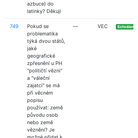
azbuce) do
latinky? Děkuji
749
Pokud se
—
VEC
Schváleno
problematika
týká dvou států,
jaké
geografické
zpřesnění u PH
"političtí vězni"
a "váleční
zajatci" se má
při věcném
popisu
používat: země
původu osob
nebo země
věznění? Je
možné přidat k