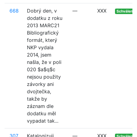
668
Dobrý den, v
—
XXX
Schváleno
dodatku z roku
2013 MARC21
Bibliografický
formát, který
NKP vydala
2014, jsem
našla, že v poli
020 $a$q$c
nejsou použity
závorky ani
dvojtečka,
takže by
záznam dle
dodatku měl
vypadat tak...
307
Katalogizuji
—
XXX
Schváleno