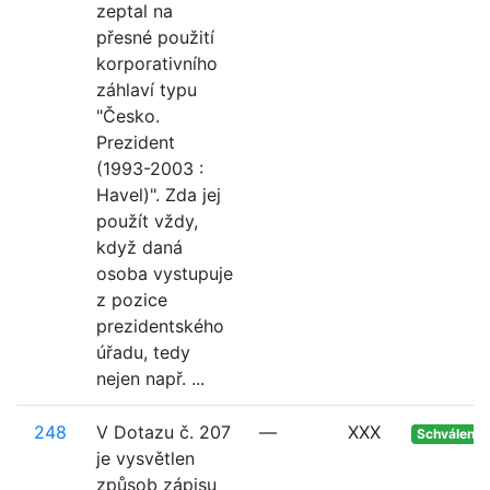
zeptal na
přesné použití
korporativního
záhlaví typu
"Česko.
Prezident
(1993-2003 :
Havel)". Zda jej
použít vždy,
když daná
osoba vystupuje
z pozice
prezidentského
úřadu, tedy
nejen např. ...
248
V Dotazu č. 207
—
XXX
Schváleno
je vysvětlen
způsob zápisu