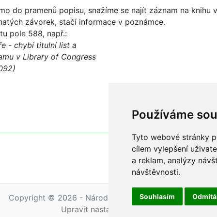
o do pramenů popisu, snažíme se najít záznam na knihu v 
natých závorek, stačí informace v poznámce.
 pole 588, např.:
 chybí titulní list a
u v Library of Congress
092)
Používáme sou
Tyto webové stránky po
cílem vylepšení uživat
a reklam, analýzy návš
návštěvnosti.
Souhlasím
Odmít
Copyright © 2026 - Národní knihovna ČR, Petr Maňas
Upravit nastavení cookies