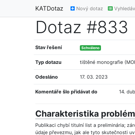
KATDotaz
Nový dotaz
Vyhledáv
Dotaz #833
Stav řešení
Schváleno
Typ dotazu
tištěné monografie (MO
Odesláno
17. 03. 2023
Komentáře šlo přidávat do
14. du
Charakteristika problé
Publikaci chybí titulní list a preliminária;
údaje převezmu, jak ale tyto skutečnosti 