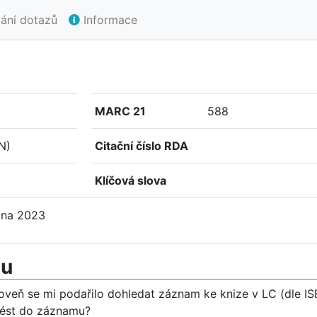
ání dotazů
Informace
MARC 21
588
N)
Citační číslo RDA
Klíčová slova
bna 2023
mu
 zároveň se mi podařilo dohledat záznam ke knize v LC (dle I
uvést do záznamu?