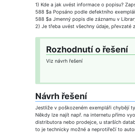
1) Kde a jak uvést informace o popisu? Zap
588 $a Popsáno podle defektního exempláře -
588 $a Jmenný popis dle záznamu v Library
2) Je třeba uvést všechny údaje, převzaté
Rozhodnutí o řešení
Viz návrh řešení
Návrh řešení
Jestliže v poškozeném exempláři chybějí ty 
Někdy lze najít např. na internetu přímo vyo
distributora nebo prodejce, u starších data
to je technicky možné a neprotiřečí to auto