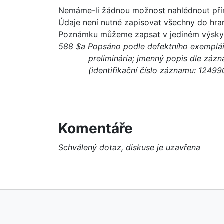
Nemáme-li žádnou možnost nahlédnout přím
Údaje není nutné zapisovat všechny do hra
Poznámku můžeme zapsat v jediném výskytu
588 $a Popsáno podle defektního exempláře -
preliminária; jmenný popis dle záznam
(identifikační číslo záznamu: 12499
Komentáře
Schválený dotaz, diskuse je uzavřena