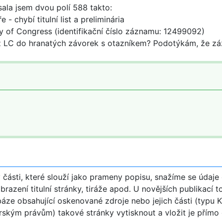
sala jsem dvou polí 588 takto:
 chybí titulní list a preliminária
 of Congress (identifikační číslo záznamu: 12499092)
 z LC do hranatých závorek s otazníkem? Podotýkám, že z
části, které slouží jako prameny popisu, snažíme se údaje 
brazení titulní stránky, tiráže apod. U novějších publikací 
báze obsahující oskenované zdroje nebo jejich části (typu K
rským právům) takové stránky vytisknout a vložit je přímo 