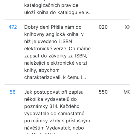
katalogizačních pravidel
uloží kniha do katalogu ve v...
472
Dobrý den! Přišla nám do
020
XXX
knihovny anglická kniha, v
níž je uvedeno i ISBN
elektronické verze. Co máme
zapsat do závorky za ISBN,
naležející elektronické verzi
knihy, abychom
charakterizovali, k čemu I...
56
Jak postupovat při zápisu
550
MO
několika vydavatelů do
poznámky 314. Každého
vydavatele do samostatné
poznámky vždy s příslušným
návěštím Vydavatel:, nebo