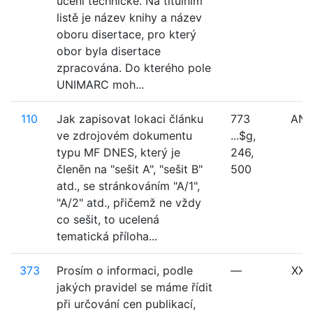
učení technické. Na titulním
listě je název knihy a název
oboru disertace, pro který
obor byla disertace
zpracována. Do kterého pole
UNIMARC moh...
110
Jak zapisovat lokaci článku
773
ANL
ve zdrojovém dokumentu
...$g,
typu MF DNES, který je
246,
členěn na "sešit A", "sešit B"
500
atd., se stránkováním "A/1",
"A/2" atd., přičemž ne vždy
co sešit, to ucelená
tematická příloha...
373
Prosím o informaci, podle
—
XXX
jakých pravidel se máme řídit
při určování cen publikací,