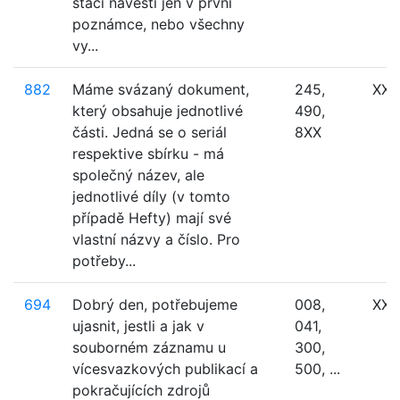
stačí návěští jen v první
poznámce, nebo všechny
vy...
882
Máme svázaný dokument,
245,
XXX
který obsahuje jednotlivé
490,
části. Jedná se o seriál
8XX
respektive sbírku - má
společný název, ale
jednotlivé díly (v tomto
případě Hefty) mají své
vlastní názvy a číslo. Pro
potřeby...
694
Dobrý den, potřebujeme
008,
XXX
ujasnit, jestli a jak v
041,
souborném záznamu u
300,
vícesvazkových publikací a
500, ...
pokračujících zdrojů