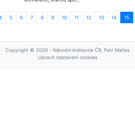
4
5
6
7
8
9
10
11
12
13
14
15
Copyright © 2026 - Národní knihovna ČR, Petr Maňas
Upravit nastavení cookies