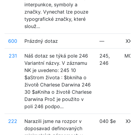
interpunkce, symboly a
značky. Vynechat lze pouze
typografické značky, které
slouž...
600
Prázdný dotaz
—
XXX
231
Náš dotaz se týká pole 246
245,
MO
Variantní názvy. V záznamu
246
NK je uvedeno: 245 10
$aStrom života : $bkniha o
životě Charlese Darwina 246
30 $aKniha o životě Charlese
Darwina Proč je použito v
poli 246 podpo...
222
Narazili jsme na rozpor v
040 $e
XXX
doposavad definovaných