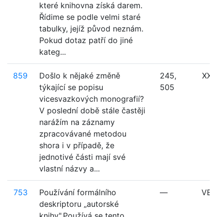
které knihovna získá darem.
Řídime se podle velmi staré
tabulky, jejíž původ neznám.
Pokud dotaz patří do jiné
kateg...
859
Došlo k nějaké změně
245,
XXX
týkající se popisu
505
vicesvazkových monografií?
V poslední době stále častěji
narážím na záznamy
zpracovávané metodou
shora i v případě, že
jednotivé části mají své
vlastní názvy a...
753
Používání formálního
—
VE
deskriptoru „autorské
knihy".Používá se tento