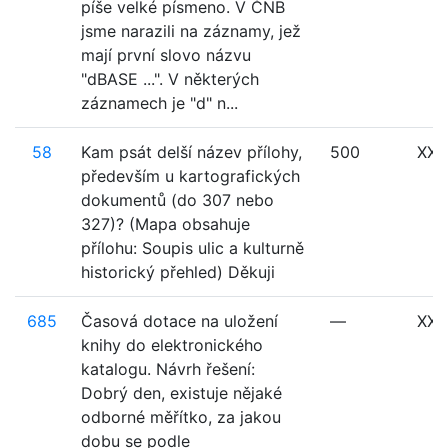
píše velké písmeno. V ČNB
jsme narazili na záznamy, jež
mají první slovo názvu
"dBASE ...". V některých
záznamech je "d" n...
58
Kam psát delší název přílohy,
500
XXX
především u kartografických
dokumentů (do 307 nebo
327)? (Mapa obsahuje
přílohu: Soupis ulic a kulturně
historický přehled) Děkuji
685
Časová dotace na uložení
—
XXX
knihy do elektronického
katalogu. Návrh řešení:
Dobrý den, existuje nějaké
odborné měřítko, za jakou
dobu se podle