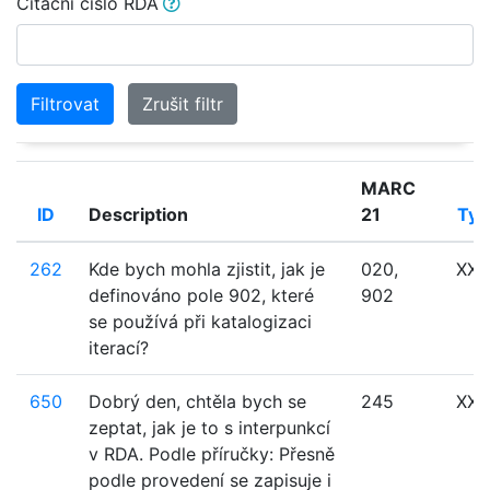
Citační číslo RDA
Filtrovat
Zrušit filtr
MARC
ID
Description
21
Typ
262
Kde bych mohla zjistit, jak je
020,
XXX
definováno pole 902, které
902
se používá při katalogizaci
iterací?
650
Dobrý den, chtěla bych se
245
XXX
zeptat, jak je to s interpunkcí
v RDA. Podle příručky: Přesně
podle provedení se zapisuje i