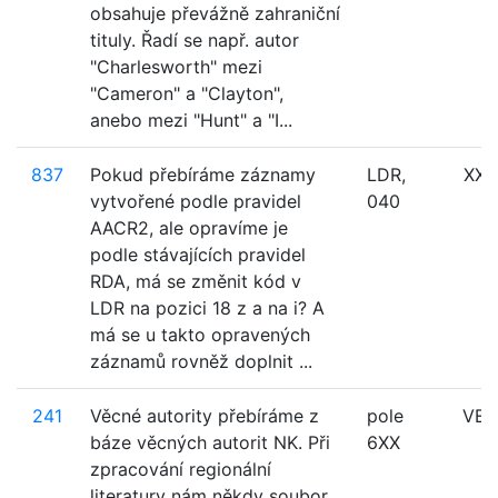
obsahuje převážně zahraniční
tituly. Řadí se např. autor
"Charlesworth" mezi
"Cameron" a "Clayton",
anebo mezi "Hunt" a "I...
837
Pokud přebíráme záznamy
LDR,
XXX
vytvořené podle pravidel
040
AACR2, ale opravíme je
podle stávajících pravidel
RDA, má se změnit kód v
LDR na pozici 18 z a na i? A
má se u takto opravených
záznamů rovněž doplnit ...
241
Věcné autority přebíráme z
pole
VE
báze věcných autorit NK. Při
6XX
zpracování regionální
literatury nám někdy soubor