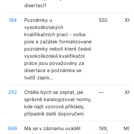
disertaci?
184
Poznámky u
502
XXX
vysokoškolských
kvalifikačních prací - volba
pole a začátek formalizované
poznámky neboli které české
vysokoškolské kvalifikační
práce jsou považovány za
disertace a poznámka se
tudíž zapis...
252
Chtěla bych se zeptat, jak
—
XXX
správně katalogizovat normy,
kde najít vzorové příklady,
případně další doporučení.
849
Má se v záznamu uvádět
1XX,
MO