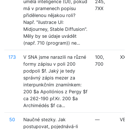
umělá inteligence (UI), pokud
245,
má v pramenech popisu
7XX
přidělenou nějakou roli?
Např. "ilustrace UI:
Midjourney, Stable Diffusion".
Měly by se údaje uvádět
(např. 710 (program)) ne...
173
V SNA jsme narazili na různé
100,
XXX
formy zápisu v poli 200
700
podpoli $f. Jaký je tedy
správný zápis mezer za
interpunkčním znamínkem:
200 $a Apollónios z Pergy $f
ca 262-190 př.Kr. 200 $a
Archimédés $f ca...
50
Naučné stezky. Jak
—
VE
postupovat, pojednává-li