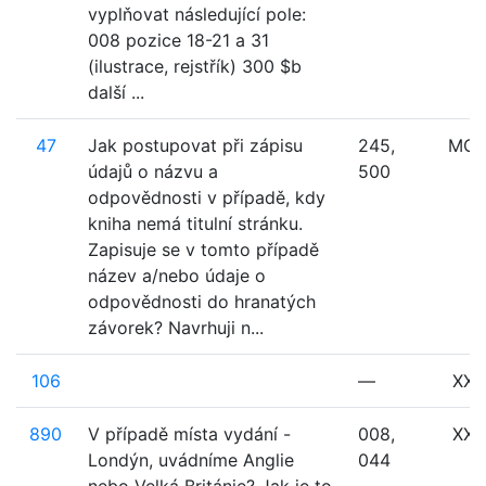
vyplňovat následující pole:
008 pozice 18-21 a 31
(ilustrace, rejstřík) 300 $b
další ...
47
Jak postupovat při zápisu
245,
MO
údajů o názvu a
500
odpovědnosti v případě, kdy
kniha nemá titulní stránku.
Zapisuje se v tomto případě
název a/nebo údaje o
odpovědnosti do hranatých
závorek? Navrhuji n...
106
—
XXX
890
V případě místa vydání -
008,
XXX
Londýn, uvádníme Anglie
044