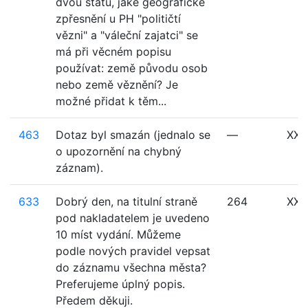
dvou států, jaké geografické
zpřesnění u PH "političtí
vězni" a "váleční zajatci" se
má při věcném popisu
používat: země původu osob
nebo země věznění? Je
možné přidat k těm...
463
Dotaz byl smazán (jednalo se
—
XXX
o upozornění na chybný
záznam).
633
Dobrý den, na titulní straně
264
XXX
pod nakladatelem je uvedeno
10 míst vydání. Můžeme
podle nových pravidel vepsat
do záznamu všechna města?
Preferujeme úplný popis.
Předem děkuji.