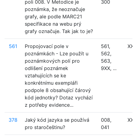
poli 008. V Metodice je
300
poznámka, že neoznačuje
grafy, ale podle MARC21
specifikace na webu prý
grafy označuje. Tak jak to je?
561
Propojovací pole v
561,
XXX
poznámkách - Lze použít u
562,
poznámkových polí pro
563,
odlišení poznámek
9XX, ...
vztahujících se ke
konkrétnímu exempláři
podpole 8 obsahující čárový
kód jednotky? Dotaz vychází
z potřeby evidence...
378
Jaký kód jazyka se používá
008,
XXX
pro staročeštinu?
041