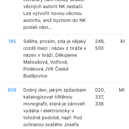
věcných autorit NK nestačí.
Lze vytvořit novou věcnou
autoritu, aniž bychom do NK
poslali návr...
195
Sdělte, prosím, zda je nějaký
246,
XXX
rozdíl mezi : název z tiráže x
500
název v tiráži. Děkujeme
Matoušová, Volfová,
Poláková JVK České
Budějovice
809
Dobrý den, jakým způsobem
020,
MO
katalogizovat tištěnou
337,
monografii, která je zároveň
338
vydána i elektronicky v
totožné podobě, např. Pod
ochranou svatého Josefa