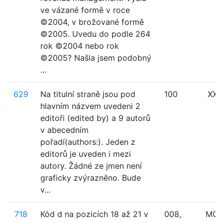
ve vázané formě v roce
©2004, v brožované formě
©2005. Uvedu do podle 264
rok ©2004 nebo rok
©2005? Našla jsem podobný
...
629
Na titulní straně jsou pod
100
XXX
hlavním názvem uvedeni 2
editoři (edited by) a 9 autorů
v abecedním
pořadí(authors:). Jeden z
editorů je uveden i mezi
autory. Žádné ze jmen není
graficky zvýrazněno. Bude
v...
718
Kód d na pozicích 18 až 21 v
008,
MO