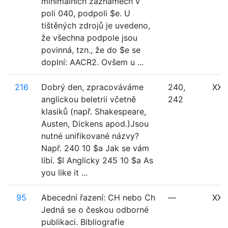
minimalních záznamech v
poli 040, podpoli $e. U
tištěných zdrojů je uvedeno,
že všechna podpole jsou
povinná, tzn., že do $e se
doplní: AACR2. Ovšem u ...
216
Dobrý den, zpracováváme
240,
XXX
anglickou beletrii včetně
242
klasiků (např. Shakespeare,
Austen, Dickens apod.)Jsou
nutné unifikované názvy?
Např. 240 10 $a Jak se vám
líbí. $l Anglicky 245 10 $a As
you like it ...
95
Abecední řazení: CH nebo Ch
—
XXX
Jedná se o českou odborné
publikaci. Bibliografie