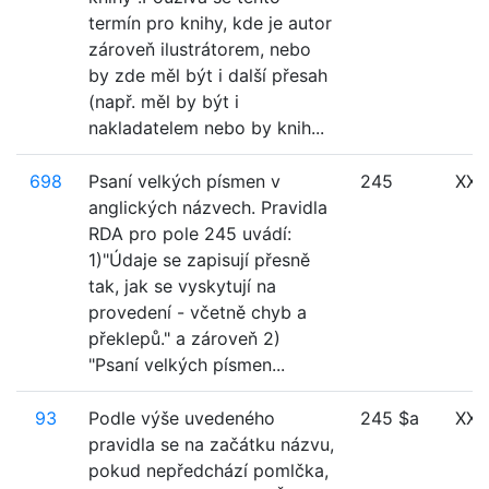
termín pro knihy, kde je autor
zároveň ilustrátorem, nebo
by zde měl být i další přesah
(např. měl by být i
nakladatelem nebo by knih...
698
Psaní velkých písmen v
245
XXX
anglických názvech. Pravidla
RDA pro pole 245 uvádí:
1)"Údaje se zapisují přesně
tak, jak se vyskytují na
provedení - včetně chyb a
překlepů." a zároveň 2)
"Psaní velkých písmen...
93
Podle výše uvedeného
245 $a
XXX
pravidla se na začátku názvu,
pokud nepředchází pomlčka,