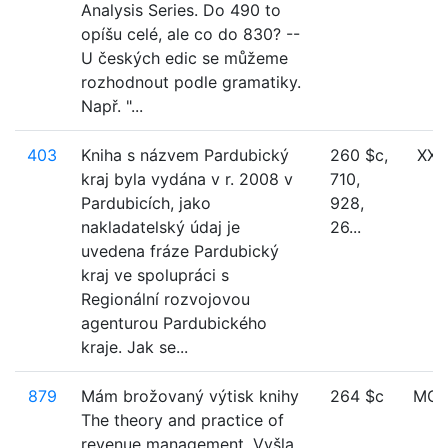
Analysis Series. Do 490 to
opíšu celé, ale co do 830? --
U českých edic se můžeme
rozhodnout podle gramatiky.
Např. "...
403
Kniha s názvem Pardubický
260 $c,
XXX
kraj byla vydána v r. 2008 v
710,
Pardubicích, jako
928,
nakladatelský údaj je
26...
uvedena fráze Pardubický
kraj ve spolupráci s
Regionální rozvojovou
agenturou Pardubického
kraje. Jak se...
879
Mám brožovaný výtisk knihy
264 $c
MO
The theory and practice of
revenue management. Vyšla