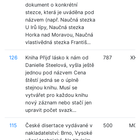
dokument o konkrétní
stezce, která je uváděna pod
názvem (např. Naučná stezka
U Irů lípy, Naučná stezka
Horka nad Moravou, Naučná
vlastivědná stezka Františ...
126
Kniha Přijď lásko k nám od
787
XXX
Danielle Steelová, vyšla ještě
jednou pod názvem Cena
štěstí jedná se o úplně
stejnou knihu. Musí se
vytvářet pro každou knihu
nový záznam nebo stačí jen
upravit počet svazk...
115
České disertace vydávané v
500
MO
nakladatelství: Brno, Vysoké