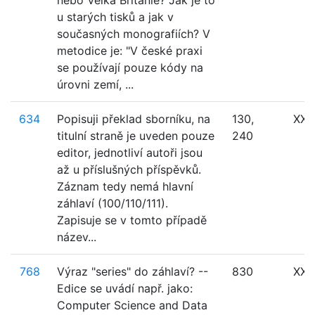
nebo Velká Británie? Jak je to
u starých tisků a jak v
současných monografiích? V
metodice je: "V české praxi
se používají pouze kódy na
úrovni zemí, ...
634
Popisuji překlad sborníku, na
130,
XXX
titulní straně je uveden pouze
240
editor, jednotliví autoři jsou
až u příslušných příspěvků.
Záznam tedy nemá hlavní
záhlaví (100/110/111).
Zapisuje se v tomto případě
název...
768
Výraz "series" do záhlaví? --
830
XXX
Edice se uvádí např. jako:
Computer Science and Data