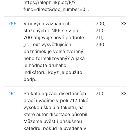
https://aleph.nkp.cz/F/?
func=direct&doc_number=0...
756
V nových záznamech
700,
XXX
stažených z NKP se v poli
710,
700 objevuje nové podpole
711,
„i". Text vysvětlujících
730
poznámek je volně tvořený
nebo formalizovaný? A jaká
je hodnota druhého
indikátoru, když je použito
podp...
191
Při katalogizaci disertačních
710
XXX
prací uvádíme v poli 712 také
vysokou školu a fakultu, na
které autor disertace působil.
Můžeme uvěst i příslušnou
katedru, pokud je uvedena v