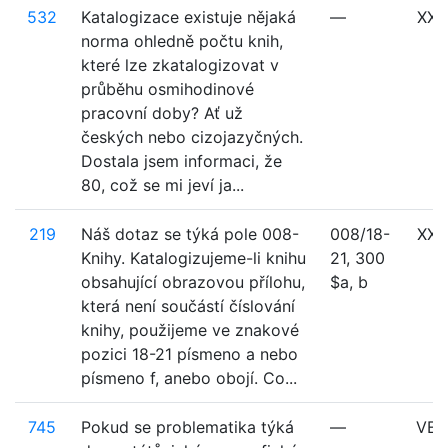
532
Katalogizace existuje nějaká
—
XXX
norma ohledně počtu knih,
které lze zkatalogizovat v
průběhu osmihodinové
pracovní doby? Ať už
českých nebo cizojazyčných.
Dostala jsem informaci, že
80, což se mi jeví ja...
219
Náš dotaz se týká pole 008-
008/18-
XXX
Knihy. Katalogizujeme-li knihu
21, 300
obsahující obrazovou přílohu,
$a, b
která není součástí číslování
knihy, použijeme ve znakové
pozici 18-21 písmeno a nebo
písmeno f, anebo obojí. Co...
745
Pokud se problematika týká
—
VE