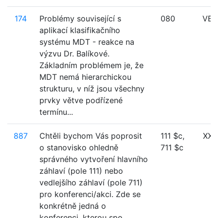
174
Problémy související s
080
VE
aplikací klasifikačního
systému MDT - reakce na
výzvu Dr. Balíkové.
Základním problémem je, že
MDT nemá hierarchickou
strukturu, v níž jsou všechny
prvky větve podřízené
termínu...
887
Chtěli bychom Vás poprosit
111 $c,
XXX
o stanovisko ohledně
711 $c
správného vytvoření hlavního
záhlaví (pole 111) nebo
vedlejšího záhlaví (pole 711)
pro konferenci/akci. Zde se
konkrétně jedná o
konferenci, kterou spo...