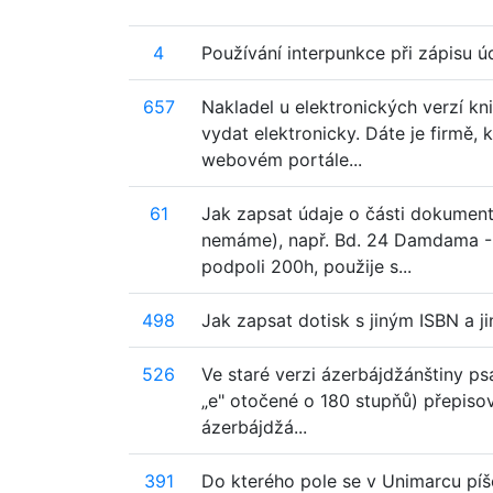
4
Používání interpunkce při zápisu
657
Nakladel u elektronických verzí kni
vydat elektronicky. Dáte je firmě, 
webovém portále...
61
Jak zapsat údaje o části dokumentu
nemáme), např. Bd. 24 Damdama - 
podpoli 200h, použije s...
498
Jak zapsat dotisk s jiným ISBN a j
526
Ve staré verzi ázerbájdžánštiny ps
„e" otočené o 180 stupňů) přepisov
ázerbájdžá...
391
Do kterého pole se v Unimarcu píše