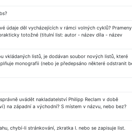
bs?
 údaje děl vycházejících v rámci volných cyklů? Prameny
rakticky totožné (titulní list: autor - název díla - název
u vkládaných listů, je dodávan soubor nových listů, které
 doplňuje monografii (nebo je předepsáno některé odstranit b
 správně uvádět nakladatelství Philipp Reclam v době
ví) na západní a východní? S místem v názvu, nebo bez?
u, chybí-li stránkování, zkratka l. nebo se zapisuje list.