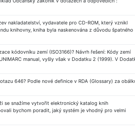
říklad Občanský zákoník v dotazech a odpovědích :
ev nakladatelství, vydavatele pro CD-ROM, který vznikl
fondu knihovny, kniha byla naskenována z důvodu špatného
lizace kódovníku zemí (ISO3166)? Návrh řešení: Kódy zemí
 UNIMARC manual, vyšly však v Dodatku 2 (1999). V Dodat
 dotazu 646? Podle nové definice v RDA (Glossary) za obálk
i se snažíme vytvořit elektronický katalog knih
ebovali bychom poradit, jaký systém je vhodný pro velmi