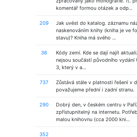
zpracovány jako monografie. 1\. p
komentář formou otázek a odp...
209
Jak uvést do katalog. záznamu náz
naskenováním knihy (kniha je ve 
stavu)? Kniha má svého ...
36
Kódy zemí. Kde se dají najít aktua
nejsou součástí původního vydání
3, který v a...
737
Zůstává stále v platnosti řešení v
považujeme přední i zadní stranu.
290
Dobrý den, v českém centru v Paříž
zpřístupnitelný na internetu. Potř
malou knihovnu (cca 2000 kni...
352