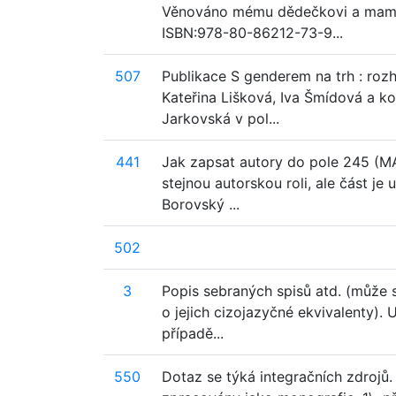
Věnováno mému dědečkovi a maminc
ISBN:978-80-86212-73-9...
507
Publikace S genderem na trh : rozh
Kateřina Lišková, Iva Šmídová a k
Jarkovská v pol...
441
Jak zapsat autory do pole 245 (MA
stejnou autorskou roli, ale část je
Borovský ...
502
3
Popis sebraných spisů atd. (může se
o jejich cizojazyčné ekvivalenty).
případě...
550
Dotaz se týká integračních zdrojů.