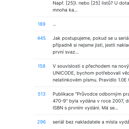
Např. [25]l. nebo [25] listů? U dot
mnoha ka...
189
...
445
Jak postupujeme, pokud se u seriál
případně si nejsme jisti, jestli nak
první svaz...
158
V souvislosti s přechodem na nový
UNICODE, bychom potřebovali vědě
nelatinkovém písmu. Pravidlo 1.0E to
513
Publikace "Průvodce odborným pra
470-9" byla vydána v roce 2007, 
ISBN s prvním vydání. Má se...
296
seriál bez nakladatele a místa vydání: