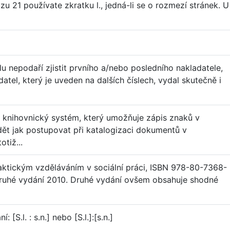
azu 21 používate zkratku l., jedná-li se o rozmezí stránek. U
u nepodaří zjistit prvního a/nebo posledního nakladatele,
ladatel, který je uveden na dalších číslech, vydal skutečně i
 knihovnický systém, který umožňuje zápis znaků v
t jak postupovat při katalogizaci dokumentů v
tiž...
ktickým vzděláváním v sociální práci, ISBN 978-80-7368-
druhé vydání 2010. Druhé vydání ovšem obsahuje shodné
 [S.l. : s.n.] nebo [S.l.]:[s.n.]