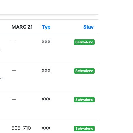
MARC 21
Typ
Stav
—
XXX
Schváleno
o
—
XXX
Schváleno
se
—
XXX
Schváleno
505, 710
XXX
Schváleno