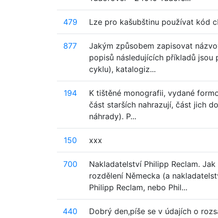
479
Lze pro kašubštinu používat kód c
877
Jakým způsobem zapisovat názvové
popisů následujících příkladů jsou p
cyklu), katalogiz...
194
K tištěné monografii, vydané formo
část starších nahrazují, část jich
náhrady). P...
150
xxx
700
Nakladatelství Philipp Reclam. Jak
rozdělení Německa (a nakladatelst
Philipp Reclam, nebo Phil...
440
Dobrý den,píše se v údajích o rozsah