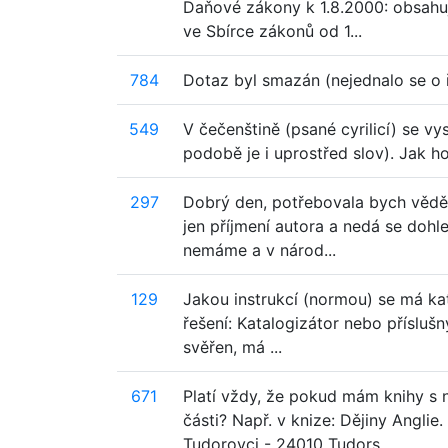
Daňové zákony k 1.8.2000: obsahuj
ve Sbírce zákonů od 1...
784
Dotaz byl smazán (nejednalo se o 
549
V čečenštině (psané cyrilicí) se vy
podobě je i uprostřed slov). Jak h
297
Dobrý den, potřebovala bych vědět
jen příjmení autora a nedá se dohle
nemáme a v národ...
129
Jakou instrukcí (normou) se má kat
řešení: Katalogizátor nebo přísluš
svěřen, má ...
671
Platí vždy, že pokud mám knihy s
části? Např. v knize: Dějiny Angli
Tudorovci - 24010 Tudors...