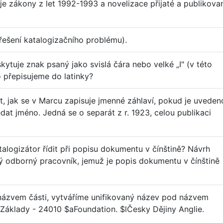
e zákony z let 1992-1993 a novelizace přijaté a publikova
řešení katalogizačního problému).
skytuje znak psaný jako svislá čára nebo velké „I" (v této
o přepisujeme do latinky?
, jak se v Marcu zapisuje jmenné záhlaví, pokud je uveden
dat jméno. Jedná se o separát z r. 1923, celou publikaci
alogizátor řídit při popisu dokumentu v čínštině? Návrh
ný odborný pracovník, jemuž je popis dokumentu v čínštině
 názvem části, vytváříme unifikovaný název pod názvem
e. Základy - 24010 $aFoundation. $lČesky Dějiny Anglie.