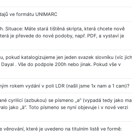
 údajů ve formátu UNIMARC
h. Situace: Máte stará tištěná skripta, která chcete nově
která je převede do nové podoby, např. PDF, a vystaví je
, pokud katalogizujeme jen jeden svazek slovníku (víc jic
Dayal . Vše do podpole 200h nebo jinak. Pokud vše v
iným rokem vydání v poli LDR (našli jsme 1x nam a 1 cam)?
ané cyrilicí (azbukou) se písmeno „ə" (vypadá tedy jako ma
alo jako „ä". Toto písmeno se nyní objevuje i v nové verzi
 věnování, které je uvedeno na titulním listě ve formě: