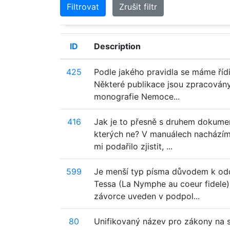
Filtrovat
Zrušit filtr
ID
Description
425
Podle jakého pravidla se máme řídi
Některé publikace jsou zpracovány 
monografie Nemoce...
416
Jak je to přesně s druhem dokume
kterých ne? V manuálech nacházím 
mi podařilo zjistit, ...
599
Je menší typ písma důvodem k odd
Tessa (La Nymphe au coeur fidele)
závorce uveden v podpol...
80
Unifikovaný název pro zákony na 