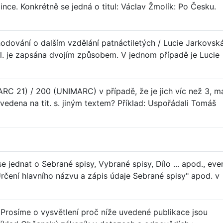
e. Konkrétně se jedná o titul: Václav Žmolík: Po Česku.
odování o dalším vzdělání patnáctiletých / Lucie Jarkovská
ol. je zapsána dvojím způsobem. V jednom případě je Lucie
RC 21) / 200 (UNIMARC) v případě, že je jich víc než 3, ma
 uvedena na tit. s. jiným textem? Příklad: Uspořádali Tomáš
 jednat o Sebrané spisy, Vybrané spisy, Dílo ... apod., even
 Určení hlavního názvu a zápis údaje Sebrané spisy" apod. v
 Prosíme o vysvětlení proč níže uvedené publikace jsou