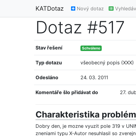
KATDotaz
Nový dotaz
Vyhledáv
Dotaz #517
Stav řešení
Schváleno
Typ dotazu
všeobecný popis (XXX)
Odesláno
24. 03. 2011
Komentáře šlo přidávat do
27. du
Charakteristika problé
Dobry den, je mozne vyuzit pole 319 v UNI
zneniami typu X-Autor nesuhlasil so zverejn