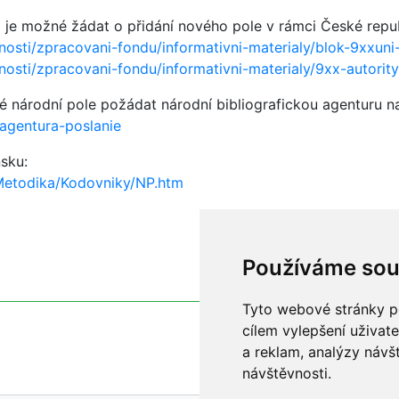
 je možné žádat o přidání nového pole v rámci České republ
osti/zpracovani-fondu/informativni-materialy/blok-9xxun
osti/zpracovani-fondu/informativni-materialy/9xx-autority
vé národní pole požádat národní bibliografickou agenturu n
-agentura-poslanie
sku:
Metodika/Kodovniky/NP.htm
Používáme sou
Tyto webové stránky po
cílem vylepšení uživat
a reklam, analýzy návš
návštěvnosti.