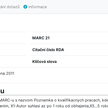
ání dotazů
Informace
MARC 21
Citační číslo RDA
Klíčová slova
bna 2011
mu
MARC-u s nazvom Poznamka o kvalifikacnych pracach, kde b
enim, X1-Autor suhlasi az po 1 roku od obhajenia,X5...5 rok