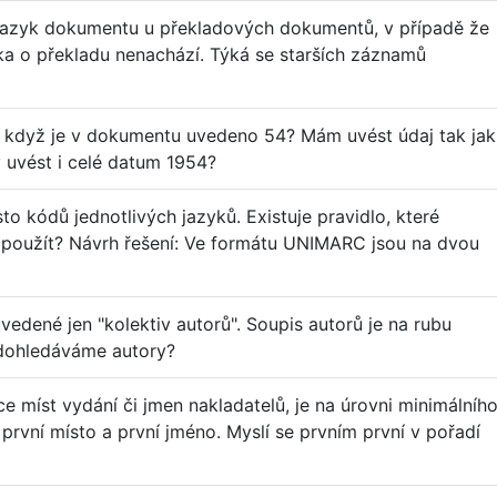
 jazyk dokumentu u překladových dokumentů, v případě že
nka o překladu nenachází. Týká se starších záznamů
, když je v dokumentu uvedeno 54? Mám uvést údaj tak jak
uvést i celé datum 1954?
sto kódů jednotlivých jazyků. Existuje pravidlo, které
 použít? Návrh řešení: Ve formátu UNIMARC jsou na dvou
vedené jen "kolektiv autorů". Soupis autorů je na rubu
nedohledáváme autory?
e míst vydání či jmen nakladatelů, je na úrovni minimálníh
rvní místo a první jméno. Myslí se prvním první v pořadí