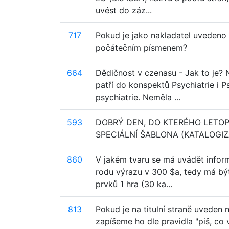
uvést do záz...
717
Pokud je jako nakladatel uvedeno 
počátečním písmenem?
664
Dědičnost v czenasu - Jak to je? 
patří do konspektů Psychiatrie i 
psychiatrie. Neměla ...
593
DOBRÝ DEN, DO KTERÉHO LETOPO
SPECIÁLNÍ ŠABLONA (KATALOGIZ
860
V jakém tvaru se má uvádět inform
rodu výrazu v 300 $a, tedy má být
prvků 1 hra (30 ka...
813
Pokud je na titulní straně uvede
zapíšeme ho dle pravidla "piš, co 