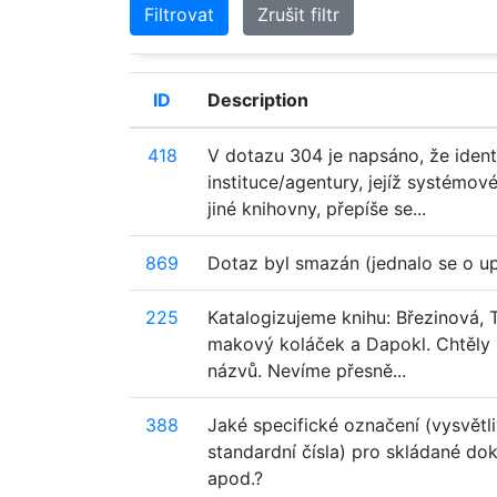
Filtrovat
Zrušit filtr
ID
Description
418
V dotazu 304 je napsáno, že identi
instituce/agentury, jejíž systémo
jiné knihovny, přepíše se...
869
Dotaz byl smazán (jednalo se o u
225
Katalogizujeme knihu: Březinová, 
makový koláček a Dapokl. Chtěly 
názvů. Nevíme přesně...
388
Jaké specifické označení (vysvětl
standardní čísla) pro skládané do
apod.?