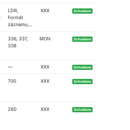
ž
LDR,
XXX
Schváleno
:
Formát
záznamu,...
336, 337,
MON
Schváleno
338
—
XXX
Schváleno
700
XXX
Schváleno
260
XXX
Schváleno