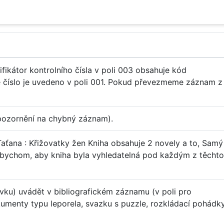
fikátor kontrolního čísla v poli 003 obsahuje kód
vé číslo je uvedeno v poli 001. Pokud převezmeme záznam z
pozornění na chybný záznam).
Taťana : Křižovatky žen Kniha obsahuje 2 novely a to, Samý
bychom, aby kniha byla vyhledatelná pod každým z těchto
ivku) uvádět v bibliografickém záznamu (v poli pro
kumenty typu leporela, svazku s puzzle, rozkládací pohádk