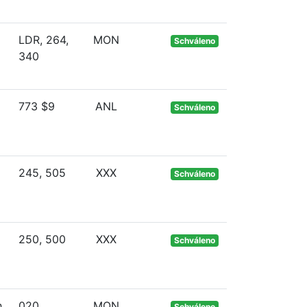
LDR, 264,
MON
Schváleno
340
773 $9
ANL
Schváleno
245, 505
XXX
Schváleno
250, 500
XXX
Schváleno
h
020
MON
Schváleno