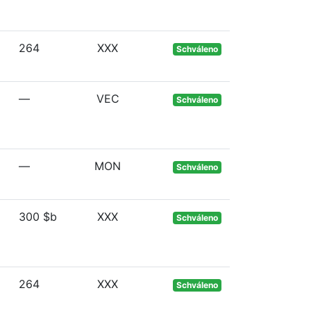
264
XXX
Schváleno
—
VEC
Schváleno
—
MON
Schváleno
300 $b
XXX
Schváleno
264
XXX
Schváleno