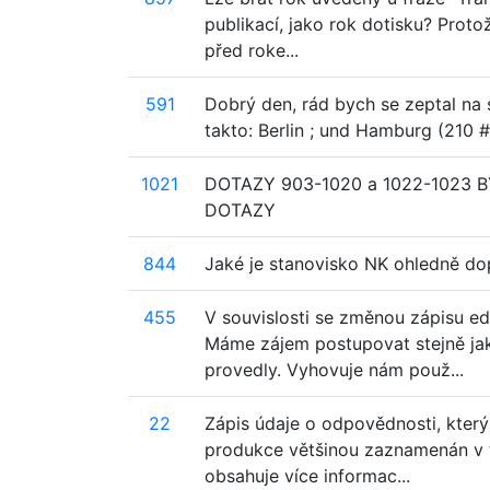
publikací, jako rok dotisku? Proto
před roke...
591
Dobrý den, rád bych se zeptal na
takto: Berlin ; und Hamburg (210
1021
DOTAZY 903-1020 a 1022-1023 
DOTAZY
844
Jaké je stanovisko NK ohledně do
455
V souvislosti se změnou zápisu e
Máme zájem postupovat stejně jako
provedly. Vyhovuje nám použ...
22
Zápis údaje o odpovědnosti, který 
produkce většinou zaznamenán v ti
obsahuje více informac...