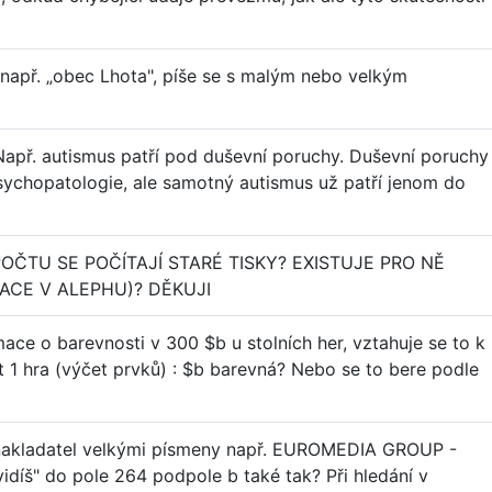
např. „obec Lhota", píše se s malým nebo velkým
Např. autismus patří pod duševní poruchy. Duševní poruchy
Psychopatologie, ale samotný autismus už patří jenom do
ČTU SE POČÍTAJÍ STARÉ TISKY? EXISTUJE PRO NĚ
ACE V ALEPHU)? DĚKUJI
ace o barevnosti v 300 $b u stolních her, vztahuje se to k
 1 hra (výčet prvků) : $b barevná? Nebo se to bere podle
n nakladatel velkými písmeny např. EUROMEDIA GROUP -
vidíš" do pole 264 podpole b také tak? Při hledání v