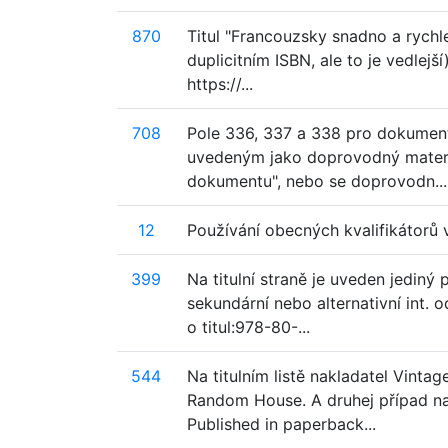
870
Titul "Francouzsky snadno a rychl
duplicitním ISBN, ale to je vedlej
https://...
708
Pole 336, 337 a 338 pro dokument
uvedeným jako doprovodný materiá
dokumentu", nebo se doprovodn...
12
Používání obecných kvalifikátorů 
399
Na titulní straně je uveden jediný 
sekundární nebo alternativní int.
o titul:978-80-...
544
Na titulním listě nakladatel Vinta
Random House. A druhej případ na ti
Published in paperback...