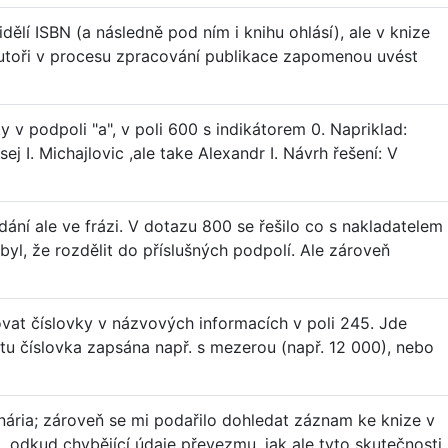
řidělí ISBN (a následně pod ním i knihu ohlásí), ale v knize
autoři v procesu zpracování publikace zapomenou uvést
 v podpoli "a", v poli 600 s indikátorem 0. Napriklad:
j I. Michajlovic ,ale take Alexandr I. Návrh řešení: V
ání ale ve frázi. V dotazu 800 se řešilo co s nakladatelem
byl, že rozdělit do příslušných podpolí. Ale zároveň
ovat číslovky v názvových informacích v poli 245. Jde
tu číslovka zapsána např. s mezerou (např. 12 000), nebo
iminária; zároveň se mi podařilo dohledat záznam ke knize v
, odkud chybějící údaje převezmu, jak ale tyto skutečnosti