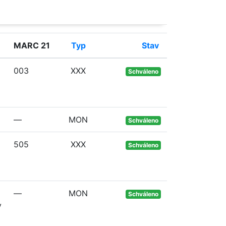
MARC 21
Typ
Stav
003
XXX
Schváleno
—
MON
Schváleno
505
XXX
Schváleno
—
MON
Schváleno
y