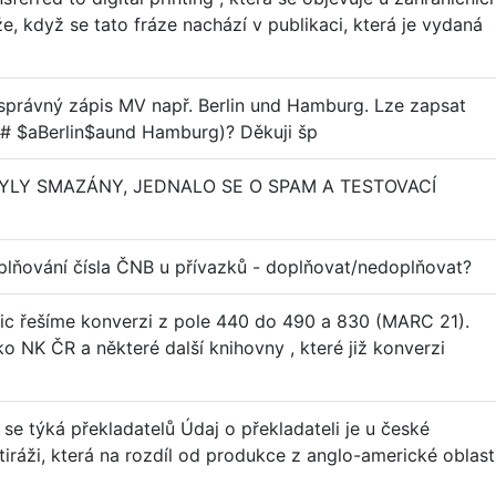
že, když se tato fráze nachází v publikaci, která je vydaná
 správný zápis MV např. Berlin und Hamburg. Lze zapsat
 ## $aBerlin$aund Hamburg)? Děkuji šp
BYLY SMAZÁNY, JEDNALO SE O SPAM A TESTOVACÍ
plňování čísla ČNB u přívazků - doplňovat/nedoplňovat?
dic řešíme konverzi z pole 440 do 490 a 830 (MARC 21).
 NK ČR a některé další knihovny , které již konverzi
se týká překladatelů Údaj o překladateli je u české
ráži, která na rozdíl od produkce z anglo-americké oblast