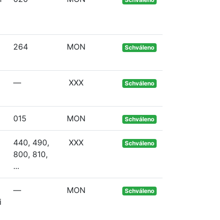
264
MON
Schváleno
—
XXX
Schváleno
015
MON
Schváleno
440, 490,
XXX
Schváleno
800, 810,
...
—
MON
Schváleno
i