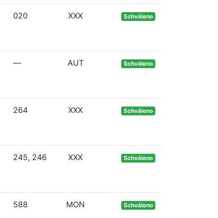
020
XXX
Schváleno
—
AUT
Schváleno
264
XXX
Schváleno
245, 246
XXX
Schváleno
588
MON
Schváleno