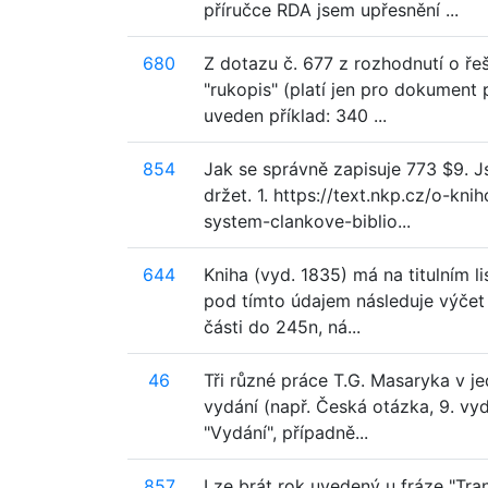
příručce RDA jsem upřesnění ...
680
Z dotazu č. 677 z rozhodnutí o řeš
"rukopis" (platí jen pro dokument
uveden příklad: 340 ...
854
Jak se správně zapisuje 773 $9. J
držet. 1. https://text.nkp.cz/o-k
system-clankove-biblio...
644
Kniha (vyd. 1835) má na titulním li
pod tímto údajem následuje výčet
části do 245n, ná...
46
Tři různé práce T.G. Masaryka v je
vydání (např. Česká otázka, 9. vyd.,
"Vydání", případně...
857
Lze brát rok uvedený u fráze "Trans