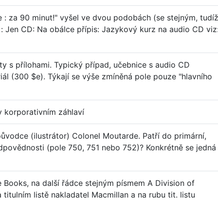
e : za 90 minut!" vyšel ve dvou podobách (se stejným, tudí
ší): Jen CD: Na obálce přípis: Jazykový kurz na audio CD viz
y s přílohami. Typický případ, učebnice s audio CD
l (300 $e). Týkají se výše zmíněná pole pouze "hlavního
v korporativním záhlaví
původce (ilustrátor) Colonel Moutarde. Patří do primární,
 odpovědnosti (pole 750, 751 nebo 752)? Konkrétně se jedná
ge Books, na další řádce stejným písmem A Division of
tulním listě nakladatel Macmillan a na rubu tit. listu