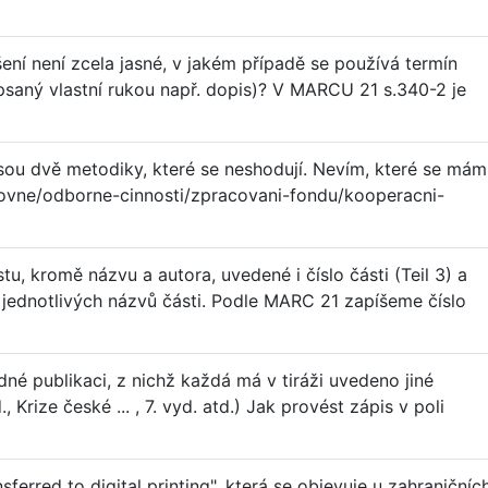
ení není zcela jasné, v jakém případě se používá termín
 psaný vlastní rukou např. dopis)? V MARCU 21 s.340-2 je
sou dvě metodiky, které se neshodují. Nevím, které se mám
nihovne/odborne-cinnosti/zpracovani-fondu/kooperacni-
stu, kromě názvu a autora, uvedené i číslo části (Teil 3) a
 jednotlivých názvů části. Podle MARC 21 zapíšeme číslo
dné publikaci, z nichž každá má v tiráži uvedeno jiné
 Krize české ... , 7. vyd. atd.) Jak provést zápis v poli
ferred to digital printing", která se objevuje u zahraničníc