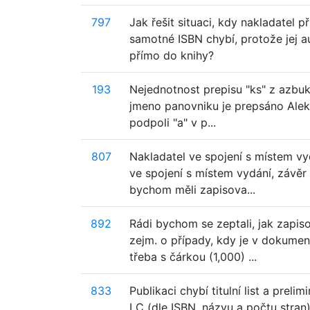
797
Jak řešit situaci, kdy nakladatel p
samotné ISBN chybí, protože jej 
přímo do knihy?
193
Nejednotnost prepisu "ks" z azbuky
jmeno panovniku je prepsáno Alekse
podpoli "a" v p...
807
Nakladatel ve spojení s místem vyd
ve spojení s místem vydání, závěr 
bychom měli zapisova...
892
Rádi bychom se zeptali, jak zapis
zejm. o případy, kdy je v dokumen
třeba s čárkou (1,000) ...
833
Publikaci chybí titulní list a prel
LC (dle ISBN, názvu a počtu stran)