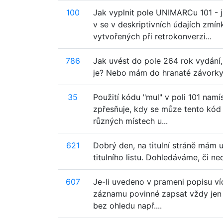
100
Jak vyplnit pole UNIMARCu 101 -
v se v deskriptivních údajích zmí
vytvořených při retrokonverzi...
786
Jak uvést do pole 264 rok vydání
je? Nebo mám do hranaté závorky 
35
Použití kódu "mul" v poli 101 namí
zpřesňuje, kdy se můze tento kód
různých místech u...
621
Dobrý den, na titulní stráně mám u
titulního listu. Dohledáváme, či 
607
Je-li uvedeno v prameni popisu víc
záznamu povinné zapsat vždy jen p
bez ohledu např....