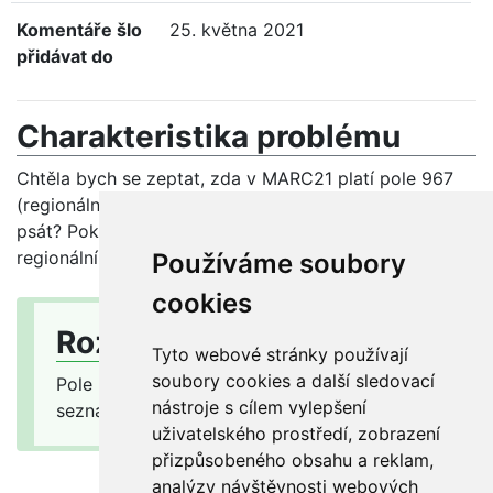
Komentáře šlo
25. května 2021
přidávat do
Charakteristika problému
Chtěla bych se zeptat, zda v MARC21 platí pole 967
(regionální třídění)a v případě, že ano - co do něho
psát? Pokud neplatí, které pole mohu používat pro
regionální třídění v MARC21?
Používáme soubory
cookies
Rozhodnutí o řešení
Tyto webové stránky používají
soubory cookies a další sledovací
Pole 967 (regionální třídění) je uvedeno v
nástroje s cílem vylepšení
seznamu interních polí bloku 9XX/MARC 21.
uživatelského prostředí, zobrazení
přizpůsobeného obsahu a reklam,
analýzy návštěvnosti webových