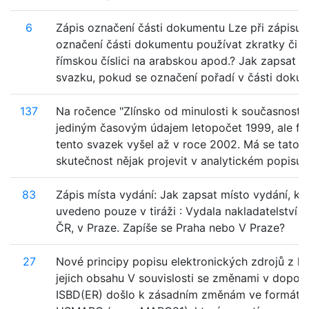
6
Zápis označení části dokumentu Lze při zápisu
označení části dokumentu používat zkratky či z
římskou číslici na arabskou apod.? Jak zapsat p
svazku, pokud se označení pořadí v části dokum
137
Na ročence "Zlínsko od minulosti k současnosti"
jediným časovým údajem letopočet 1999, ale fy
tento svazek vyšel až v roce 2002. Má se tato
skutečnost nějak projevit v analytickém popisu t
83
Zápis místa vydání: Jak zapsat místo vydání, kd
uvedeno pouze v tiráži : Vydala nakladatelství
ČR, v Praze. Zapíše se Praha nebo V Praze?
27
Nové principy popisu elektronických zdrojů z hl
jejich obsahu V souvislosti se změnami v dopor
ISBD(ER) došlo k zásadním změnám ve formátu