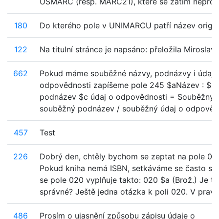
USMARC (resp. MARC21), které se zatím nepromít
180
Do kterého pole v UNIMARCU patří název origin
122
Na titulní stránce je napsáno: přeložila Miroslav 
662
Pokud máme souběžné názvy, podnázvy i údaje
odpovědnosti zapíšeme pole 245 $aNázev : $b
podnázev $c údaj o odpovědnosti = Souběžný n
souběžný podnázev / souběžný údaj o odpověd
457
Test
226
Dobrý den, chtěly bychom se zeptat na pole 02
Pokud kniha nemá ISBN, setkáváme se často s t
se pole 020 vyplňuje takto: 020 $a (Brož.) Je to
správné? Ještě jedna otázka k poli 020. V pravid
486
Prosím o ujasnění způsobu zápisu údaje o