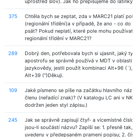
uprostřed slov). Jak ho přepisujeme do latinky?
375
Chtěla bych se zeptat, zda v MARC21 platí pole
(regionální třídění)a v případě, že ano - co do n
psát? Pokud neplatí, které pole mohu používat 
regionální třídění v MARC21?
289
Dobrý den, potřebovala bych si ujasnit, jaký typ
apostrofu se správně používá v MDT v oblasti
jazykovědy, jestli použít kombinaci Alt+96 (`), 
Alt+39 (")Děkuji.
109
Jaké písmeno se píše na začátku hlavního názv
členu (neřadící znak)? (V katalogu LC ani v NKC
dodržen jeden styl zápisu.)
245
Jak se správně zapisují čtyř- a vícemístné číslov
jsou-li součástí názvu? Zapíší se: 1. přesně tak, j
uvedeny v předepsaném prameni popisu; 2. číse