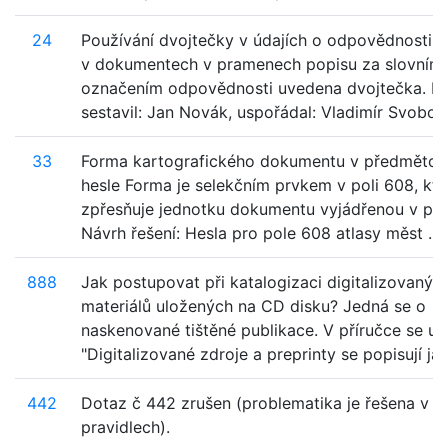
24
Používání dvojtečky v údajích o odpovědnosti Č
v dokumentech v pramenech popisu za slovním
označením odpovědnosti uvedena dvojtečka. Na
sestavil: Jan Novák, uspořádal: Vladimír Svoboda,
33
Forma kartografického dokumentu v předměto
hesle Forma je selekčním prvkem v poli 608, kte
zpřesňuje jednotku dokumentu vyjádřenou v pol
Návrh řešení: Hesla pro pole 608 atlasy měst ...
888
Jak postupovat při katalogizaci digitalizovanýc
materiálů uložených na CD disku? Jedná se o
naskenované tištěné publikace. V příručce se uvá
"Digitalizované zdroje a preprinty se popisují jak
442
Dotaz č 442 zrušen (problematika je řešena v
pravidlech).