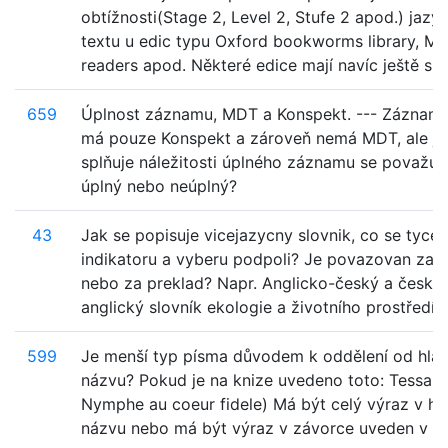
obtížnosti(Stage 2, Level 2, Stufe 2 apod.) jaz
textu u edic typu Oxford bookworms library, Ma
readers apod. Některé edice mají navíc ještě sub
659
Úplnost záznamu, MDT a Konspekt. --- Záznam,
má pouze Konspekt a zároveň nemá MDT, ale ji
splňuje náležitosti úplného záznamu se považuj
úplný nebo neúplný?
43
Jak se popisuje vicejazycny slovnik, co se tyce
indikatoru a vyberu podpoli? Je povazovan za o
nebo za preklad? Napr. Anglicko-český a česko
anglický slovník ekologie a životního prostředí =
599
Je menší typ písma důvodem k oddělení od hla
názvu? Pokud je na knize uvedeno toto: Tessa (
Nymphe au coeur fidele) Má být celý výraz v hl
názvu nebo má být výraz v závorce uveden v po