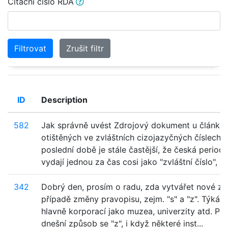
Citační číslo RDA
Filtrovat
Zrušit filtr
ID
Description
582
Jak správně uvést Zdrojový dokument u článků
otištěných ve zvláštních cizojazyčných číslech?
poslední době je stále častější, že česká periodi
vydají jednou za čas cosi jako "zvláštní číslo", kte
342
Dobrý den, prosím o radu, zda vytvářet nové zá
případě změny pravopisu, zejm. "s" a "z". Týká s
hlavně korporací jako muzea, univerzity atd. Pou
dnešní způsob se "z", i když některé inst...