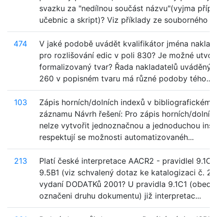
svazku za "nedílnou součást názvu"(vyjma příp
učebnic a skript)? Viz příklady ze souborného ...
474
V jaké podobě uvádět kvalifikátor jména naklad
pro rozlišování edic v poli 830? Je možné utvoři
formalizovaný tvar? Řada nakladatelů uváděných
260 v popisném tvaru má různé podoby tého...
103
Zápis horních/dolních indexů v bibliografickém
záznamu Návrh řešení: Pro zápis horních/dolníc
nelze vytvořit jednoznačnou a jednoduchou instr
respektují se možnosti automatizovanéh...
213
Platí české interpretace AACR2 - pravidlel 9.1C1,
9.5B1 (viz schvalený dotaz ke katalogizaci č. 26
vydaní DODATKů 2001? U pravidla 9.1C1 (obecn
označeni druhu dokumentu) již interpretac...