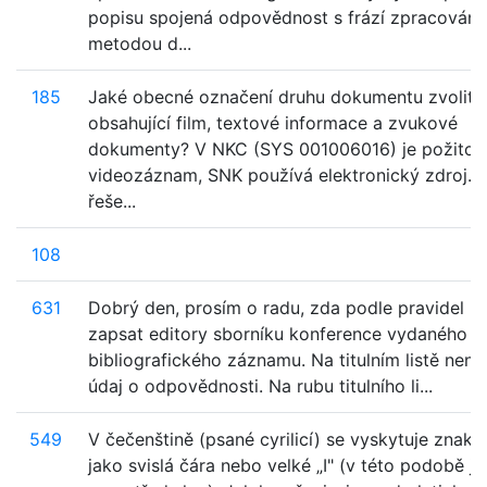
popisu spojená odpovědnost s frází zpracován
metodou d...
185
Jaké obecné označení druhu dokumentu zvolit 
obsahující film, textové informace a zvukové
dokumenty? V NKC (SYS 001006016) je požito
videozáznam, SNK používá elektronický zdroj. 
řeše...
108
631
Dobrý den, prosím o radu, zda podle pravidel 
zapsat editory sborníku konference vydaného v 
bibliografického záznamu. Na titulním listě není
údaj o odpovědnosti. Na rubu titulního li...
549
V čečenštině (psané cyrilicí) se vyskytuje znak 
jako svislá čára nebo velké „I" (v této podobě je 