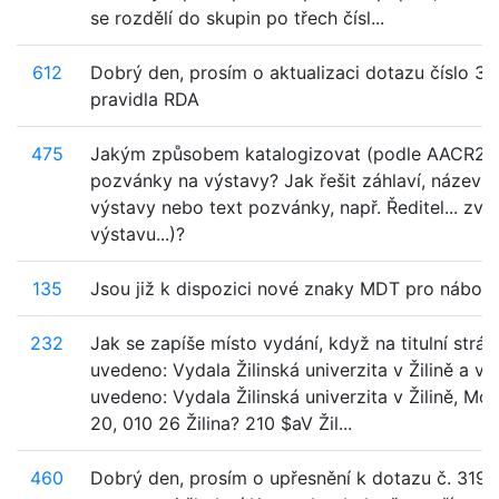
se rozdělí do skupin po třech čísl...
612
Dobrý den, prosím o aktualizaci dotazu číslo 30
pravidla RDA
475
Jakým způsobem katalogizovat (podle AACR2)
pozvánky na výstavy? Jak řešit záhlaví, název 
výstavy nebo text pozvánky, např. Ředitel... zve
výstavu...)?
135
Jsou již k dispozici nové znaky MDT pro nábože
232
Jak se zapíše místo vydání, když na titulní strán
uvedeno: Vydala Žilinská univerzita v Žilině a v ti
uvedeno: Vydala Žilinská univerzita v Žilině, M
20, 010 26 Žilina? 210 $aV Žil...
460
Dobrý den, prosím o upřesnění k dotazu č. 319.