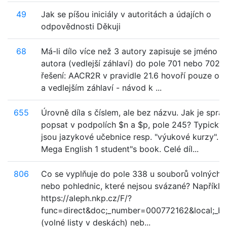
49
Jak se píšou iniciály v autoritách a údajích o
odpovědnosti Děkuji
68
Má-li dílo více než 3 autory zapisuje se jméno p
autora (vedlejší záhlaví) do pole 701 nebo 702?
řešení: AACR2R v pravidle 21.6 hovoří pouze o 
a vedlejším záhlaví - návod k ...
655
Úrovně díla s číslem, ale bez názvu. Jak je sprá
popsat v podpolích $n a $p, pole 245? Typický 
jsou jazykové učebnice resp. "výukové kurzy". Př
Mega English 1 student"s book. Celé díl...
806
Co se vyplňuje do pole 338 u souborů volných l
nebo pohlednic, které nejsou svázané? Napříkla
https://aleph.nkp.cz/F/?
func=direct&doc;_number=000772162&local;_b
(volné listy v deskách) neb...