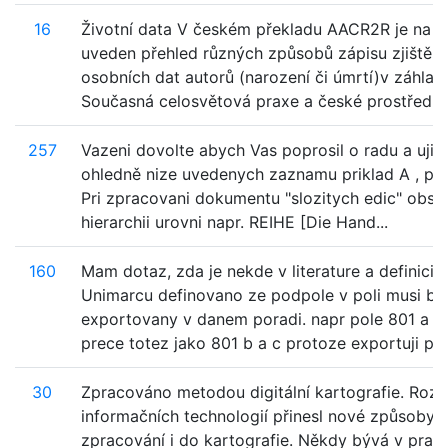
16
Životní data V českém překladu AACR2R je na st
uveden přehled různých způsobů zápisu zjištěn
osobních dat autorů (narození či úmrtí)v záhlaví
Současná celosvětová praxe a české prostředí v.
257
Vazeni dovolte abych Vas poprosil o radu a ujist
ohledně nize uvedenych zaznamu priklad A , pri
Pri zpracovani dokumentu "slozitych edic" obsah
hierarchii urovni napr. REIHE [Die Hand...
160
Mam dotaz, zda je nekde v literature a definici
Unimarcu definovano ze podpole v poli musi by
exportovany v danem poradi. napr pole 801 a b 
prece totez jako 801 b a c protoze exportuji pole
30
Zpracováno metodou digitální kartografie. Rozv
informačních technologií přinesl nové způsoby
zpracování i do kartografie. Někdy bývá v pram