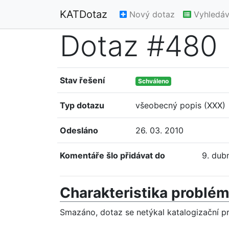
KATDotaz
Nový dotaz
Vyhledáv
Dotaz #480
Stav řešení
Schváleno
Typ dotazu
všeobecný popis (XXX)
Odesláno
26. 03. 2010
Komentáře šlo přidávat do
9. dub
Charakteristika problé
Smazáno, dotaz se netýkal katalogizační p