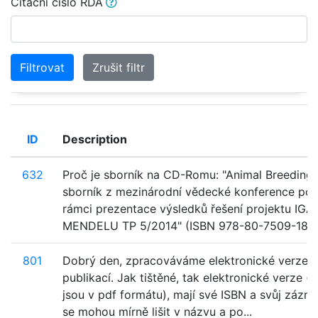
Citační číslo RDA
Filtrovat
Zrušit filtr
ID
Description
632
Proč je sborník na CD-Romu: "Animal Breeding 
sborník z mezinárodní vědecké konference po
rámci prezentace výsledků řešení projektu IGA
MENDELU TP 5/2014" (ISBN 978-80-7509-180-2
801
Dobrý den, zpracováváme elektronické verze t
publikací. Jak tištěné, tak elektronické verze (e
jsou v pdf formátu), mají své ISBN a svůj zázn
se mohou mírně lišit v názvu a po...