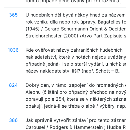
tomto případě generovány při zobrazeni a j...
365
U hudebních děl bývá někdy hned za názvem 
rok vzniku díla nebo rok úpravy. Bagatelles for
(1945) / Gerard Schurmannn Orient & Occident :
Streichorchester (2000) /Arvo Part Zapisuje se.
1036
Kde ověřovat názvy zahraničních hudebních
nakladatelství, které v notách nejsou uváděny 
případně jedná-li se o starší vydání, u nichž se
název nakladatelství liší? (např. Schott – B...
824
Dobrý den, v rámci zapojení do hromadných o
Alephu (čištění pro případný přechod na nový 
opravuji pole 254, která se v některých zázna
opakují, jedná-li se třeba o albě / výběry, nap...
386
Jak správně vytvořit záhlaví pro tento záznam l
Carousel / Rodgers & Hammerstein ; Hudba Ric