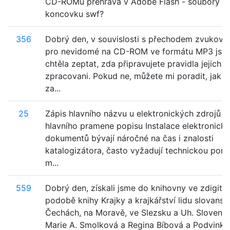
CD-ROMu přehrává v Adobe Flash - soubory ma
koncovku swf?
356
Dobrý den, v souvislosti s přechodem zvukový
pro nevidomé na CD-ROM ve formátu MP3 jse
chtěla zeptat, zda připravujete pravidla jejich
zpracovani. Pokud ne, můžete mi poradit, jak 
za...
25
Zápis hlavního názvu u elektronických zdrojů -
hlavního pramene popisu Instalace elektronick
dokumentů bývají náročné na čas i znalosti
katalogizátora, často vyžadují technickou pom
m...
559
Dobrý den, získali jsme do knihovny ve zdigita
podobě knihy Krajky a krajkářství lidu slovans
Čechách, na Moravě, ve Slezsku a Uh. Slovensk
Marie A. Smolková a Regina Bíbová a Podvink..