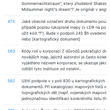
Sommernachtstraum", který zhudebnil Shakesp
Midsummer night"s dream"? Je originál v angličti
473
Jaké obecné označení druhu dokumentu použít
případě popisu rukopisné mapy (v LDR na pozic
užit kód "f"). Bude v podpoli 245 $h uvedeno [
nebo [kartografický dokument]
563
Kódy rolí u korporací Z důvodů pokračující digi
novějších map, jejichž autorství je často kolekti
vyjádřeno názvem korporace, se ukazuje jako 
odlišit tyto instituce od ostatní...
562
Užití podpole v v poli 830 u kartografických
dokumentů. Při katalogizaci mapových listů ve
topografických děl (např. vojenských mapování
jednoznačnou identifikaci konkrétního listu třeba