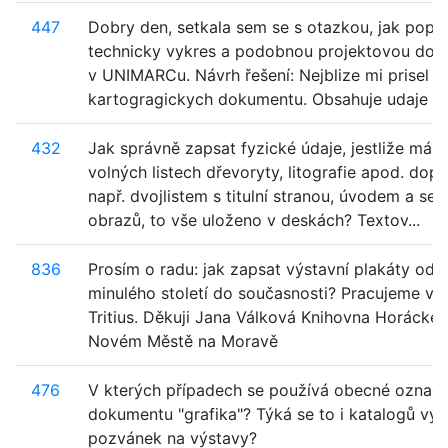
447
Dobry den, setkala sem se s otazkou, jak pops
technicky vykres a podobnou projektovou dok
v UNIMARCu. Návrh řešení: Nejblize mi prisel p
kartogragickych dokumentu. Obsahuje udaje ...
432
Jak správně zapsat fyzické údaje, jestliže mám
volných listech dřevoryty, litografie apod. dop
např. dvojlistem s titulní stranou, úvodem a s
obrazů, to vše uloženo v deskách? Textov...
836
Prosím o radu: jak zapsat výstavní plakáty od 6
minulého století do současnosti? Pracujeme v
Tritius. Děkuji Jana Válková Knihovna Horácké g
Novém Městě na Moravě
476
V kterých případech se používá obecné označe
dokumentu "grafika"? Týká se to i katalogů výs
pozvánek na výstavy?