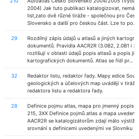
210
Autoatlas Česko Slovensko 2004/2005 (Vydal 
2004) Jak tuto publikaci katalogizovat, nemá-li 
list,zato dvě různé tiráže - společnou pro Česk
Slovensko a další pro českou část. Lze to po...
29
Rozdílný zápis údajů u atlasů a jiných kartogra
dokumentů. Pravidla AACR2R (3.0B2, 2.0B1 i 3.
rozlišují v oblasti údajů popis atlasů a popis jin
kartografických dokumentů. Atlas se řídí pr...
32
Redaktor listu, redaktor řady. Mapy edice Soub
geologických a účelových map uvádějí v tiráži
redaktora listu a redaktora řady.
28
Definice pojmu atlas, mapa pro jmenný popis p
215, 3XX Definice pojmů atlas a mapa uvedené
AACR2R se katalogizátorům zdají málo výstižn
srovnání s definicemi uvedenými ve Slovníku kar