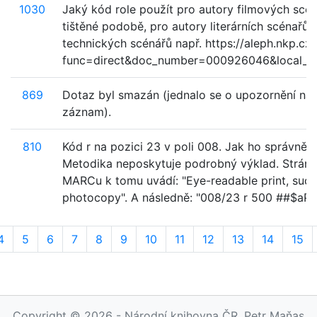
1030
Jaký kód role použít pro autory filmových scén
tištěné podobě, pro autory literárních scénařů 
technických scénářů např. https://aleph.nkp.cz/
func=direct&doc_number=000926046&local_ba
869
Dotaz byl smazán (jednalo se o upozornění na
záznam).
810
Kód r na pozici 23 v poli 008. Jak ho správně 
Metodika neposkytuje podrobný výklad. Strán
MARCu k tomu uvádí: "Eye-readable print, such
photocopy". A následně: "008/23 r 500 ##$aPho
4
5
6
7
8
9
10
11
12
13
14
15
Copyright © 2026 - Národní knihovna ČR, Petr Maňas