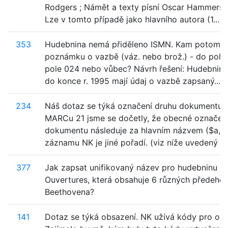
Rodgers ; Námět a texty písní Oscar Hammerstei
Lze v tomto případě jako hlavního autora (1...
353
Hudebnina nemá přiděleno ISMN. Kam potom p
poznámku o vazbě (váz. nebo brož.) - do pole
pole 024 nebo vůbec? Návrh řešení: Hudebnin
do konce r. 1995 mají údaj o vazbě zapsaný...
234
Náš dotaz se týká označení druhu dokumentu.
MARCu 21 jsme se dočetly, že obecné označen
dokumentu následuje za hlavním názvem ($a, $n
záznamu NK je jiné pořadí. (viz níže uvedený pří
377
Jak zapsat unifikovaný název pro hudebninu s
Ouvertures, která obsahuje 6 různých předeher
Beethovena?
141
Dotaz se týká obsazení. NK užívá kódy pro obs