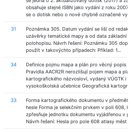
se jedná o 2. aktualizovaný dotisk (2017) a zá
obsahuje stejné ISBN jako vydání z roku 2007?
se o dotisk nebo o nové chybně označené vy...
31
Poznámka 305. Datum vydání se liší od redakč
uzávěrky tematické mapy a od data základní 
polohopisu. Návrh řešení: Poznámku 305 dopo
použít v takovýchto případech: Příklad: 1...
34
Definice pojmu mapa a plán pro věcný popis -
Pravidla AACR2R nerozlišují pojem mapa a plán
kartografického názvosloví, vydaný VÚGTK i
vysokoškolská učebnice Geografická kartografi
33
Forma kartografického dokumentu v předmět
hesle Forma je selekčním prvkem v poli 608, kt
zpřesňuje jednotku dokumentu vyjádřenou v po
Návrh řešení: Hesla pro pole 608 atlasy měst ...