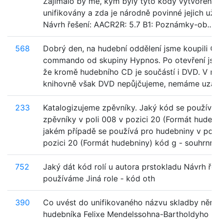
Zajímalo by mě, kým byly tyto kódy vytvořeny 
unifikovány a zda je národně povinné jejich užív
Návrh řešení: AACR2R: 5.7 B1: Poznámky-ob...
568
Dobrý den, na hudební oddělení jsme koupili C
commando od skupiny Hypnos. Po otevření jsme 
že kromě hudebního CD je součástí i DVD. V na
knihovně však DVD nepůjčujeme, nemáme uzav.
233
Katalogizujeme zpěvníky. Jaký kód se používá
zpěvníky v poli 008 v pozici 20 (Formát hudebn
jakém případě se používá pro hudebniny v poli
pozici 20 (Formát hudebniny) kód g - souhrnn..
752
Jaký dát kód rolí u autora prstokladu Návrh řeš
používáme Jiná role - kód oth
390
Co uvést do unifikovaného názvu skladby něm
hudebníka Felixe Mendelssohna-Bartholdyho "E