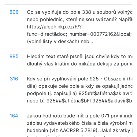
806
Co se vyplňuje do pole 338 u souborů volných l
nebo pohlednic, které nejsou svázané? Napříkl
https://aleph.nkp.cz/F/?
func=direct&doc;_number=000772162&local;_
(volné listy v deskách) neb...
885
Hledám text staré písně: jsou chvíle kdy to mó
dlouhý vlas krátím do mikáda dekuju za pom
316
Kdy se při vyplňování pole 925 - Obsazení (hu
díla) opakuje cele pole a kdy se opakují jednotl
podpole tj. zapisuji a) 925##$aflétna$aklavír$
nebo b) 925##$aflétna$bFl 925##$aklavír$bPf.
164
Jakou hodnotu bude mít u pole 071 první indiká
zápisu vydavatelského čísla a čísla výrobní mat
hudebnin (viz AACR2R 5.7B19). Jaké zkratky js