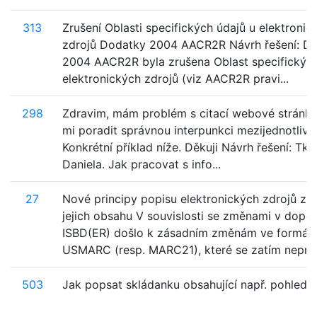
313
Zrušení Oblasti specifických údajů u elektronic
zdrojů Dodatky 2004 AACR2R Návrh řešení: D
2004 AACR2R byla zrušena Oblast specifických
elektronických zdrojů (viz AACR2R pravi...
298
Zdravim, mám problém s citací webové stránky
mi poradit správnou interpunkci mezijednotlivý
Konkrétní příklad níže. Děkuji Návrh řešení: Tka
Daniela. Jak pracovat s info...
27
Nové principy popisu elektronických zdrojů z h
jejich obsahu V souvislosti se změnami v dopo
ISBD(ER) došlo k zásadním změnám ve formát
USMARC (resp. MARC21), které se zatím nepromí
503
Jak popsat skládanku obsahující např. pohledn