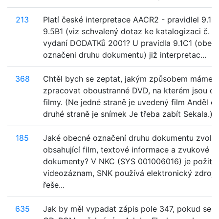
213
Platí české interpretace AACR2 - pravidlel 9.1C1
9.5B1 (viz schvalený dotaz ke katalogizaci č. 2
vydaní DODATKů 2001? U pravidla 9.1C1 (obec
označeni druhu dokumentu) již interpretac...
368
Chtěl bych se zeptat, jakým způsobem máme
zpracovat oboustranné DVD, na kterém jsou dv
filmy. (Ne jedné straně je uvedený film Anděl ex
druhé straně je snímek Je třeba zabít Sekala.)
185
Jaké obecné označení druhu dokumentu zvolit
obsahující film, textové informace a zvukové
dokumenty? V NKC (SYS 001006016) je požito
videozáznam, SNK používá elektronický zdroj.
řeše...
635
Jak by měl vypadat zápis pole 347, pokud se 