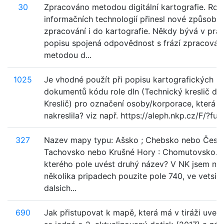
30
Zpracováno metodou digitální kartografie. Roz
informačních technologií přinesl nové způsoby
zpracování i do kartografie. Někdy bývá v pra
popisu spojená odpovědnost s frází zpracován
metodou d...
1025
Je vhodné použít při popisu kartografických
dokumentů kódu role dln (Technický kreslič dří
Kreslič) pro označení osoby/korporace, která 
nakreslila? viz např. https://aleph.nkp.cz/F/?fun
327
Nazev mapy typu: Ašsko ; Chebsko nebo Český 
Tachovsko nebo Krušné Hory : Chomutovsko. 
kterého pole uvést druhý název? V NK jsem naš
několika pripadech pouzite pole 740, ve vetsin
dalsich...
690
Jak přistupovat k mapě, která má v tiráži uved