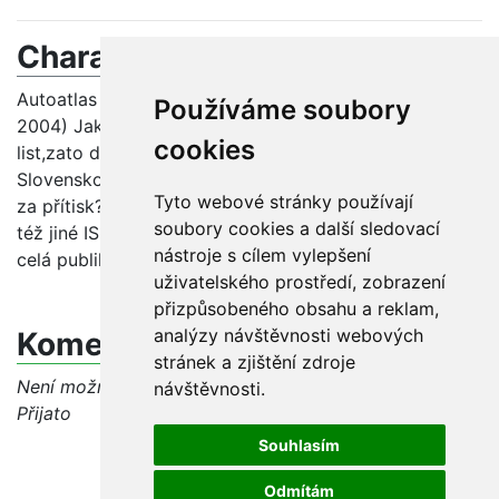
Charakteristika problému
Autoatlas Česko Slovensko 2004/2005 (Vydal Žaket
Používáme soubory
2004) Jak tuto publikaci katalogizovat, nemá-li titulní
cookies
list,zato dvě různé tiráže - společnou pro Česko i
Slovensko a další pro českou část. Lze to považovat
Tyto webové stránky používají
za přítisk? Česká část má kromě vlastního stránkování
soubory cookies a další sledovací
též jiné ISBN (80-7233-155-8 Česko, 80-7233-162-0
nástroje s cílem vylepšení
celá publikace).
uživatelského prostředí, zobrazení
přizpůsobeného obsahu a reklam,
analýzy návštěvnosti webových
Komentáře
stránek a zjištění zdroje
Není možné vkládat komentáře, jelikož dotaz má stav
návštěvnosti.
Přijato
Souhlasím
Odmítám