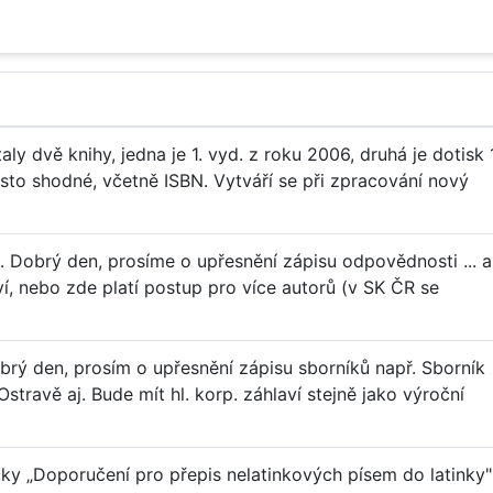
y dvě knihy, jedna je 1. vyd. z roku 2006, druhá je dotisk 1
sto shodné, včetně ISBN. Vytváří se při zpracování nový
. Dobrý den, prosíme o upřesnění zápisu odpovědnosti ... a
aví, nebo zde platí postup pro více autorů (v SK ČR se
obrý den, prosím o upřesnění zápisu sborníků např. Sborník
ravě aj. Bude mít hl. korp. záhlaví stejně jako výroční
čky „Doporučení pro přepis nelatinkových písem do latinky"