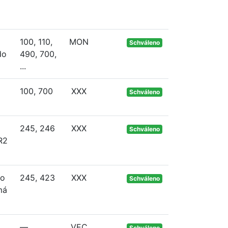
100, 110,
MON
Schváleno
do
490, 700,
...
100, 700
XXX
Schváleno
245, 246
XXX
Schváleno
R2
 o
245, 423
XXX
Schváleno
má
—
VEC
Schváleno