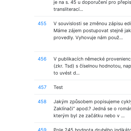
je na s. 45 u doporučení pro přepi
transliterací...
455
V souvislosti se změnou zápisu ed
Máme zájem postupovat stejně jako
provedly. Vyhovuje nám použ...
456
V publikacích německé provenience
(zkr. Tsd) s číselnou hodnotou, nap
to uvést d...
457
Test
458
Jakým způsobem popisujeme cykly 
Zaklínači“ apod.? Jedná se o romá
kterým byl ze začátku nebo v ...
459
Pole 245 hodnota druhého indikáto