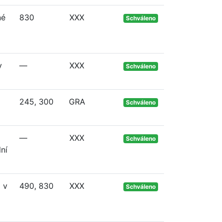
né
830
XXX
Schváleno
v
—
XXX
Schváleno
245, 300
GRA
Schváleno
—
XXX
Schváleno
ní
 v
490, 830
XXX
Schváleno