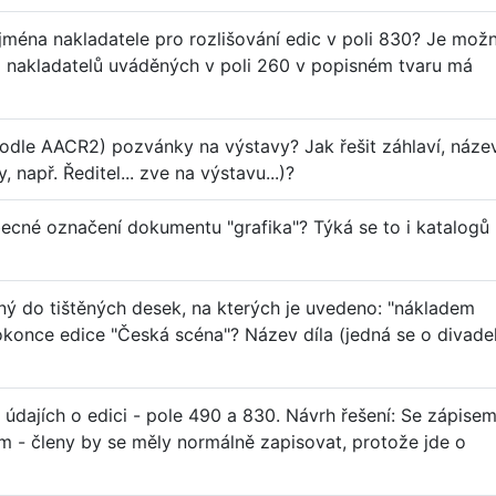
jména nakladatele pro rozlišování edic v poli 830? Je mož
da nakladatelů uváděných v poli 260 v popisném tvaru má
dle AACR2) pozvánky na výstavy? Jak řešit záhlaví, náze
např. Ředitel... zve na výstavu...)?
ecné označení dokumentu "grafika"? Týká se to i katalogů
ený do tištěných desek, na kterých je uvedeno: "nákladem
okonce edice "Česká scéna"? Název díla (jedná se o divadel
 údajích o edici - pole 490 a 830. Návrh řešení: Se zápisem
m - členy by se měly normálně zapisovat, protože jde o