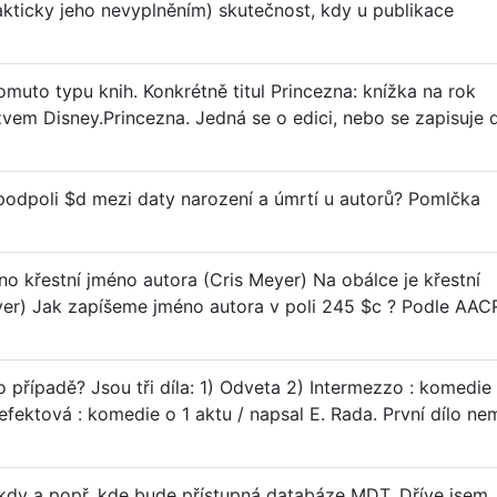
prakticky jeho nevyplněním) skutečnost, kdy u publikace
omuto typu knih. Konkrétně titul Princezna: knížka na rok
zvem Disney.Princezna. Jedná se o edici, nebo se zapisuje 
podpoli $d mezi daty narození a úmrtí u autorů? Pomlčka
deno křestní jméno autora (Cris Meyer) Na obálce je křestní
er) Jak zapíšeme jméno autora v poli 245 $c ? Podle AAC
o případě? Jsou tři díla: 1) Odveta 2) Intermezzo : komedie
refektová : komedie o 1 aktu / napsal E. Rada. První dílo ne
 kdy a popř. kde bude přístupná databáze MDT. Dříve jsem