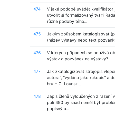
474
V jaké podobě uvádět kvalifikátor 
utvořit si formalizovaný tvar? Řa
různé podoby tého...
475
Jakým způsobem katalogizovat (po
(název výstavy nebo text pozvánky, 
476
V kterých případech se používá ob
výstav a pozvánek na výstavy?
477
Jak zkatalogizovat strojopis vlep
autora", "vydáno jako rukopis" a d
hru H.G. Lounsk...
478
Zápis členů vyloučených z řazení v
poli 490 by snad neměl být problé
popisný ú...