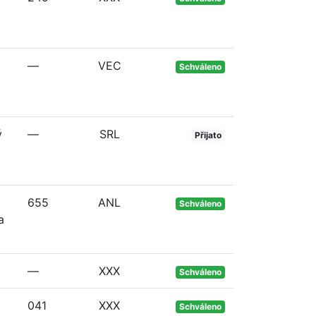
—
VEC
Schváleno
ý
—
SRL
Přijato
655
ANL
Schváleno
a
—
XXX
Schváleno
041
XXX
Schváleno