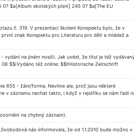
45 0? $a[Album skotských písní] 245 0? $a[The EU
tazu č. 319. V prezentaci školení Konspektu bylo, že v
á první znak Konspektu pro Literaturu pro děti a mládež a
 vydání na jiném nosiči. Jak uvést, že titul je též vydávan
6 08 $$iVydáno též online: $$tHistorische Zeitschrift
le 655 - žánr/forma. Nevíme ale, proč jsou některé
me v záznamu nechat takto, i když v rejstříku se nám řadí n
pozornění na chybný záznam).
J.Svobodová nás informovala, že od 1.1.2010 bude možno v