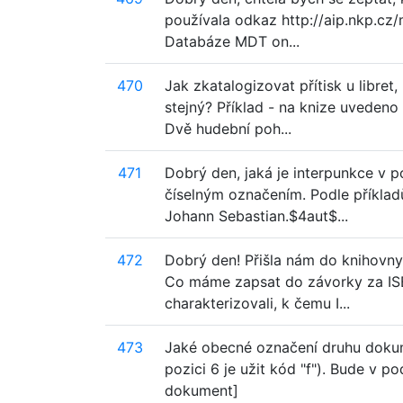
používala odkaz http://aip.nkp.cz/
Databáze MDT on...
470
Jak zkatalogizovat přítisk u libret
stejný? Příklad - na knize uvedeno
Dvě hudební poh...
471
Dobrý den, jaká je interpunkce v 
číselným označením. Podle příklad
Johann Sebastian.$4aut$...
472
Dobrý den! Přišla nám do knihovny 
Co máme zapsat do závorky za ISBN
charakterizovali, k čemu I...
473
Jaké obecné označení druhu dokum
pozici 6 je užit kód "f"). Bude v 
dokument]