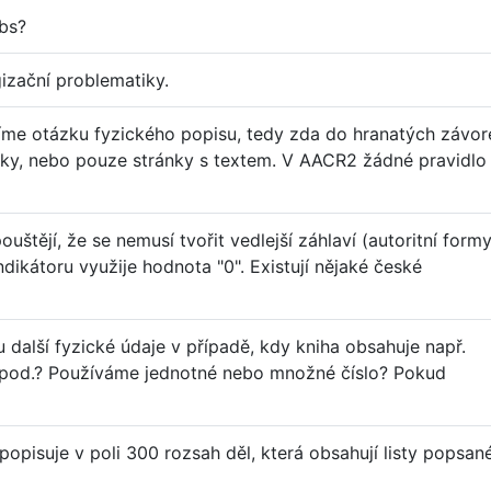
bs?
izační problematiky.
ešíme otázku fyzického popisu, tedy zda do hranatých závor
lky, nebo pouze stránky s textem. V AACR2 žádné pravidlo
štějí, že se nemusí tvořit vedlejší záhlaví (autoritní formy
ndikátoru využije hodnota "0". Existují nějaké české
další fyzické údaje v případě, kdy kniha obsahuje např.
apod.? Používáme jednotné nebo množné číslo? Pokud
popisuje v poli 300 rozsah děl, která obsahují listy popsan