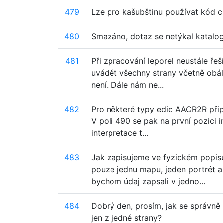
479
Lze pro kašubštinu používat kód c
480
Smazáno, dotaz se netýkal katalog
481
Při zpracování leporel neustále ř
uvádět všechny strany včetně obá
není. Dále nám ne...
482
Pro některé typy edic AACR2R připou
V poli 490 se pak na první pozici i
interpretace t...
483
Jak zapisujeme ve fyzickém popisu 
pouze jednu mapu, jeden portrét 
bychom údaj zapsali v jedno...
484
Dobrý den, prosím, jak se správně 
jen z jedné strany?