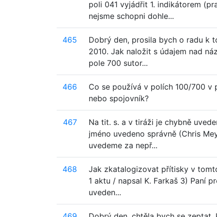
poli 041 vyjádřit 1. indikátorem (
nejsme schopni dohle...
465
Dobrý den, prosila bych o radu k t
2010. Jak naložit s údajem nad ná
pole 700 sutor...
466
Co se používá v polích 100/700 v 
nebo spojovník?
467
Na tit. s. a v tiráži je chybně uve
jméno uvedeno správně (Chris Mey
uvedeme za nepř...
468
Jak zkatalogizovat přítisky v tomt
1 aktu / napsal K. Farkaš 3) Paní p
uveden...
469
Dobrý den, chtěla bych se zeptat,