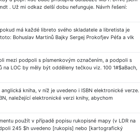
mdt . Už mi odkaz delší dobu nefunguje. Návrh řešení:
, pokud má každé libreto svého skladatele a libretista je
 toto: Bohuslav Martinů Bajky Sergej Prokofjev Péťa a vlk
poli mezi podpoli s písmenkovým označením, a podpoli s
ů na LOC by měly být odděleny tečkou viz. 100 1#$aBach,
anglická kniha, v níž je uvedeno i ISBN elektronické verze.
, naležející elektronické verzi knihy, abychom
entu použít v případě popisu rukopisné mapy (v LDR na
podpoli 245 $h uvedeno [rukopis] nebo [kartografický