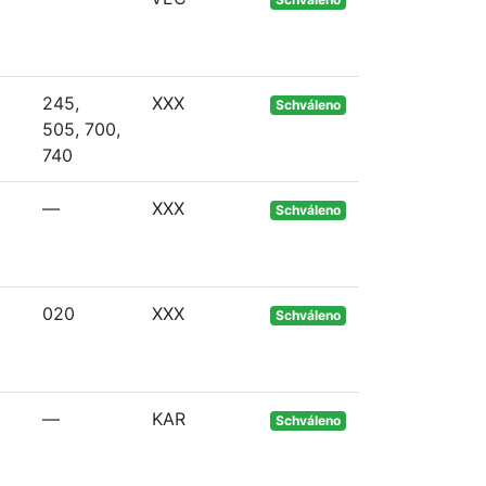
245,
XXX
Schváleno
505, 700,
740
—
XXX
Schváleno
020
XXX
Schváleno
—
KAR
Schváleno