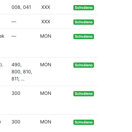
008, 041
XXX
Schváleno
—
XXX
Schváleno
ek
—
MON
Schváleno
).
490,
MON
Schváleno
800, 810,
811, ...
300
MON
Schváleno
é
300
MON
Schváleno