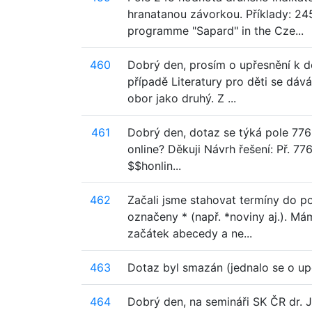
hranatanou závorkou. Příklady: 2
programme "Sapard" in the Cze...
460
Dobrý den, prosím o upřesnění k do
případě Literatury pro děti se dáv
obor jako druhý. Z ...
461
Dobrý den, dotaz se týká pole 776 -
online? Děkuji Návrh řešení: Př. 77
$$honlin...
462
Začali jsme stahovat termíny do po
označeny * (např. *noviny aj.). Má
začátek abecedy a ne...
463
Dotaz byl smazán (jednalo se o u
464
Dobrý den, na semináři SK ČR dr. 