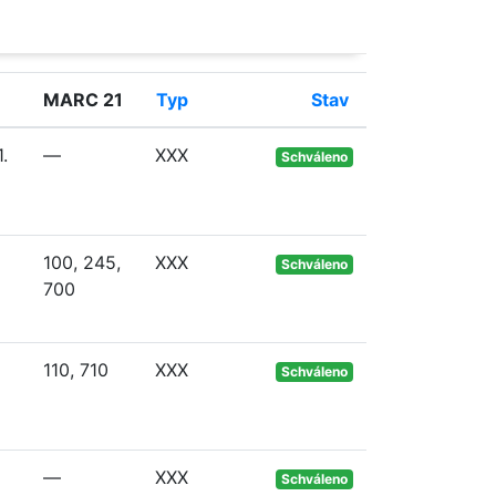
MARC 21
Typ
Stav
.
—
XXX
Schváleno
100, 245,
XXX
Schváleno
700
110, 710
XXX
Schváleno
—
XXX
Schváleno