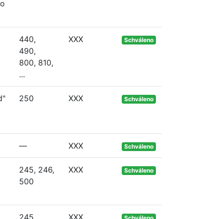
ho
440,
XXX
Schváleno
490,
800, 810,
...
d"
250
XXX
Schváleno
—
XXX
Schváleno
245, 246,
XXX
Schváleno
500
245
XXX
Schváleno