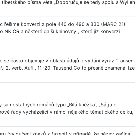
s tibetského písma věta „Doporučuje se tedy spolu s Wylie
ic řešíme konverzi z pole 440 do 490 a 830 (MARC 21).
 NK ČR a některé další knihovny , které již konverzi
 se často objevuje v oblasti údajů o vydání výraz "Tausen
ř.: 2. verb. Aufl., 11.-20. Tausend Co to přesně znamená, lze
samostatných románů typu „Bílá kněžka“, „Sága o
nové řady vycházející v rámci nějakého tématického celku,
ru (vyloučení znaků z řazení) v případě, že název začína