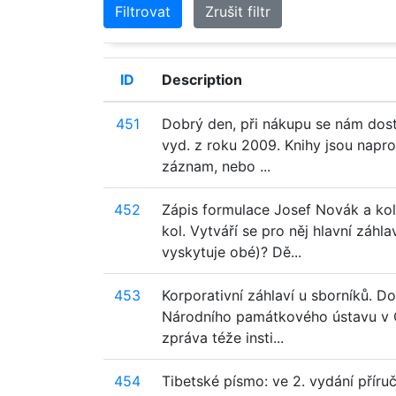
Filtrovat
Zrušit filtr
ID
Description
451
Dobrý den, při nákupu se nám dostal
vyd. z roku 2009. Knihy jsou napro
záznam, nebo ...
452
Zápis formulace Josef Novák a kol
kol. Vytváří se pro něj hlavní záhl
vyskytuje obé)? Dě...
453
Korporativní záhlaví u sborníků. D
Národního památkového ústavu v Ost
zpráva téže insti...
454
Tibetské písmo: ve 2. vydání příru