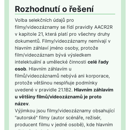
Rozhodnutí o řešení
Volba selekčních údajů pro
filmy/videozáznamy se řídí pravidly AACR2R
v kapitole 21, která platí pro všechny druhy
dokumentů. Filmy/videozáznamy nemívají v
hlavním záhlaví jméno osoby, protože
film/videozáznam bývá výsledkem
intelektuální a umělecké činnosti
celé řady
osob
. Hlavním záhlavím u
filmů/videozáznamů nebývá ani korporace,
protože většinou nesplňuje podmínky
uvedené v pravidle 21.1B2.
Hlavním záhlavím
u většiny filmů/videozáznamů je proto
název
.
Výjimkou jsou filmy/videozáznamy obsahující
"autorské" filmy (autor scénáře, režisér,
producent filmu v jedné osobě), kde hlavním