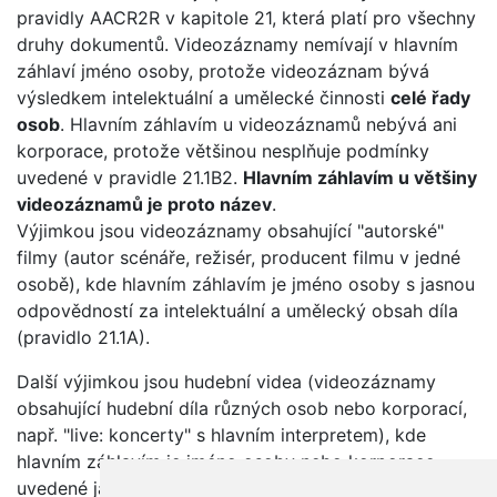
pravidly AACR2R v kapitole 21, která platí pro všechny
druhy dokumentů. Videozáznamy nemívají v hlavním
záhlaví jméno osoby, protože videozáznam bývá
výsledkem intelektuální a umělecké činnosti
celé řady
osob
. Hlavním záhlavím u videozáznamů nebývá ani
korporace, protože většinou nesplňuje podmínky
uvedené v pravidle 21.1B2.
Hlavním záhlavím u většiny
videozáznamů je proto název
.
Výjimkou jsou videozáznamy obsahující "autorské"
filmy (autor scénáře, režisér, producent filmu v jedné
osobě), kde hlavním záhlavím je jméno osoby s jasnou
odpovědností za intelektuální a umělecký obsah díla
(pravidlo 21.1A).
Další výjimkou jsou hudební videa (videozáznamy
obsahující hudební díla různých osob nebo korporací,
např. "live: koncerty" s hlavním interpretem), kde
hlavním záhlavím je jméno osoby nebo korporace
uvedené jako hlavní účinkující. Toto doporučení pro