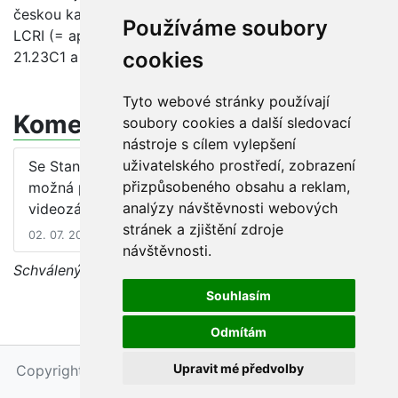
českou katalogizační praxi je v souladu s doporučením
Používáme soubory
LCRI (= aplikace pravidel pro zvukové záznamy
cookies
21.23C1 a 21.23D1a) na videozáznamy).
Tyto webové stránky používají
Komentáře
soubory cookies a další sledovací
nástroje s cílem vylepšení
uživatelského prostředí, zobrazení
Se Stanoviskem odp. prac. souhlasím, jen bych
přizpůsobeného obsahu a reklam,
možná pro úplnostvšude uváděla "... pro FILMY a
analýzy návštěvnosti webových
videozáznamy..."
stránek a zjištění zdroje
02. 07. 2010 12:00
návštěvnosti.
Schválený dotaz, diskuse je uzavřena
Souhlasím
Odmítám
Upravit mé předvolby
Copyright © 2026 - Národní knihovna ČR, Petr Maňas
Upravit nastavení cookies