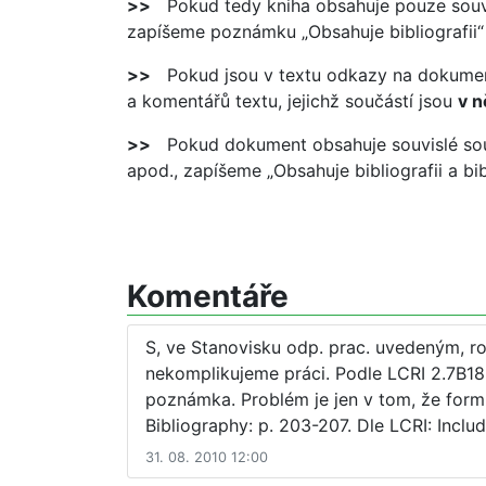
>>
Pokud tedy kniha obsahuje pouze souvisl
zapíšeme poznámku „Obsahuje bibliografii“ 
>>
Pokud jsou v textu odkazy na dokumenty
a komentářů textu, jejichž součástí jsou
v n
>>
Pokud dokument obsahuje souvislé soupi
apod., zapíšeme „Obsahuje bibliografii a bi
Komentáře
S, ve Stanovisku odp. prac. uvedeným, roz
nekomplikujeme práci. Podle LCRI 2.7B18.
poznámka. Problém je jen v tom, že form
Bibliography: p. 203-207. Dle LCRI: Inclu
31. 08. 2010 12:00