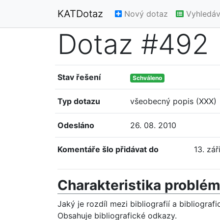
KATDotaz
Nový dotaz
Vyhledáv
Dotaz #492
Stav řešení
Schváleno
Typ dotazu
všeobecný popis (XXX)
Odesláno
26. 08. 2010
Komentáře šlo přidávat do
13. zář
Charakteristika problé
Jaký je rozdíl mezi bibliografií a bibliogr
Obsahuje bibliografické odkazy.