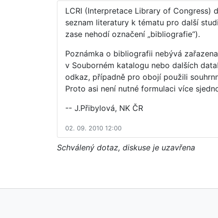
LCRI (Interpretace Library of Congress) d
seznam literatury k tématu pro další st
zase nehodí označení „bibliografie“).
Poznámka o bibliografii nebývá zařazena
v Souborném katalogu nebo dalších databá
odkaz, případně pro obojí použili souhrn
Proto asi není nutné formulaci více sjedn
-- J.Přibylová, NK ČR
02. 09. 2010 12:00
Schválený dotaz, diskuse je uzavřena