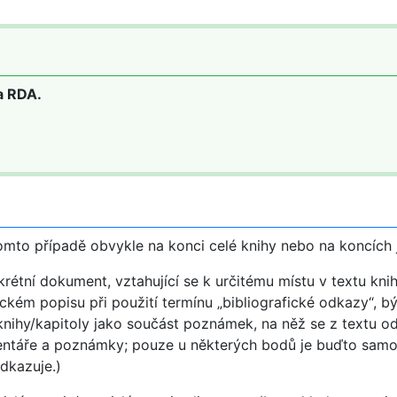
la RDA.
v tomto případě obvykle na konci celé knihy nebo na koncích 
rétní dokument, vztahující se k určitému místu v textu knih
ckém popisu při použití termínu „bibliografické odkazy“, 
 knihy/kapitoly jako součást poznámek, na něž se z textu 
omentáře a poznámky; pouze u některých bodů je buďto sam
dkazuje.)