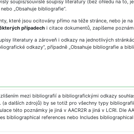
ý soupis/souvislé soupisy literatury (bez ohledu na to, je
nebo „Obsahuje bibliografie“.
, které jsou ocitovány přímo na téže stránce, nebo je na
ěkterých případech
i citace dokumentů, zapíšeme poznámk
sy literatury a zároveň i odkazy na jednotlivých stránká
bliografické odkazy“, případně „Obsahuje bibliografie a bib
lišením mezi bibliografií a bibliografickými odkazy souhlasí
 (a dalších zdrojů) by se totiž pro všechny typy bibliogra
ulace této poznámky je jiná v AACR2R a jiná v LCRI. Dle A
des bibliographical references nebo Includes bibliographical