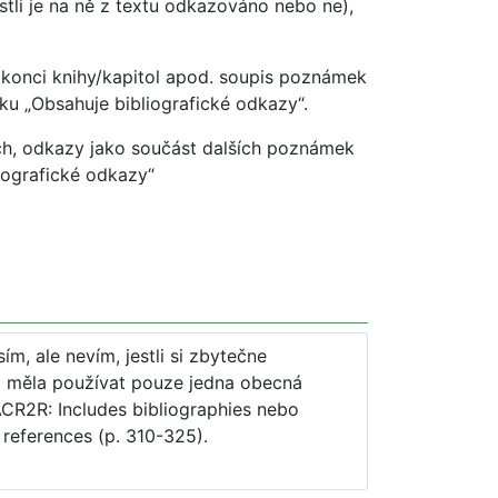
stli je na ně z textu odkazováno nebo ne),
 konci knihy/kapitol apod. soupis poznámek
u „Obsahuje bibliografické odkazy“.
ch, odkazy jako součást dalších poznámek
liografické odkazy“
m, ale nevím, jestli si zbytečne
fii měla používat pouze jedna obecná
ACR2R: Includes bibliographies nebo
 references (p. 310-325).