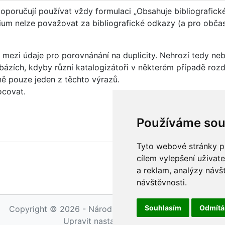
oporučují používat vždy formulaci „Obsahuje bibliografické
udium nelze považovat za bibliografické odkazy (a pro obč
 mezi údaje pro porovnánání na duplicity. Nehrozí tedy n
zích, kdyby různí katalogizátoři v některém případě rozdíln
ně pouze jeden z těchto výrazů.
ocovat.
Používáme sou
Tyto webové stránky po
cílem vylepšení uživat
a reklam, analýzy návš
návštěvnosti.
Souhlasím
Odmít
Copyright © 2026 - Národní knihovna ČR, Petr Maňas
Upravit nastavení cookies