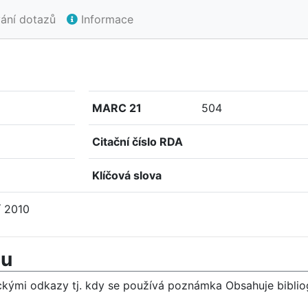
ání dotazů
Informace
MARC 21
504
Citační číslo RDA
Klíčová slova
í 2010
mu
afickými odkazy tj. kdy se používá poznámka Obsahuje biblio