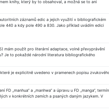
mem knihy, který by to obsahoval, a možná se to ani
utoritních záznamů edic a jejich využití v bibliografickém
le 440 a kdy pole 490 a 830. Jako příklad uvádím edici
5) mám použít pro literární adaptace, volné převyprávění
u? Je to pokaždé národní literatura bibliografického
 které je explicitně uvedeno v pramenech popisu zvukovéh
ení FD „manhua“ a „manhwa“ a úpravu u FD „manga“, termí
klých v konkrétních zemích a psaných daným jazykem. V