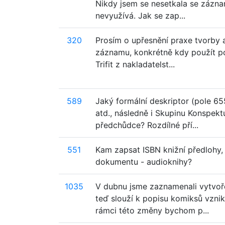
Nikdy jsem se nesetkala se zázna
nevyužívá. Jak se zap...
320
Prosím o upřesnění praxe tvorby a
záznamu, konkrétně kdy použít po
Trifit z nakladatelst...
589
Jaký formální deskriptor (pole 65
atd., následně i Skupinu Konspekt
předchůdce? Rozdílné pří...
551
Kam zapsat ISBN knižní předlohy,
dokumentu - audioknihy?
1035
V dubnu jsme zaznamenali vytvoř
teď slouží k popisu komiksů vzni
rámci této změny bychom p...