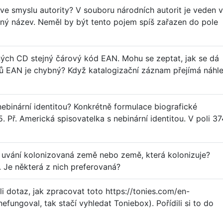
 smyslu autority? V souboru národních autorit je veden v
vaný název. Neměl by být tento pojem spíš zařazen do pole
zných CD stejný čárový kód EAN. Mohu se zeptat, jak se dá
ódů EAN je chybný? Když katalogizační záznam přejímá náhl
ebinární identitou? Konkrétně formulace biografické
 Př. Americká spisovatelka s nebinární identitou. V poli 37
e uvání kolonizovaná země nebo země, která kolonizuje?
Je některá z nich preferovaná?
 dotaz, jak zpracovat toto https://tonies.com/en-
fungoval, tak stačí vyhledat Toniebox). Pořídili si to do