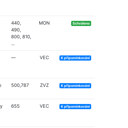
440,
MON
Schváleno
490,
800, 810,
...
—
VEC
K připomínkování
o
500,787
ZVZ
K připomínkování
ny
655
VEC
K připomínkování