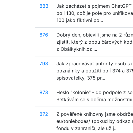
883
Jak zacházet s pojmem ChatGPT ve
poli 130, což je pole pro unifiko
100 jako fiktivní po...
876
Dobrý den, objevili jsme na 2 rů
zjistit, který z obou čárových k
z Obálkyknih.cz ...
793
Jak zpracovávat autority osob s n
poznámky a použití polí 374 a 375.
spisovatelky, 375 pr...
873
Heslo "kolonie" - do podpole z s
Setkávám se s oběma možnostmi. 
872
Z pověřené knihovny jsme obdrželi
eu/tonieboxes/ (pokud by odkaz ne
fondu v zahraničí, ale už j...