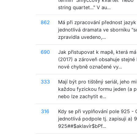
termín "Smyčcový kvartet" nebo "
string quartet..." V au...
862
Má při zpracování přednost jazy
jednotlivá dramata ve sborníku "
zpravidla uvedeno,...
690
Jak přistupovat k mapě, která má 
(2017) a zároveň obsahuje stejné
nové chybně označené vy...
333
Mají být pro tištěný seriál, jeho m
každou fyzickou formu jeden (a p
nebo lze zachytit e...
316
Kdy se při vyplňování pole 925 - 
jednotlivá podpole tj. zapisuji a
925##$aklavír$bPf...