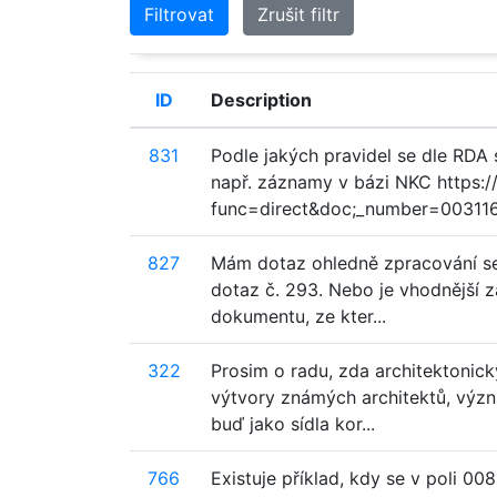
Filtrovat
Zrušit filtr
ID
Description
831
Podle jakých pravidel se dle RDA 
např. záznamy v bázi NKC https://
func=direct&doc;_number=0031160
827
Mám dotaz ohledně zpracování sepa
dotaz č. 293. Nebo je vhodnější 
dokumentu, ze kter...
322
Prosim o radu, zda architektoni
výtvory známých architektů, význ
buď jako sídla kor...
766
Existuje příklad, kdy se v poli 0