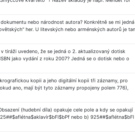
Smyčcové kvarteto" ? Název skladby je např."Menuet for
k dokumentu nebo národnost autora? Konkrétně se mi jedná
sovětských" her. U litevských nebo arménských autorů je ta
v tiráži uvedeno, že se jedná o 2. aktualizovaný dotisk
 ISBN jako vydání z roku 2007? Jedná se o dotisk nebo o
ikrografickou kopii a jeho digitální kopii tři záznamy, pro
okud ano, mají být tyto záznamy propojeny polem 776),
Obsazení (hudební díla) opakuje cele pole a kdy se opakují
) 925##$aflétna$aklavír$bFl$bPf nebo b) 925##$aflétna$bFl