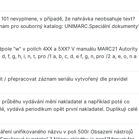
01 nevyplnene, v případě, že nahrávka neobsahuje text?
znam pro souborný katalog: UNIMARC.Speciální dokumenty
pole "w" v polích 4XX a 5XX? V manuálu MARC21 Autority
f, g, h, i, n, t, pro /1 a, b, c, d, e f, g, n, pro /2 a, e, o, n a
it / přepracovat záznam seriálu vytvořený dle pravidel
v průběhu vydávání mění nakladatel a například poté co
lé, vydává periodikum opět první nakladatel. Duplikuji celé
váření unifikovaného názvu v poli 500r Obsazení nástrojů