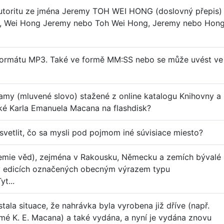
 autoritu ze jména Jeremy TOH WEI HONG (doslovný přepis)
h, Wei Hong Jeremy nebo Toh Wei Hong, Jeremy nebo Hong
u formátu MP3. Také ve formě MM:SS nebo se může uvést ve
namy (mluvené slovo) stažené z online katalogu Knihovny a
ké Karla Emanuela Macana na flashdisk?
vetlit, čo sa mysli pod pojmom iné súvisiace miesto?
ademie věd), zejména v Rakousku, Německu a zemích bývalé
 v edicích označených obecným výrazem typu
yt...
tala situace, že nahrávka byla vyrobena již dříve (např.
mé K. E. Macana) a také vydána, a nyní je vydána znovu