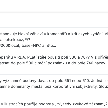
stanovuje hlavní záhlaví u komentářů a kritických vydání. V
aleph.nkp.cz/F/?
00&local;_base=NKC a http...
rátu v RDA. PLatí stále použití polí 580 a 787? Viz dřívěj
zapsat do pole 500 citační poznámku a do pole 740 název
cky významné budovy davat do pole 651 nebo 610. Jedná se
amné dominanty města, bez korporativní subjektivity. Slou
08 v ilustracích použije hodnota „m", tedy zvukové záznamy?