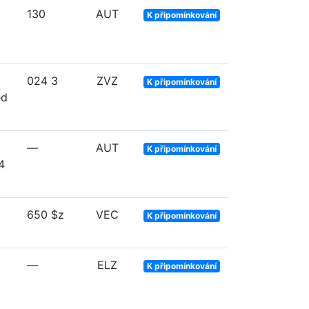
130
AUT
K připomínkování
024 3
ZVZ
K připomínkování
ed
—
AUT
K připomínkování
4
650 $z
VEC
K připomínkování
—
ELZ
K připomínkování