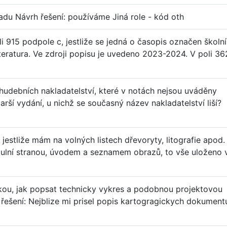
ladu Návrh řešení: používáme Jiná role - kód oth
i 915 podpole c, jestliže se jedná o časopis označen školn
teratura. Ve zdroji popisu je uvedeno 2023-2024. V poli 36
hudebních nakladatelství, které v notách nejsou uváděny
tarší vydání, u nichž se současný název nakladatelství liší?
jestliže mám na volných listech dřevoryty, litografie apod.
itulní stranou, úvodem a seznamem obrazů, to vše uloženo 
kou, jak popsat technicky vykres a podobnou projektovou
šení: Nejblize mi prisel popis kartogragickych dokument