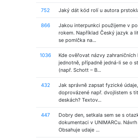
752
Jaký dát kód rolí u autora prstok
866
Jakou interpunkci použijeme v pol
rokem. Například Český jazyk a li
se pomlčka na...
1036
Kde ověřovat názvy zahraničních 
jednotně, případně jedná-li se o s
(např. Schott – B...
432
Jak správně zapsat fyzické údaje, 
doprovázené např. dvojlistem s t
deskách? Textov...
447
Dobry den, setkala sem se s otaz
dokumentaci v UNIMARCu. Návrh ře
Obsahuje udaje ...