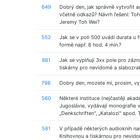
649
Dobrý den, jak správně vytvořit
včetně odkazů? Návrh řešení: To
Jeremy Toh Wei?
552
Jak se v poli 500 uvádí durata 
formě např. 8 hod. 4 min.?
881
Jak se vyplňují 3xx pole pro záz
tiskárny pro nevidomé a slabozra
798
Dobry den, mozete mi, prosim, vys
560
Některé instituce (nejčastěji ak
Jugoslávie, vydávají monografie
„Denkschriften", „Katalozi" apod. T
581
V případě některých audioknih nas
Knihovnou a tiskárnou pro nevido