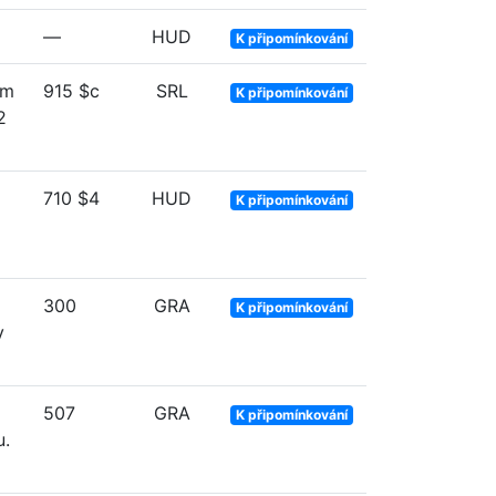
—
HUD
K připomínkování
ím
915 $c
SRL
K připomínkování
2
710 $4
HUD
K připomínkování
300
GRA
K připomínkování
v
507
GRA
K připomínkování
u.