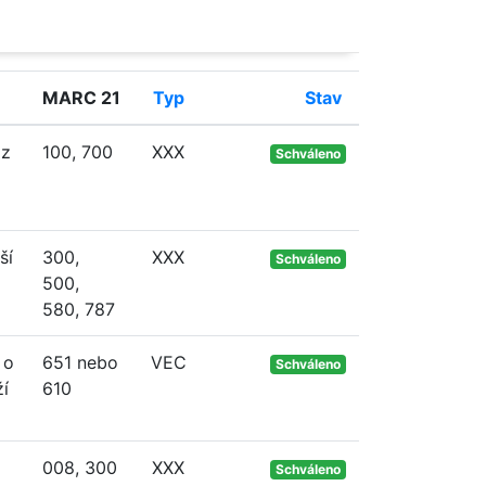
MARC 21
Typ
Stav
iz
100, 700
XXX
Schváleno
ší
300,
XXX
Schváleno
500,
580, 787
 o
651 nebo
VEC
Schváleno
ží
610
008, 300
XXX
Schváleno