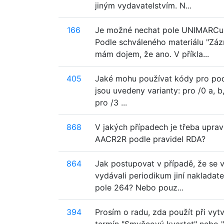
jiným vydavatelstvím. N...
166
Je možné nechat pole UNIMARCu 1
Podle schváleného materiálu "Zá
mám dojem, že ano. V příkla...
405
Jaké mohu používat kódy pro pod
jsou uvedeny varianty: pro /0 a, b, d, 
pro /3 ...
868
V jakých případech je třeba uprav
AACR2R podle pravidel RDA?
864
Jak postupovat v případě, že se 
vydávali periodikum jiní nakladate
pole 264? Nebo pouz...
394
Prosím o radu, zda použít při vyt