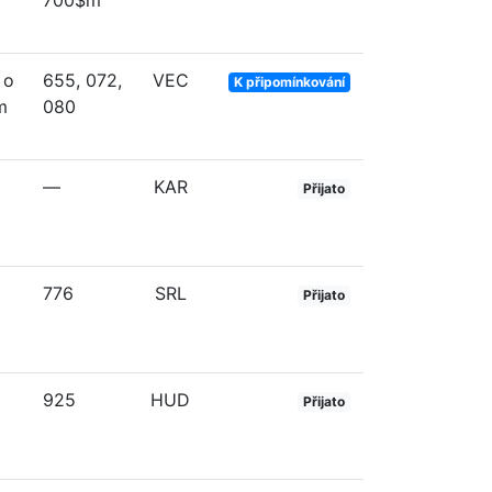
700$m
 o
655, 072,
VEC
K připomínkování
m
080
—
KAR
Přijato
776
SRL
Přijato
925
HUD
Přijato