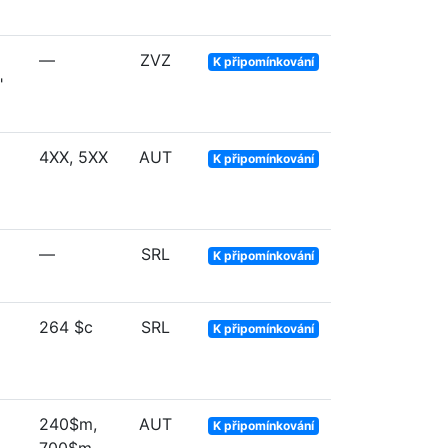
—
ZVZ
K připomínkování
"
4XX, 5XX
AUT
K připomínkování
—
SRL
K připomínkování
264 $c
SRL
K připomínkování
240$m,
AUT
K připomínkování