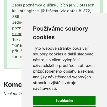
Zápis poznámky o účinkujících je v Dotazech
ke katalogizaci již řešena (viz dotaz č. 372,
389), včetně používané interpunkce.
Jednotlivé
údaje o odpovědnosti se v
Používáme soubory
poznámce o účinkujících oddělují středníkem
s oboustrannou mezerou
.
cookies
Text i příklady uvedené v příručce
"Katalogizace zvukových dokumentů :
Tyto webové stránky používají
příručka pro katalogizátora s příklady ve
soubory cookies a další sledovací
formátu MARC 21" jsou platné.
nástroje s cílem vylepšení
uživatelského prostředí, zobrazení
přizpůsobeného obsahu a reklam,
analýzy návštěvnosti webových
stránek a zjištění zdroje
Komentáře
návštěvnosti.
Není možné vkládat komentáře, diskuze byla uzavřena
Souhlasím