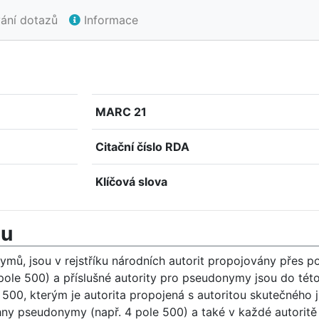
ání dotazů
Informace
MARC 21
Citační číslo RDA
Klíčová slova
mu
onymů, jsou v rejstříku národních autorit propojovány přes 
ole 500) a příslušné autority pro pseudonymy jsou do této 
0, kterým je autorita propojená s autoritou skutečného jm
hny pseudonymy (např. 4 pole 500) a také v každé autorit