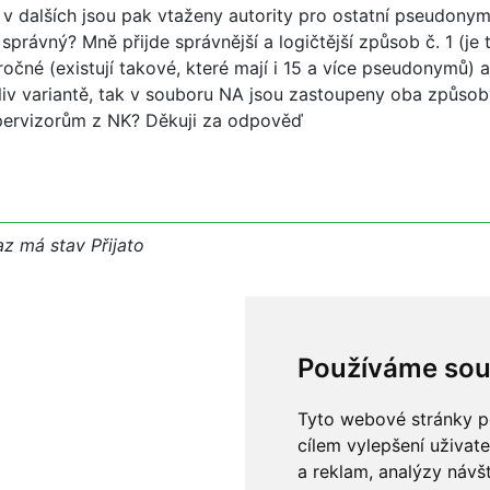
v dalších jsou pak vtaženy autority pro ostatní pseudonymy
správný? Mně přijde správnější a logičtější způsob č. 1 (je 
ročné (existují takové, které mají i 15 a více pseudonymů) a
koliv variantě, tak v souboru NA jsou zastoupeny oba způso
pervizorům z NK? Děkuji za odpověď
z má stav Přijato
Používáme sou
Tyto webové stránky po
cílem vylepšení uživat
a reklam, analýzy návš