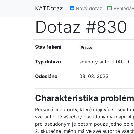
KATDotaz
Nový dotaz
Vyhledáv
Dotaz #830
Stav řešení
Přijato
Typ dotazu
soubory autorit (AUT)
Odesláno
03. 03. 2023
Charakteristika problé
Personální autority, které mají více pseud
své autoritě všechny pseudonymy (např. 4 p
pro pseudonym je potom pouze jedno pole 50
2. skutečné jméno má ve své autoritě všec