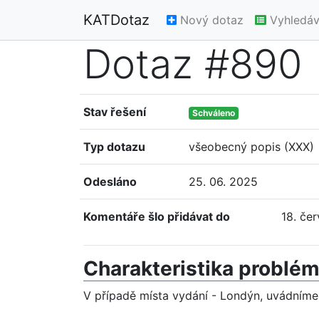
KATDotaz
Nový dotaz
Vyhledáv
Dotaz #890
Stav řešení
Schváleno
Typ dotazu
všeobecný popis (XXX)
Odesláno
25. 06. 2025
Komentáře šlo přidávat do
18. če
Charakteristika problé
V případě místa vydání - Londýn, uvádníme 