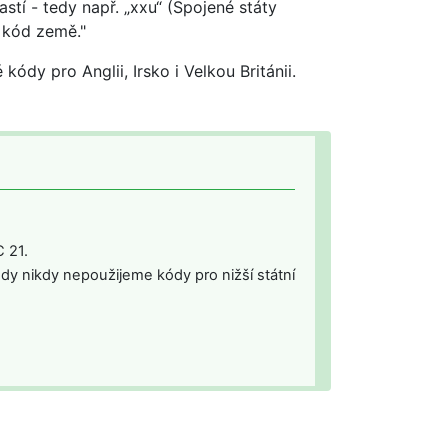
stí - tedy např. „xxu“ (Spojené státy
a kód země."
ódy pro Anglii, Irsko i Velkou Británii.
 21.
dy nikdy nepoužijeme kódy pro nižší státní