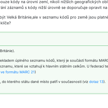
pouze kódy na úrovni zemí, nikoli nižších geografických obla
ebírání záznamů s kódy nižší úrovně se doporučuje opravit n
ýt Velká Británie,ale v seznamu kódů pro země jsou platné k
klíče?
ritánie).
řekladem úplného seznamu kódů, který je součástí formátu MARC
namu, které se vztahují k hlavním státním celkům. U federací te
A ve formátu MARC 21
)
 do kterého státu dané místo patří v současnosti (viz
dotaz 13
).