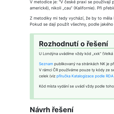
V metodice je: "V české praxi se používají 
americké), nikoli „cau“ (Kalifornie). Při př
Z metodiky mi tedy vychází, že by to měla b
Pokud se dají použít všechny, podle jakého 
Rozhodnutí o řešení
U Londýna uvádíme vždy kód „xxk“ (Velká B
Seznam
publikovaný na stránkách NK je p
V rámci ČR používáme pouze ty kódy ze sez
celek (viz
příručka Katalogizace podle RD
Kód místa vydání se uvádí vždy podle toho,
Návrh řešení