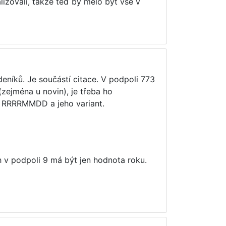
lizovali, takže teď by mělo být vše v
níků. Je součástí citace. V podpoli 773
zejména u novin), je třeba ho
y RRRRMMDD a jeho variant.
 v podpoli 9 má být jen hodnota roku.