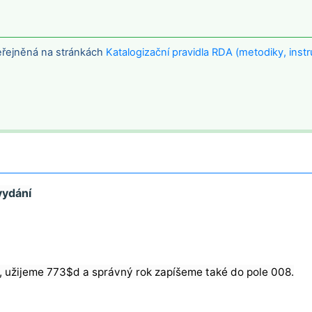
veřejněná na stránkách
Katalogizační pravidla RDA (metodiky, instr
vydání
žijeme 773$d a správný rok zapíšeme také do pole 008.