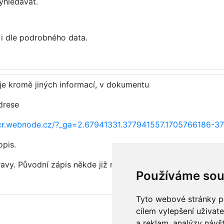
yhledávat.
i dle podrobného data.
 je kromě jiných informací, v dokumentu
adrese
-nkcr.webnode.cz/?_ga=2.67941331.377941557.1705766186-
pis.
avy. Původní zápis někde již není patrný.
Používáme sou
Tyto webové stránky po
cílem vylepšení uživat
a reklam, analýzy návš