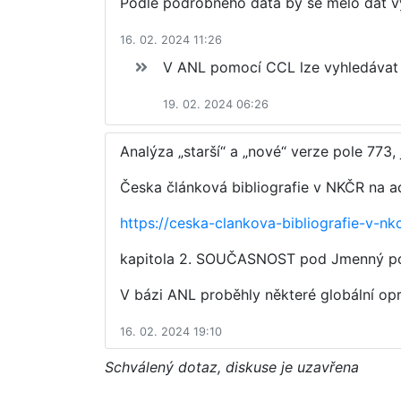
Podle podrobného data by se mělo dát v
16. 02. 2024 11:26
V ANL pomocí CCL lze vyhledávat 
19. 02. 2024 06:26
Analýza „starší“ a „nové“ verze pole 773,
Česka článková bibliografie v NKČR na 
https://ceska-clankova-bibliografie-v
kapitola 2. SOUČASNOST pod Jmenný po
V bázi ANL proběhly některé globální opr
16. 02. 2024 19:10
Schválený dotaz, diskuse je uzavřena