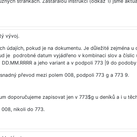
ůzných stránkách. Zastaralou instrukci (odkaz 1) jsme aktua
tý vývoj.
 údajích, pokud je na dokumentu. Je důležité zejména u de
kud je podrobné datum vyjádřeno v kombinaci slov a číslic (
y DD.MM.RRRR a jeho variant a v podpoli 773 |9 do podob
 snadný převod mezi polem 008, podpoli 773 g a 773 9.
m doporučujeme zapisovat jen v 773$g u deníků a i u těch
08, nikoli do 773.