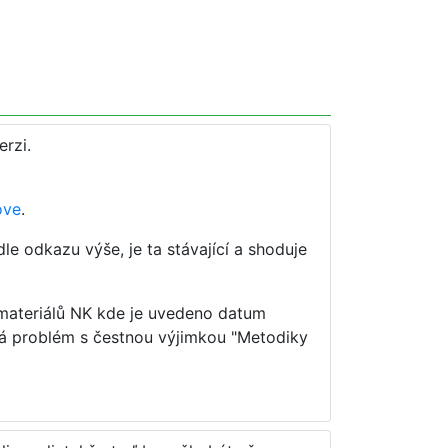
rzi.
ove
.
le odkazu výše, je ta stávající a shoduje
 materiálů NK kde je uvedeno datum
bývá problém s čestnou výjimkou "Metodiky