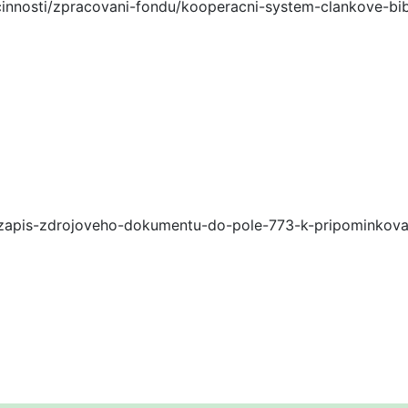
innosti/zpracovani-fondu/kooperacni-system-clankove-bibl
zapis-zdrojoveho-dokumentu-do-pole-773-k-pripominkovani