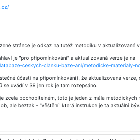
.cz/
zené stránce je odkaz na tutéž metodiku v aktualizované ve
hlaví je "pro připomínkování" a aktualizovaná verze je na
e/databaze-ceskych-clanku-baze-anl/metodicke-materialy-n
tečné účasti na připomínkování), že aktualizovaná verze, d
 se uvádí v $9 jen rok je tam rozepsáno.
 je zcela pochopitelném, toto je jeden z mála metodických
ob, ale beztak - "věštění" která instrukce je ta aktuální 