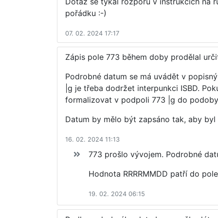
Dotaz se týkal rozporu v instrukcích na r
pořádku :-)
07. 02. 2024 17:17
Zápis pole 773 během doby prodělal urči
Podrobné datum se má uvádět v popisných
|g je třeba dodržet interpunkci ISBD. Po
formalizovat v podpoli 773 |g do podob
Datum by mělo být zapsáno tak, aby byl
16. 02. 2024 11:13
773 prošlo vývojem. Podrobné datu
Hodnota RRRRMMDD patří do pole 0
19. 02. 2024 06:15