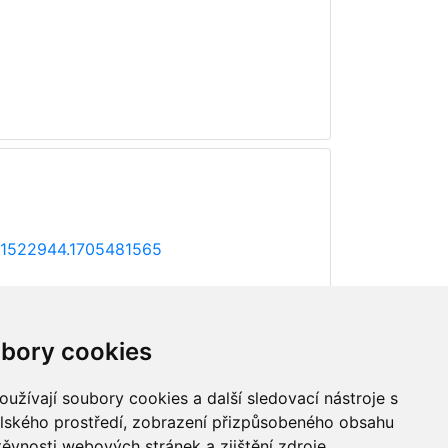
371522944.1705481565
bory cookies
užívají soubory cookies a další sledovací nástroje s
elského prostředí, zobrazení přizpůsobeného obsahu
těvnosti webových stránek a zjištění zdroje