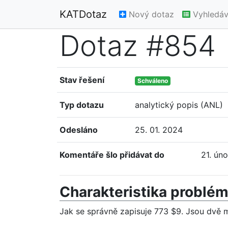
KATDotaz
Nový dotaz
Vyhledáv
Dotaz #854
Stav řešení
Schváleno
Typ dotazu
analytický popis (ANL)
Odesláno
25. 01. 2024
Komentáře šlo přidávat do
21. ún
Charakteristika problé
Jak se správně zapisuje 773 $9. Jsou dvě m