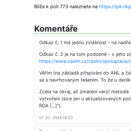
Blíže k poli 773 naleznete na
https://ipk.nkp
Komentáře
Odkaz č. 1 má jednu zvlášnost - na nadřa
Odkaz č. 2 je na tom podobně - v jeho zá
https://www.caslin.cz/caslin/spoluprac
Věřím (na základě přispívání do ANL a čás
se s navrhovaným řešením. To že u deníků
Zcela na okraj, ač zmatení verzí metodik
vytvoření (sice jen u aktualizovaných pod
RDA [...]").
07. 02. 2024 14:53