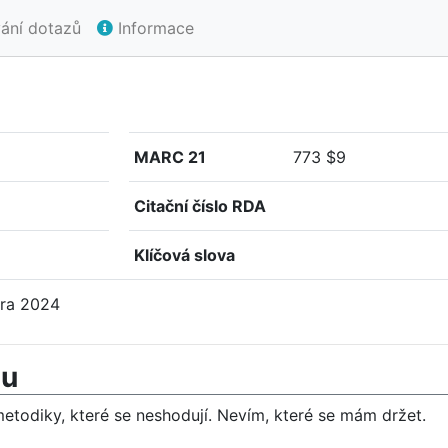
ání dotazů
Informace
MARC 21
773 $9
Citační číslo RDA
Klíčová slova
ora 2024
mu
etodiky, které se neshodují. Nevím, které se mám držet.