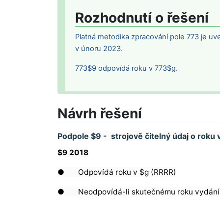
Rozhodnutí o řešení
Platná metodika zpracování pole 773 je u
v únoru 2023.
773$9 odpovídá roku v 773$g.
Návrh řešení
Podpole $9 - strojově čitelný údaj o roku 
$9 2018
● Odpovídá roku v $g (RRRR)
● Neodpovídá-li skutečnému roku vydání, u