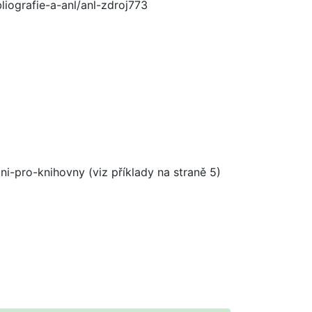
iografie-a-anl/anl-zdroj773
-pro-knihovny (viz příklady na straně 5)