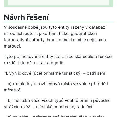
Návrh řešení
V současné době jsou tyto entity řazeny v databázi
národních autorit jako tematické, geografické i
korporativní autority, hranice mezi nimi je nejasná a
matoucí.
Tyto pojmenované entity lze z hlediska účelu a funkce
rozdělit do několika kategorií:
1. Vyhlídkové (účel primárně turistický) – patří sem
a) rozhledny a rozhledová místa ve volné přírodě i
městské
b) městské věže všech typů včetně bran a původně
strážních věží – městské, mostecké, radniční
c) sakrální – pojmenované kostelní věže, zvonice