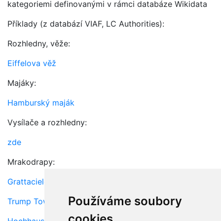
kategoriemi definovanými v rámci databáze Wikidata
Příklady (z databází VIAF, LC Authorities):
Rozhledny, věže:
Eiffelova věž
Majáky:
Hamburský maják
Vysílače a rozhledny:
zde
Mrakodrapy:
Grattacielo dei Mille
Používáme soubory
Trump Tower (New York, N.Y.)
cookies
Hochhaus Herrengasse (Vienna, Austria)