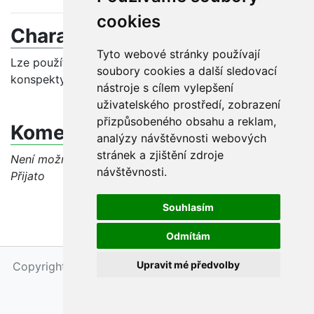
cookies
Charakteristika problému
Tyto webové stránky používají
Lze použít při věcné katalogizaci filmové hudby dva
soubory cookies a další sledovací
konspekty, např. 78+791, 78.011.26+791, 785+791?
nástroje s cílem vylepšení
uživatelského prostředí, zobrazení
přizpůsobeného obsahu a reklam,
Komentáře
analýzy návštěvnosti webových
stránek a zjištění zdroje
Není možné vkládat komentáře, jelikož dotaz má stav
návštěvnosti.
Přijato
Souhlasím
Odmítám
Upravit mé předvolby
Copyright © 2026 - Národní knihovna ČR, Petr Maňas
Upravit nastavení cookies