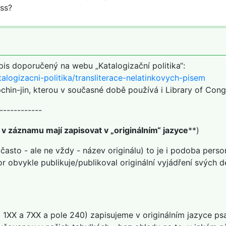
ess?
pis doporučený na webu „Katalogizační politika“:
talogizacni-politika/transliterace-nelatinkovych-pisem
pchin-jin, kterou v současné době používá i Library of Cong
------------
v záznamu mají zapisovat v „originálním“ jazyce
**)
sto - ale ne vždy - název originálu) to je i podoba person
r obvykle publikuje/publikoval originální vyjádření svých
ti 1XX a 7XX a pole 240) zapisujeme v originálním jazyce p