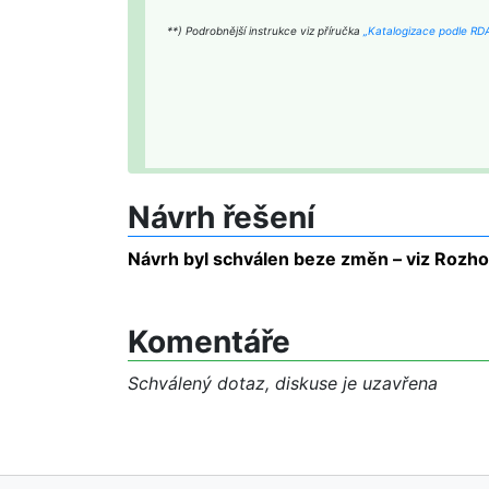
**) Podrobnější instrukce viz příručka
„Katalogizace podle R
Návrh řešení
Návrh byl schválen beze změn – viz Rozhod
Komentáře
Schválený dotaz, diskuse je uzavřena