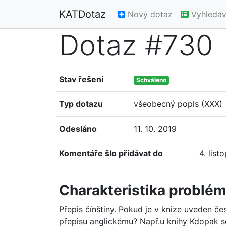
KATDotaz
Nový dotaz
Vyhledáv
Dotaz #730
Stav řešení
Schváleno
Typ dotazu
všeobecný popis (XXX)
Odesláno
11. 10. 2019
Komentáře šlo přidávat do
4. lis
Charakteristika problé
Přepis čínštiny. Pokud je v knize uveden če
přepisu anglickému? Např.u knihy Kdopak se