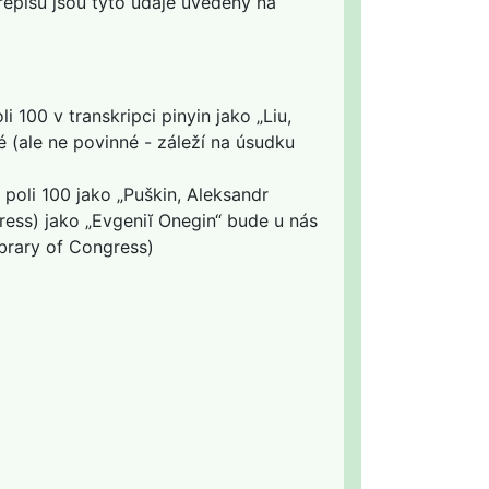
řepisu jsou tyto údaje uvedeny na
i 100 v transkripci pinyin jako „Liu,
é (ale ne povinné - záleží na úsudku
poli 100 jako „Puškin, Aleksandr
ress) jako „Evgeniĭ Onegin“ bude u nás
ibrary of Congress)