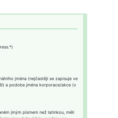
ress.*)
álního jména (nejčastěji se zapisuje ve
 děl) a podoba jména korporace/akce (v
saném jiným písmem než latinkou, měli