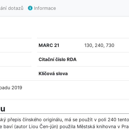
ání dotazů
Informace
MARC 21
130, 240, 730
Citační číslo RDA
Klíčová slova
topadu 2019
mu
ský přepis čínského originálu, má se použít v poli 240 ten
 baví (autor Liou Čen-jün) použila Městská knihovna v Pra