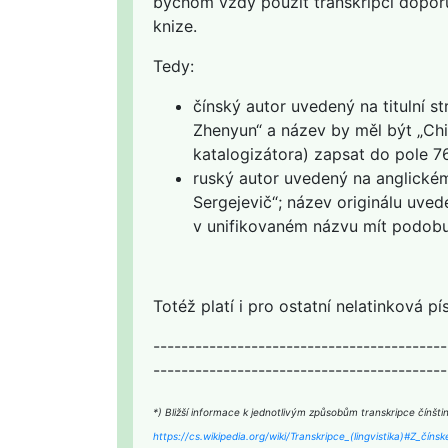
bychom vždy použít transkripci doporu
knize.
Tedy:
čínský autor uvedený na titulní st
Zhenyun“ a název by měl být „Chi 
katalogizátora) zapsat do pole 7
ruský autor uvedený na anglickém
Sergejevič“; název originálu uved
v unifikovaném názvu mít podobu „
Totéž platí i pro ostatní nelatinková pí
------------------------------------------
------------------------------------------
*) Bližší informace k jednotlivým způsobům transkripce čínštin
https://cs.wikipedia.org/wiki/Transkripce_(lingvistika)#Z_čín