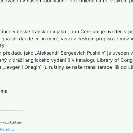
čovanou v našich tabulkách - bez ohledu na to, v jakém p
ránce v české transkripci jako „Liou Čen-jün“ je uveden v pol
gua shi dai de er nü men“; verzi v českém přepisu je možn
65
 překladu jako „Aleksandr Sergeevich Pushkin“ je uveden v 
ený v tiráži anglického vydání (i v katalogu Library of Cong
Jevgenij Onegin“ (u ruštiny se naše transliterace liší od L
sma.
------------
------------
y například zde:
ského_písma