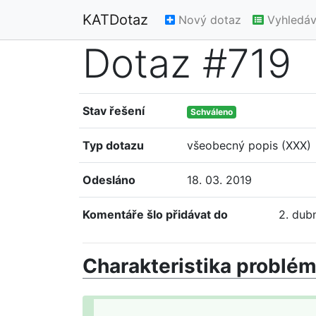
KATDotaz
Nový dotaz
Vyhledáv
Dotaz #719
Stav řešení
Schváleno
Typ dotazu
všeobecný popis (XXX)
Odesláno
18. 03. 2019
Komentáře šlo přidávat do
2. dub
Charakteristika problé