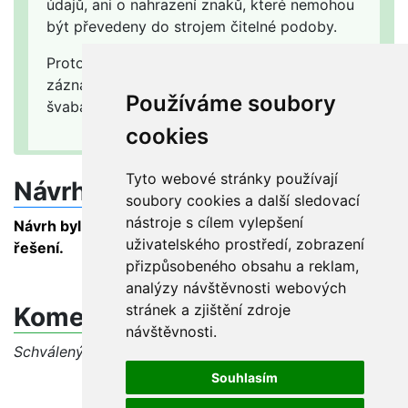
údajů, ani o nahrazení znaků, které nemohou
být převedeny do strojem čitelné podoby.
Proto v poli 008 na pozici 38 (= modifikace
záznamu) se při popisu knihy, která je tištěna
Používáme soubory
švabachem, uvádí kód "nemodifikován".
cookies
Tyto webové stránky používají
Návrh řešení
soubory cookies a další sledovací
nástroje s cílem vylepšení
Návrh byl schválen beze změn – viz Rozhodnutí o
uživatelského prostředí, zobrazení
řešení.
přizpůsobeného obsahu a reklam,
analýzy návštěvnosti webových
stránek a zjištění zdroje
Komentáře
návštěvnosti.
Schválený dotaz, diskuse je uzavřena
Souhlasím