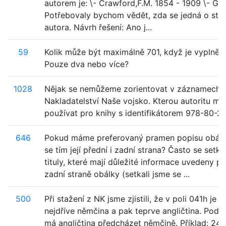
autorem je: \- Crawford,F.M. 1854 - 1909 \- Gr
Potřebovaly bychom vědět, zda se jedná o ste
autora. Návrh řešení: Ano j...
59
Kolik může být maximálně 701, když je vyplněn
Pouze dva nebo více?
1028
Nějak se nemůžeme zorientovat v záznamech a
Nakladatelství Naše vojsko. Kterou autoritu m
používat pro knihy s identifikátorem 978-80-2
646
Pokud máme preferovaný pramen popisu obálk
se tím její přední i zadní strana? Často se setk
tituly, které mají důležité informace uvedeny p
zadní straně obálky (setkali jsme se ...
500
Při stažení z NK jsme zjistili, že v poli 041h je 
nejdříve němčina a pak teprve angličtina. Podle
má angličtina předcházet němčině. Příklad: 24