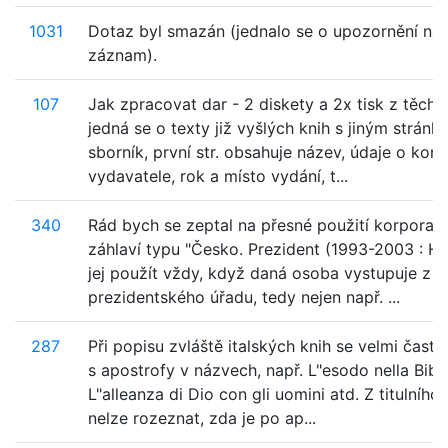
1031
Dotaz byl smazán (jednalo se o upozornění na
záznam).
107
Jak zpracovat dar - 2 diskety a 2x tisk z těchto
jedná se o texty již vyšlých knih s jiným stránk
sborník, první str. obsahuje název, údaje o konf.
vydavatele, rok a místo vydání, t...
340
Rád bych se zeptal na přesné použití korporati
záhlaví typu "Česko. Prezident (1993-2003 : Ha
jej použít vždy, když daná osoba vystupuje z p
prezidentského úřadu, tedy nejen např. ...
287
Při popisu zvláště italských knih se velmi čast
s apostrofy v názvech, např. L"esodo nella Bibb
L"alleanza di Dio con gli uomini atd. Z titulního 
nelze rozeznat, zda je po ap...