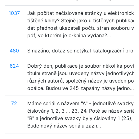
1037
Jak počítat nečíslované stránky u elektronické
tištěné knihy? Stejně jako u tištěných publikac
dát přednost ukazateli počtu stran souboru ve
pdf, ve kterém je e-kniha vydána?...
480
Smazáno, dotaz se netýkal katalogizační probl
624
Dobrý den, publikace je soubor několika povíd
titulní straně jsou uvedeny názvy jednotlivých
různých autorů, společný název je uveden pou
obálce. Budou ve 245 zapsány názvy jedno...
72
Máme seriál s názvem "A" - jednotlivé svazky j
číslovány 1, 2, 3 ... 23, 24. Poté se název seriál
"B" a jednotlivé svazky byly číslovány 1 (25), 2 (
Bude nový název seriálu zazn...