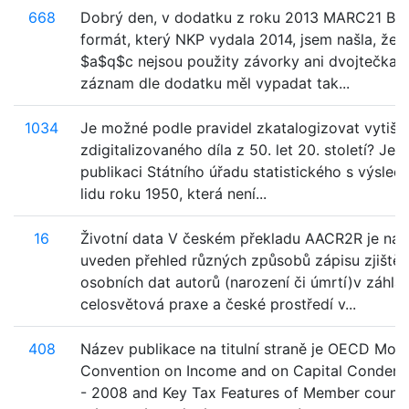
668
Dobrý den, v dodatku z roku 2013 MARC21 Bibl
formát, který NKP vydala 2014, jsem našla, že 
$a$q$c nejsou použity závorky ani dvojtečka, 
záznam dle dodatku měl vypadat tak...
1034
Je možné podle pravidel zkatalogizovat vytišt
zdigitalizovaného díla z 50. let 20. století? Jed
publikaci Státního úřadu statistického s výsledk
lidu roku 1950, která není...
16
Životní data V českém překladu AACR2R je na s
uveden přehled různých způsobů zápisu zjiště
osobních dat autorů (narození či úmrtí)v záhla
celosvětová praxe a české prostředí v...
408
Název publikace na titulní straně je OECD Mod
Convention on Income and on Capital Condens
- 2008 and Key Tax Features of Member count