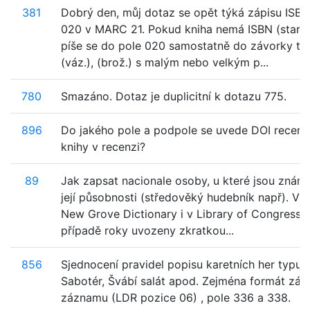
381
Dobrý den, můj dotaz se opět týká zápisu ISBN
020 v MARC 21. Pokud kniha nemá ISBN (starší 
píše se do pole 020 samostatně do závorky ty
(váz.), (brož.) s malým nebo velkým p...
780
Smazáno. Dotaz je duplicitní k dotazu 775.
896
Do jakého pole a podpole se uvede DOI recen
knihy v recenzi?
89
Jak zapsat nacionale osoby, u které jsou známy
její působnosti (středověký hudebník např). V 
New Grove Dictionary i v Library of Congress 
případě roky uvozeny zkratkou...
856
Sjednocení pravidel popisu karetních her typu 
Sabotér, Švábí salát apod. Zejména formát záz
záznamu (LDR pozice 06) , pole 336 a 338.