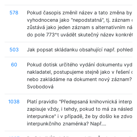
578
Pokud časopis změnil název a tato změna byla
vyhodnocena jako "nepodstatná", tj. záznam cel
zůstává jako jeden záznam s alternativním ná
do pole 773^t uvádět skutečný název konkrét...
503
Jak popsat skládanku obsahující např. pohledn
60
Pokud dotisk určitého vydání dokumentu vydá 
nakladatel, postupujeme stejně jako v řešení d
nebo zakládáme na dokument nový záznam? D
Svobodová
1038
Platí pravidlo "Předepsaná knihovnická interpu
zapisuje vždy, i tehdy, pokud to má za následe
interpunkce" i v případě, že by došlo ke zdvoje
interpunkčního znaménka? Např....