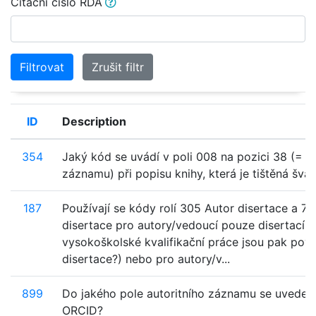
Citační číslo RDA
Filtrovat
Zrušit filtr
ID
Description
354
Jaký kód se uvádí v poli 008 na pozici 38 (= m
záznamu) při popisu knihy, která je tištěná šv
187
Používají se kódy rolí 305 Autor disertace a 7
disertace pro autory/vedoucí pouze disertací (
vysokoškolské kvalifikační práce jsou pak pov
disertace?) nebo pro autory/v...
899
Do jakého pole autoritního záznamu se uvede id
ORCID?