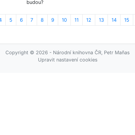
budou?
4
5
6
7
8
9
10
11
12
13
14
15
Copyright © 2026 - Národní knihovna ČR, Petr Maňas
Upravit nastavení cookies