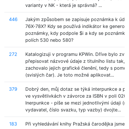
varianty v NK - která je správná? ...
446
Jakým způsobem se zapisuje poznámka k údaj
76X-78X? Kdy se používá indikátor ke generová
poznámky, kdy podpole $i a kdy se poznámka 
polích 530 nebo 580?
272
Katalogizuji v programu KPWin. Dříve bylo zv
přepisovat názvové údaje z titulního listu tak, 
zachovalo jejich grafické členění, tedy s pomo
(svislých čar). Je toto možné aplikovat...
379
Dobrý den, můj dotaz se týká interpunkce a po
ve vysvětlivkách v závorce za ISBN v poli 020. 
Inerpunkce - píše se mezi jednotlivými údaji (na
vydavatel, číslo svazku, typ vazby) dvojte...
183
Při vyhledávání knihy Pražská čarodějka jsme zji