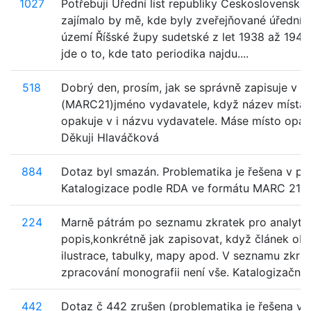
1027
Potřebuji Úřední list republiky Československé
zajímalo by mě, kde byly zveřejňované úřední 
území Říšské župy sudetské z let 1938 až 1945
jde o to, kde tato periodika najdu....
518
Dobrý den, prosím, jak se správně zapisuje v p
(MARC21)jméno vydavatele, když název místa 
opakuje v i názvu vydavatele. Máse místo opa
Děkuji Hlaváčková
884
Dotaz byl smazán. Problematika je řešena v př
Katalogizace podle RDA ve formátu MARC 21.
224
Marně pátrám po seznamu zkratek pro analyti
popis,konkrétně jak zapisovat, když článek ob
ilustrace, tabulky, mapy apod. V seznamu zkra
zpracování monografii není vše. Katalogizační z
442
Dotaz č 442 zrušen (problematika je řešena v p