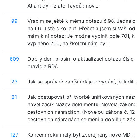
Atlantidy - zlato Tayoů : nov...
99
Vracím se ještě k mému dotazu č.98. Jednalo se
na titul.listě s kol.aut. Přečetla jsem si Vaši od
mám k ní dotaz: Je možné vyplnit pole 701, kd
vyplněno 700, na školení nám by...
609
Dobrý den, prosím o aktualizaci dotazu číslo 5
pravidla RDA
23
Jak se správně zapíší údaje o vydání, je-li dílo
81
Jak postupovat při tvorbě unifikovaných názvů
novelizací? Název dokumentu: Novela zákona 
cestovních náhradách. (Novelou zákona č. 125
cestovních náhradách se mění a doplňuje zákon č
127
Koncem roku měly být zveřejněny nové MDT. 