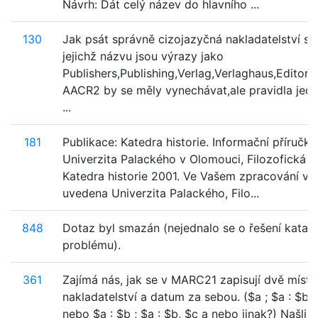
Návrh: Dát celý název do hlavního ...
130
Jak psát správně cizojazyčná nakladatelství so
jejichž názvu jsou výrazy jako
Publishers,Publishing,Verlag,Verlaghaus,Editore
AACR2 by se měly vynechávat,ale pravidla jedn
...
181
Publikace: Katedra historie. Informační příručka
Univerzita Palackého v Olomouci, Filozofická fa
Katedra historie 2001. Ve Vašem zpracování v p
uvedena Univerzita Palackého, Filo...
848
Dotaz byl smazán (nejednalo se o řešení katal
problému).
361
Zajímá nás, jak se v MARC21 zapisují dvě místa
nakladatelství a datum za sebou. ($a ; $a : $b ;
nebo $a : $b ; $a : $b, $c a nebo jinak?) Našli 