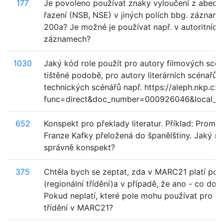
177
Je povoleno používat znaky vyloučení z abece
řazení (NSB, NSE) v jiných polích bbg. záznam
200a? Je možné je používat např. v autoritních
záznamech?
1030
Jaký kód role použít pro autory filmových scén
tištěné podobě, pro autory literárních scénařů 
technických scénářů např. https://aleph.nkp.cz/
func=direct&doc_number=000926046&local_ba
652
Konspekt pro překlady literatur. Příklad: Promě
Franze Kafky přeložená do španělštiny. Jaký m
správně konspekt?
375
Chtěla bych se zeptat, zda v MARC21 platí pol
(regionální třídění)a v případě, že ano - co do 
Pokud neplatí, které pole mohu používat pro re
třídění v MARC21?