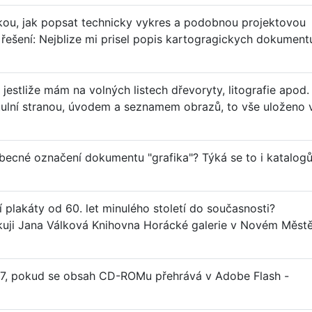
kou, jak popsat technicky vykres a podobnou projektovou
šení: Nejblize mi prisel popis kartogragickych dokument
jestliže mám na volných listech dřevoryty, litografie apod.
itulní stranou, úvodem a seznamem obrazů, to vše uloženo 
becné označení dokumentu "grafika"? Týká se to i katalog
í plakáty od 60. let minulého století do současnosti?
kuji Jana Válková Knihovna Horácké galerie v Novém Měst
47, pokud se obsah CD-ROMu přehrává v Adobe Flash -