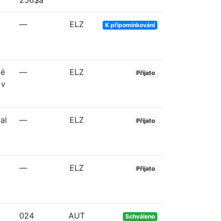
256$a
—
ELZ
K připomínkování
ké
—
ELZ
Přijato
 v
al
—
ELZ
Přijato
—
ELZ
Přijato
024
AUT
Schváleno