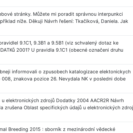
bové stránky. Můžete mi poradit správnou interpunkci
příklad níže. Děkuji Návrh řešení: Tkačíková, Daniela. Jak
ravidlel 9.1C1, 9.3B1 a 9.5B1 (viz schvalený dotaz ke
DODATKů 2001? U pravidla 9.1C1 (obecné označeni druhu
neji informovali o zpusobech katalogizace elektonickych
e 008, znakova pozice 26. Nevydala NK v posledni dobe
jů u elektronických zdrojů Dodatky 2004 AACR2R Návrh
 zrušena Oblast specifických údajů u elektronických zdro
mal Breeding 2015 : sborník z mezinárodní vědecké