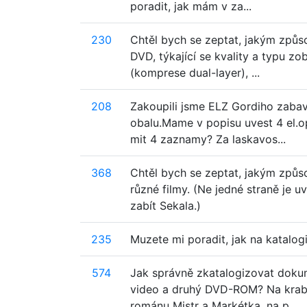
poradit, jak mám v za...
230
Chtěl bych se zeptat, jakým způs
DVD, týkající se kvality a typu z
(komprese dual-layer), ...
208
Zakoupili jsme ELZ Gordiho zaba
obalu.Mame v popisu uvest 4 el.o
mit 4 zaznamy? Za laskavos...
368
Chtěl bych se zeptat, jakým způ
různé filmy. (Ne jedné straně je u
zabít Sekala.)
235
Muzete mi poradit, jak na katalog
574
Jak správně zkatalogizovat dokum
video a druhý DVD-ROM? Na krabi
románu Mistr a Markétka, na p...