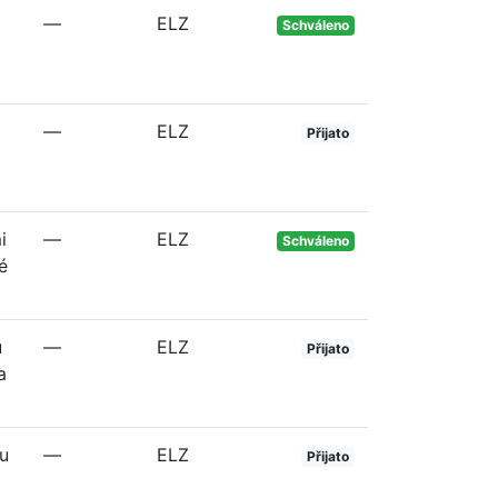
—
ELZ
Schváleno
—
ELZ
Přijato
i
—
ELZ
Schváleno
é
u
—
ELZ
Přijato
a
u
—
ELZ
Přijato