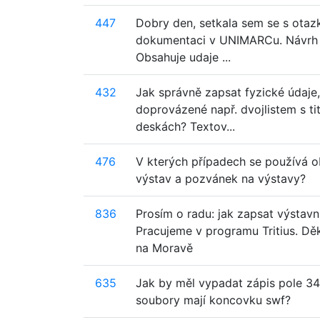
447
Dobry den, setkala sem se s otaz
dokumentaci v UNIMARCu. Návrh ře
Obsahuje udaje ...
432
Jak správně zapsat fyzické údaje, 
doprovázené např. dvojlistem s t
deskách? Textov...
476
V kterých případech se používá o
výstav a pozvánek na výstavy?
836
Prosím o radu: jak zapsat výstavn
Pracujeme v programu Tritius. Dě
na Moravě
635
Jak by měl vypadat zápis pole 3
soubory mají koncovku swf?