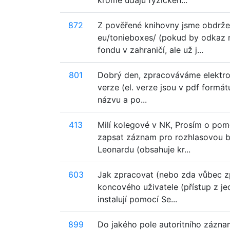
kromě údajů fyzickéh...
872
Z pověřené knihovny jsme obdrželi
eu/tonieboxes/ (pokud by odkaz ne
fondu v zahraničí, ale už j...
801
Dobrý den, zpracováváme elektroni
verze (el. verze jsou v pdf formát
názvu a po...
413
Milí kolegové v NK, Prosím o pomo
zapsat záznam pro rozhlasovou b
Leonardu (obsahuje kr...
603
Jak zpracovat (nebo zda vůbec zpr
koncového uživatele (přístup z je
instalují pomocí Se...
899
Do jakého pole autoritního zázna