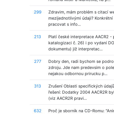
299
Zdravim, mám problém s citací we
mezijednotlivými údaji? Konkrétní 
pracovat s info...
213
Platí české interpretace AACR2 - p
katalogizaci č. 26) i po vydaní 
dokumentu) již interpretac...
277
Dobry den, radi bychom se podrob
zdroju. Jde nam predevsim o pol
nejakou odbornou prirucku p...
313
Zrušení Oblasti specifických úda
řešení: Dodatky 2004 AACR2R byla
(viz AACR2R pravi...
632
Proč je sborník na CD-Romu: "Ani