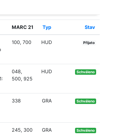
MARC 21
Typ
Stav
100, 700
HUD
Přijato
o
048,
HUD
Schváleno
1:
500, 925
338
GRA
Schváleno
245, 300
GRA
Schváleno