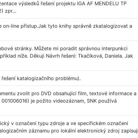
zentace výsledků řešení projektu IGA AF MENDELU TP
 zpr...
n-line přístup.Jak tyto knihy správně zkatalogizovat a
bové stránky. Můžete mi poradit správnou interpunkci
příklad níže. Děkuji Návrh řešení: Tkačíková, Daniela. Jak
 řešení katalogizačního problému).
entu zvolit pro DVD obsahující film, textové informace a
001006016) je požito videozáznam, SNK používá
nický v označení typu zdroje a ve specifickém označení
logizačním záznamu pro lokální elektronický zdroj zapisuj