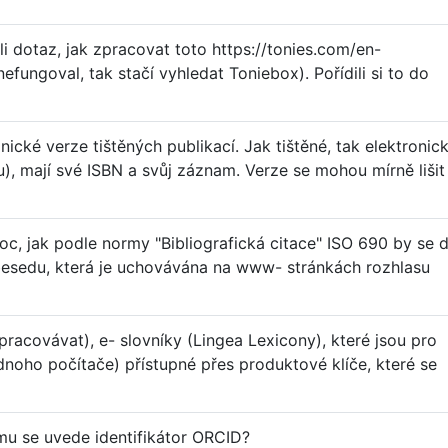
 dotaz, jak zpracovat toto https://tonies.com/en-
fungoval, tak stačí vyhledat Toniebox). Pořídili si to do
cké verze tištěných publikací. Jak tištěné, tak elektronic
u), mají své ISBN a svůj záznam. Verze se mohou mírně lišit
c, jak podle normy "Bibliografická citace" ISO 690 by se d
esedu, která je uchovávána na www- stránkách rozhlasu
acovávat), e- slovníky (Lingea Lexicony), které jsou pro
dnoho počítače) přístupné přes produktové klíče, které se
mu se uvede identifikátor ORCID?