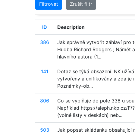
Filtrovat
Zrušit filtr
ID
Description
386
Jak správně vytvořit záhlaví pro 
Hudba Richard Rodgers ; Námět a 
hlavního autora (1...
141
Dotaz se týká obsazení. NK užívá
vytvořeny a unifikovány a zda je 
Poznámky-ob...
806
Co se vyplňuje do pole 338 u sou
Například https://aleph.nkp.cz/
(volné listy v deskách) neb...
503
Jak popsat skládanku obsahující 