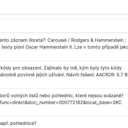
tento záznam libreta?: Carousel / Rodgers & Hammerstein ;
texty písní Oscar Hammerstein II. Lze v tomto případě jak
 kódy pro obsazení. Zajímalo by mě, kým byly tyto kódy
národně povinné jejich užívání. Návrh řešení: AACR2R: 5.7 B
borů volných listů nebo pohlednic, které nejsou svázané?
F/?func=direct&doc;_number=000772162&local;_base=SKC
např. pohlednice?