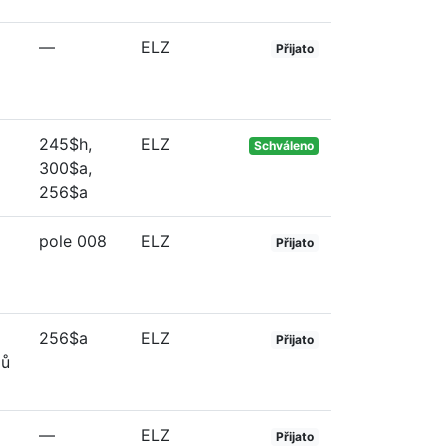
—
ELZ
Přijato
245$h,
ELZ
Schváleno
300$a,
256$a
pole 008
ELZ
Přijato
256$a
ELZ
Přijato
jů
—
ELZ
Přijato