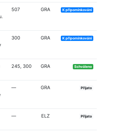
507
GRA
K připomínkování
u.
300
GRA
K připomínkování
v
ů
245, 300
GRA
Schváleno
—
GRA
Přijato
ě
—
ELZ
Přijato