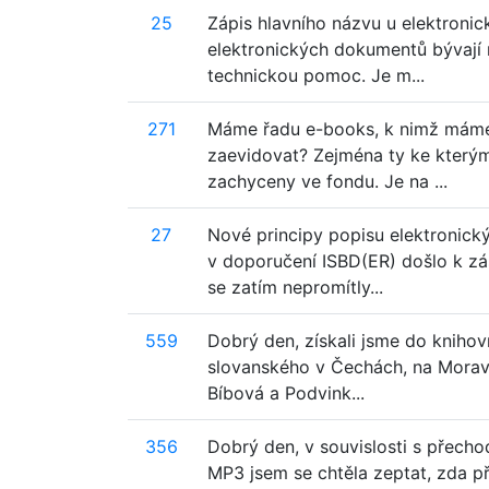
25
Zápis hlavního názvu u elektronic
elektronických dokumentů bývají n
technickou pomoc. Je m...
271
Máme řadu e-books, k nimž máme o
zaevidovat? Zejména ty ke kterým
zachyceny ve fondu. Je na ...
27
Nové principy popisu elektronický
v doporučení ISBD(ER) došlo k 
se zatím nepromítly...
559
Dobrý den, získali jsme do knihov
slovanského v Čechách, na Moravě
Bíbová a Podvink...
356
Dobrý den, v souvislosti s přec
MP3 jsem se chtěla zeptat, zda př