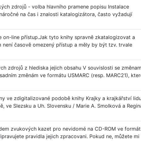
kých zdrojů - volba hlavního pramene popisu Instalace
áročné na čas i znalosti katalogizátora, často vyžadují
n-line přístup.Jak tyto knihy spravně zkatalogizovat a
 není časově omezený přístup a měly by být tzv. trvale
ch zdrojů z hlediska jejich obsahu V souvislosti se změnam
zásadním změnám ve formátu USMARC (resp. MARC21), kter
ny ve zdigitalizované podobě knihy Krajky a krajkářství lid
, ve Slezsku a Uh. Slovensku / Marie A. Smolková a Regin
hodem zvukových kazet pro nevidomé na CD-ROM ve formát
ipravujete pravidla jejich zpracovani. Pokud ne, můžete mi