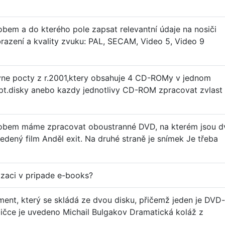
obem a do kterého pole zapsat relevantní údaje na nosiči
obrazení a kvality zvuku: PAL, SECAM, Video 5, Video 9
vne pocty z r.2001,ktery obsahuje 4 CD-ROMy v jednom
pt.disky anebo kazdy jednotlivy CD-ROM zpracovat zvlast
sobem máme zpracovat oboustranné DVD, na kterém jsou d
vedený film Anděl exit. Na druhé straně je snímek Je třeba
izaci v pripade e-books?
ent, který se skládá ze dvou disku, přičemž jeden je DVD-
čce je uvedeno Michail Bulgakov Dramatická koláž z