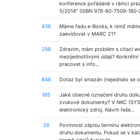
konference pořádané v rámci pre
5/2014" (ISBN 978-80-7509-180-2)
436
Máme řadu e-Books, k nimž máme o
zaevidovat v MARC 21?
298
Zdravim, mám problém s citací we
mezijednotlivými údaji? Konkrétní 
pracovat s info...
848
Dotaz byl smazán (nejednalo se o
185
Jaké obecné označení druhu dokum
zvukové dokumenty? V NKC (SYS 
elektronický zdroj. Návrh řeše...
26
Povinnost zápisu termínu elektro
druhu dokumentu. Pokud se v kata