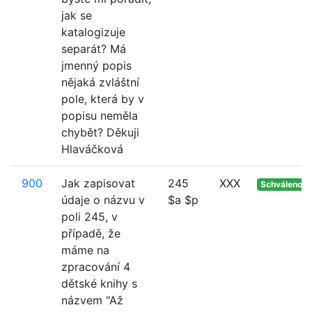
jak se
katalogizuje
separát? Má
jmenný popis
nějaká zvláštní
pole, která by v
popisu neměla
chybět? Děkuji
Hlaváčková
900
Jak zapisovat
245
XXX
Schváleno
údaje o názvu v
$a $p
poli 245, v
případě, že
máme na
zpracování 4
dětské knihy s
názvem "Až