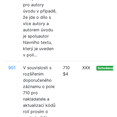
pro autory
úvodu v případě,
že jde o dílo s
více autory a
autorem úvodu
je spoluautor
hlavního textu,
který je uveden
v poli...
901
V souvislosti s
710
XXX
Schváleno
rozšířením
$4
doporučeného
záznamu o pole
710 pro
nakladatele a
aktualizací kódů
rolí prosím o