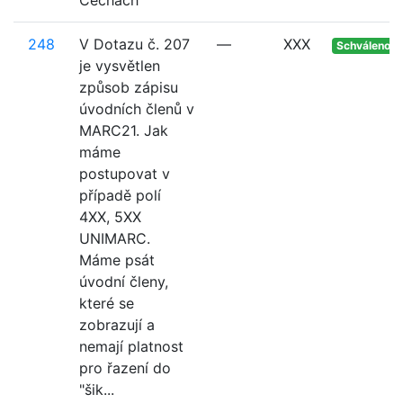
Čechách
248
V Dotazu č. 207
—
XXX
Schváleno
je vysvětlen
způsob zápisu
úvodních členů v
MARC21. Jak
máme
postupovat v
případě polí
4XX, 5XX
UNIMARC.
Máme psát
úvodní členy,
které se
zobrazují a
nemají platnost
pro řazení do
"šik...