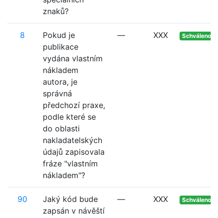
znaků?
8
Pokud je
—
XXX
Schváleno
publikace
vydána vlastním
nákladem
autora, je
správná
předchozí praxe,
podle které se
do oblasti
nakladatelských
údajů zapisovala
fráze "vlastním
nákladem"?
90
Jaký kód bude
—
XXX
Schváleno
zapsán v návěští