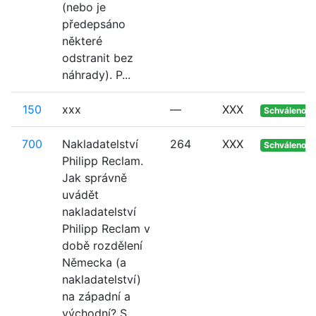
(nebo je
předepsáno
některé
odstranit bez
náhrady). P...
150
xxx
—
XXX
Schváleno
700
Nakladatelství
264
XXX
Schváleno
Philipp Reclam.
Jak správně
uvádět
nakladatelství
Philipp Reclam v
době rozdělení
Německa (a
nakladatelství)
na západní a
východní? S