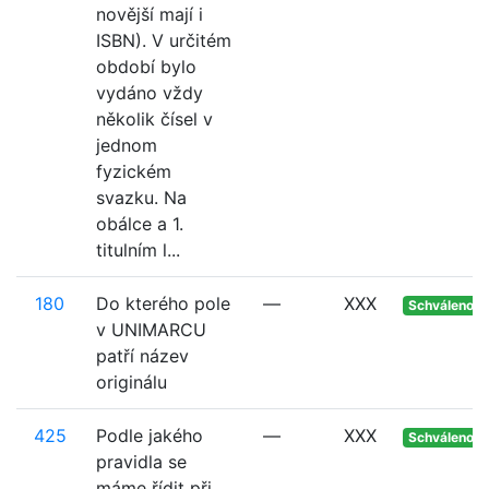
novější mají i
ISBN). V určitém
období bylo
vydáno vždy
několik čísel v
jednom
fyzickém
svazku. Na
obálce a 1.
titulním l...
180
Do kterého pole
—
XXX
Schváleno
v UNIMARCU
patří název
originálu
425
Podle jakého
—
XXX
Schváleno
pravidla se
máme řídit při