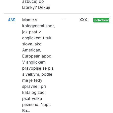
azbuce) do
latinky? Děkuji
439
Mame s
—
XXX
Schváleno
kolegynemi spor,
jak psat v
anglickem titulu
slova jako
American,
European apod.
V anglickem
pravopise se pisi
s velkym, podle
me je tedy
spravne i pri
katalogizaci
psat velke
pismeno. Napr.
Ba...