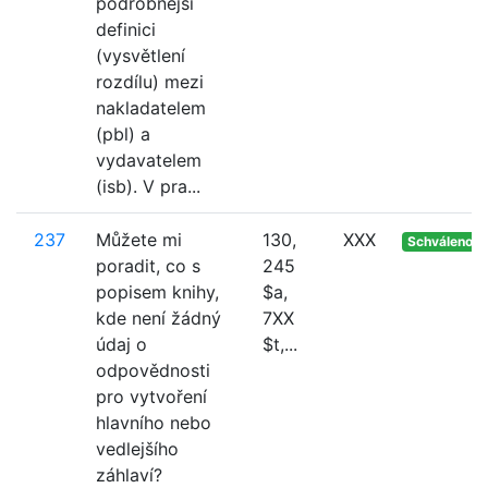
podrobnější
definici
(vysvětlení
rozdílu) mezi
nakladatelem
(pbl) a
vydavatelem
(isb). V pra...
237
Můžete mi
130,
XXX
Schváleno
poradit, co s
245
popisem knihy,
$a,
kde není žádný
7XX
údaj o
$t,...
odpovědnosti
pro vytvoření
hlavního nebo
vedlejšího
záhlaví?