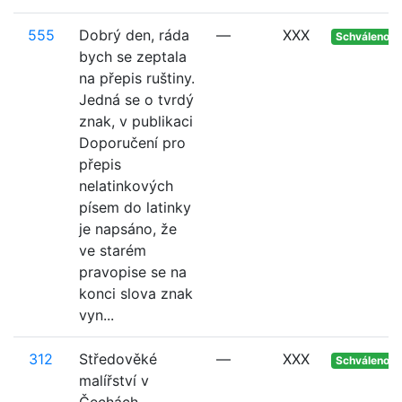
555
Dobrý den, ráda
—
XXX
Schváleno
bych se zeptala
na přepis ruštiny.
Jedná se o tvrdý
znak, v publikaci
Doporučení pro
přepis
nelatinkových
písem do latinky
je napsáno, že
ve starém
pravopise se na
konci slova znak
vyn...
312
Středověké
—
XXX
Schváleno
malířství v