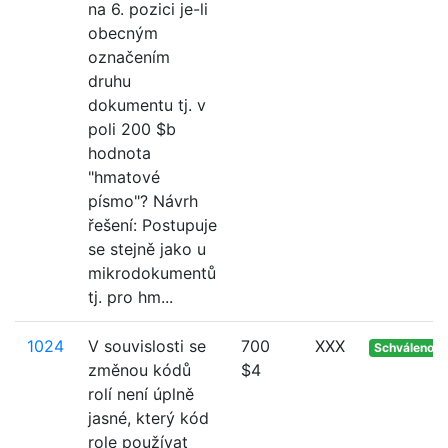
na 6. pozici je-li
obecným
označením
druhu
dokumentu tj. v
poli 200 $b
hodnota
"hmatové
písmo"? Návrh
řešení: Postupuje
se stejně jako u
mikrodokumentů
tj. pro hm...
1024
V souvislosti se
700
XXX
Schváleno
změnou kódů
$4
rolí není úplně
jasné, který kód
role používat