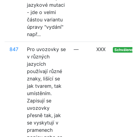
jazykové mutaci
- jde o velmi
částou variantu
úpravy "vydání"
např...
847
Pro uvozovky se
—
XXX
Schváleno
v různých
jazycích
používají různé
znaky, lišící se
jak tvarem, tak
umístěním.
Zapisují se
uvozovky
přesně tak, jak
se vyskytují v
pramenech