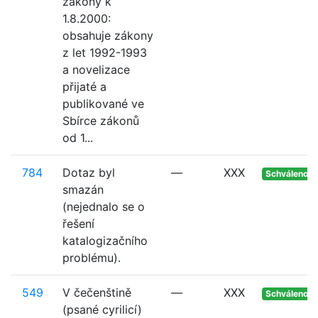
zákony k
1.8.2000:
obsahuje zákony
z let 1992-1993
a novelizace
přijaté a
publikované ve
Sbírce zákonů
od 1...
784
Dotaz byl
—
XXX
Schváleno
smazán
(nejednalo se o
řešení
katalogizačního
problému).
549
V čečenštině
—
XXX
Schváleno
(psané cyrilicí)