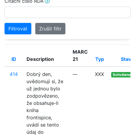
Citační číslo RDA
Filtrovat
Zrušit filtr
MARC
ID
Description
21
Typ
Stav
414
Dobrý den,
—
XXX
Schváleno
uvědomuji si, že
už jednou bylo
zodpovězeno,
že obsahuje-li
kniha
frontispice,
uvádí se tento
údaj do