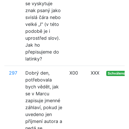
se vyskytuje
znak psaný jako
svislá čára nebo
velké „I" (v této
podobě je i
uprostřed slov).
Jak ho
přepisujeme do
latinky?
297
Dobrý den,
X00
XXX
Schváleno
potřebovala
bych vědět, jak
se v Marcu
zapisuje jmenné
záhlaví, pokud je
uvedeno jen
příjmení autora a
nedá se