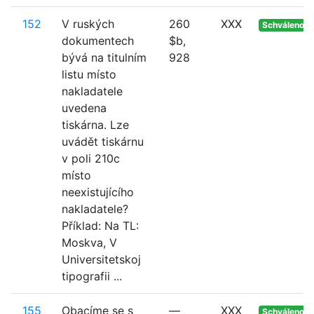
152
V ruských
260
XXX
Schváleno
dokumentech
$b,
bývá na titulním
928
listu místo
nakladatele
uvedena
tiskárna. Lze
uvádět tiskárnu
v poli 210c
místo
neexistujícího
nakladatele?
Příklad: Na TL:
Moskva, V
Universitetskoj
tipografii ...
155
Obacíme se s
—
XXX
Schváleno