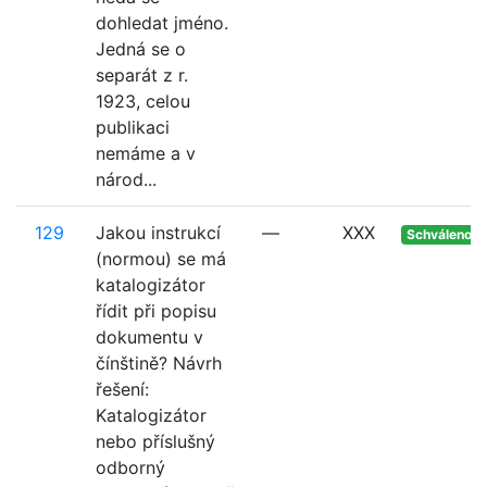
dohledat jméno.
Jedná se o
separát z r.
1923, celou
publikaci
nemáme a v
národ...
129
Jakou instrukcí
—
XXX
Schváleno
(normou) se má
katalogizátor
řídit při popisu
dokumentu v
čínštině? Návrh
řešení:
Katalogizátor
nebo příslušný
odborný