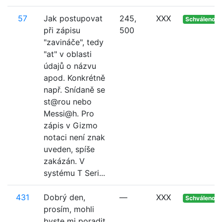
57
Jak postupovat
245,
XXX
Schváleno
při zápisu
500
"zavináče", tedy
"at" v oblasti
údajů o názvu
apod. Konkrétně
např. Snídaně se
st@rou nebo
Messi@h. Pro
zápis v Gizmo
notaci není znak
uveden, spíše
zakázán. V
systému T Seri...
431
Dobrý den,
—
XXX
Schváleno
prosím, mohli
byste mi poradit,