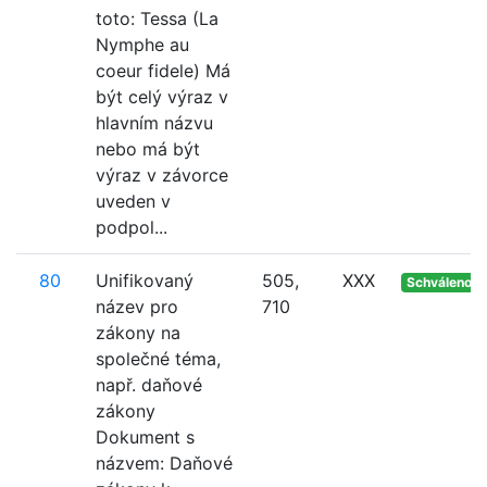
toto: Tessa (La
Nymphe au
coeur fidele) Má
být celý výraz v
hlavním názvu
nebo má být
výraz v závorce
uveden v
podpol...
80
Unifikovaný
505,
XXX
Schváleno
název pro
710
zákony na
společné téma,
např. daňové
zákony
Dokument s
názvem: Daňové