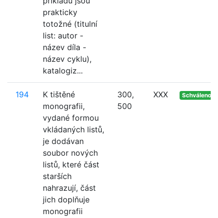
příkladů jsou
prakticky
totožné (titulní
list: autor -
název díla -
název cyklu),
katalogiz...
194
K tištěné
300,
XXX
Schváleno
monografii,
500
vydané formou
vkládaných listů,
je dodávan
soubor nových
listů, které část
starších
nahrazují, část
jich doplňuje
monografii