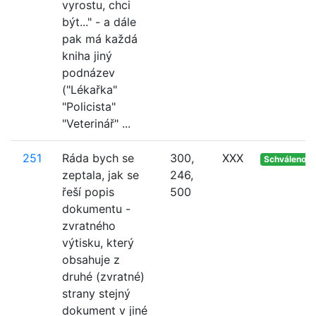
vyrostu, chci
být..." - a dále
pak má každá
kniha jiný
podnázev
("Lékařka"
"Policista"
"Veterinář" ...
251
Ráda bych se
300,
XXX
Schváleno
zeptala, jak se
246,
řeší popis
500
dokumentu -
zvratného
výtisku, který
obsahuje z
druhé (zvratné)
strany stejný
dokument v jiné