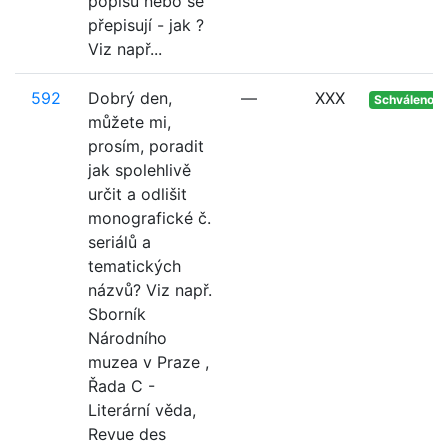
popisu nebo se
přepisují - jak ?
Viz např...
592
Dobrý den,
—
XXX
Schváleno
můžete mi,
prosím, poradit
jak spolehlivě
určit a odlišit
monografické č.
seriálů a
tematických
názvů? Viz např.
Sborník
Národního
muzea v Praze ,
Řada C -
Literární věda,
Revue des