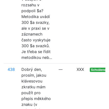
rozsahu v
podpoli $a?
Metodika uvádí
300 $a svazky,
ale v praxi se v
záznamech
často vyskytuje
300 $a svazků.
Je třeba se řídit
metodikou neb...
438
Dobrý den,
—
XXX
Schváleno
prosím, jakou
klávesovou
zkratku mám
použít pro
přepis měkkého
znaku (v