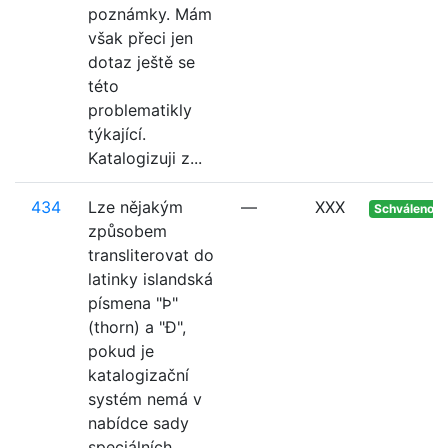
poznámky. Mám
však přeci jen
dotaz ještě se
této
problematikly
týkající.
Katalogizuji z...
434
Lze nějakým
—
XXX
Schváleno
způsobem
transliterovat do
latinky islandská
písmena "Þ"
(thorn) a "Ð",
pokud je
katalogizační
systém nemá v
nabídce sady
speciálních