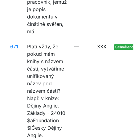
pracovník, jemuž
je popis
dokumentu v
čínštině svěřen,
má ...
671
Platí vždy, že
—
XXX
Schváleno
pokud mám
knihy s názvem
části, vytváříme
unifikovaný
název pod
názvem části?
Např. v knize:
Dějiny Anglie.
Základy - 24010
$aFoundation.
$lČesky Dějiny
Anglie.