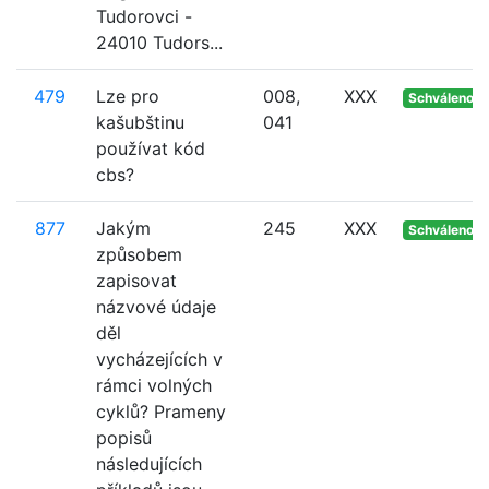
Tudorovci -
24010 Tudors...
479
Lze pro
008,
XXX
Schváleno
kašubštinu
041
používat kód
cbs?
877
Jakým
245
XXX
Schváleno
způsobem
zapisovat
názvové údaje
děl
vycházejících v
rámci volných
cyklů? Prameny
popisů
následujících