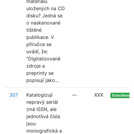
materiálů
uložených na CD
disku? Jedná se
o naskenované
tištěné
publikace. V
příručce se
uvádí, že:
"Digitalizované
zdroje a
preprinty se
popisují jako...
307
Katalogizuji
—
XXX
Schváleno
nepravý seriál
(má ISSN, ale
jednotlivá čísla
jsou
monografická a