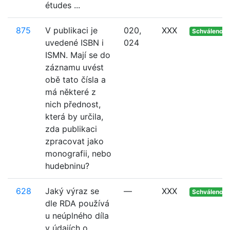
études ...
875
V publikaci je
020,
XXX
Schváleno
uvedené ISBN i
024
ISMN. Mají se do
záznamu uvést
obě tato čísla a
má některé z
nich přednost,
která by určila,
zda publikaci
zpracovat jako
monografii, nebo
hudebninu?
628
Jaký výraz se
—
XXX
Schváleno
dle RDA používá
u neúplného díla
v údajích o