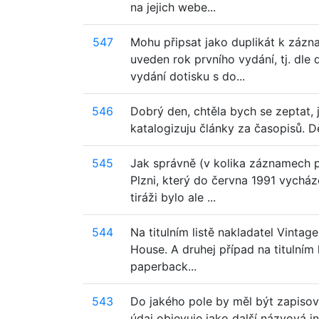
na jejich webe...
547
Mohu připsat jako duplikát k zázna
uveden rok prvního vydání, tj. dle
vydání dotisku s do...
546
Dobrý den, chtěla bych se zeptat
katalogizuju články za časopisů. D
545
Jak správně (v kolika záznamech pr
Plzni, který do června 1991 vycház
tiráži bylo ale ...
544
Na titulním listě nakladatel Vinta
House. A druhej případ na titulním l
paperback...
543
Do jakého pole by měl být zapisov
údaj objevuje jako další názvová i