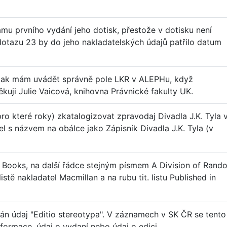
mu prvního vydání jeho dotisk, přestože v dotisku není
 dotazu 23 by do jeho nakladatelských údajů patřilo datum
, jak mám uvádět správně pole LKR v ALEPHu, když
ěkuji Julie Vaicová, knihovna Právnické fakulty UK.
o které roky) zkatalogizovat zpravodaj Divadla J.K. Tyla 
el s názvem na obálce jako Zápisník Divadla J.K. Tyla (v
ge Books, na další řádce stejným písmem A Division of Rand
istě nakladatel Macmillan a na rubu tit. listu Published in
án údaj "Editio stereotypa". V záznamech v SK ČR se tento
nformace, údaj o vydaní nebo údaj o edici.