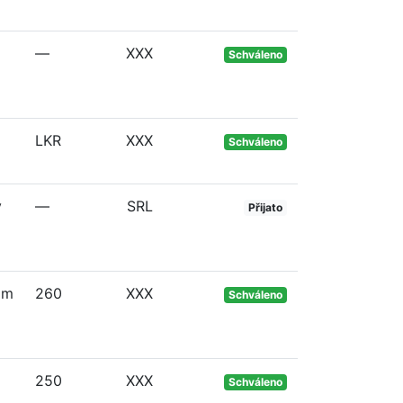
—
XXX
Schváleno
LKR
XXX
Schváleno
v
—
SRL
Přijato
om
260
XXX
Schváleno
250
XXX
Schváleno