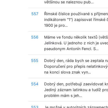
většinou se naleznou pub...
557
Řimské číslice používané s příjmen
indikátorem "1") zapisovat římské 
1900 je pro...
556
Máme ve fondu několik textů (větši
Jelínková. U jednoho z nich je uve
pseudonym Antonín Fencl. S...
555
Dobrý den, ráda bych se zeptala na
Doporučení pro přepis nelatinkový
na konci slova znak vyn...
554
Dobrý den, potřebuji zaevidovat kn
Jediný záznam latinkou a tudíž pro
problém mám s jeh...
553
Je možné v autoritních záznamech 