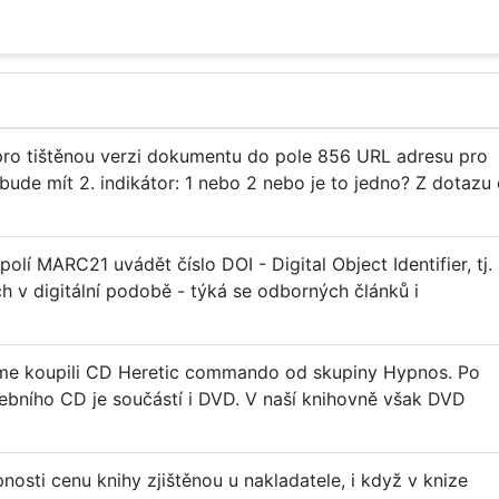
pro tištěnou verzi dokumentu do pole 856 URL adresu pro
de mít 2. indikátor: 1 nebo 2 nebo je to jedno? Z dotazu 
olí MARC21 uvádět číslo DOI - Digital Object Identifier, tj.
ých v digitální podobě - týká se odborných článků i
sme koupili CD Heretic commando od skupiny Hypnos. Po
udebního CD je součástí i DVD. V naší knihovně však DVD
nosti cenu knihy zjištěnou u nakladatele, i když v knize