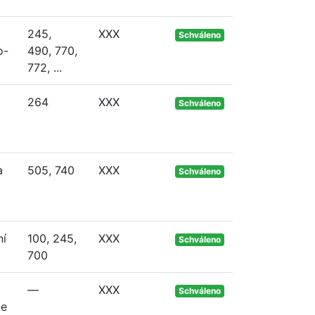
245,
XXX
Schváleno
o-
490, 770,
772, ...
264
XXX
Schváleno
a
505, 740
XXX
Schváleno
ní
100, 245,
XXX
Schváleno
700
—
XXX
Schváleno
Je