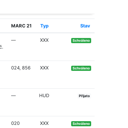
MARC 21
Typ
Stav
—
XXX
Schváleno
č.
024, 856
XXX
Schváleno
—
HUD
Přijato
020
XXX
Schváleno