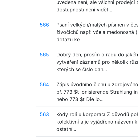
uvedena není, ale všichni prodejci
dostupnosti není vidět...
566
Psaní velkých/malých písmen v čes
živočichů např. včela medonosná (l
dotazu ke...
565
Dobrý den, prosím o radu do jakéh
vytváření záznamů pro několik různ
kterých se číslo dan...
564
Zápis úvodního členu u zdrojového
př. 773 $t Ionisierende Strahlung
nebo 773 $t Die io...
563
Kódy rolí u korporací Z důvodů pokr
kolektivní a je vyjádřeno názvem k
ostatní...