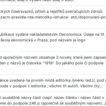
ch čísel/svazků, příloh a rejstříků pokračujících zdrojů:
gizacni-pravidla-rda-metodiky-istrukce- atd./doporuceni-pr
publikace vydané nakladatelstvím Oeconomica. Údaje na tit.
 škola ekonomická v Praze, pod názvem je logo
d společným názvem obsahuje 3 novely, které jsem zapsal
den z názvů je číslovka: "1919". Do jakého pole či podpole
tránce uvedena na prvním místě editorka /jméno (ed.)/, pod 
bude v podpoli c editorka ; všichni tři autoři. Všichni čty...
 souběžné názvy částí (např. název článku i název části v
sujeme do podpole 246 p (společně se souběžným názvem). 