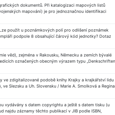
grafických dokumentů. Při katalogizaci mapových listů
 vojenských mapování) je pro jednoznačnou identifikaci
Lze použít u poznámkových polí pro odlišení poznámek
empláři podpole 8 obsahující čárový kód jednotky? Dotaz
demie věd), zejména v Rakousku, Německu a zemích bývalé
v edicích označených obecným výrazem typu „Denkschriften
y ve zdigitalizované podobě knihy Krajky a krajkářství lidu
 ve Slezsku a Uh. Slovensku / Marie A. Smolková a Regina
ou vydávány s datem copyrightu a ještě s datem tisku (u
ud najdu záznamy těchto publikací v JIB podle ISBN,