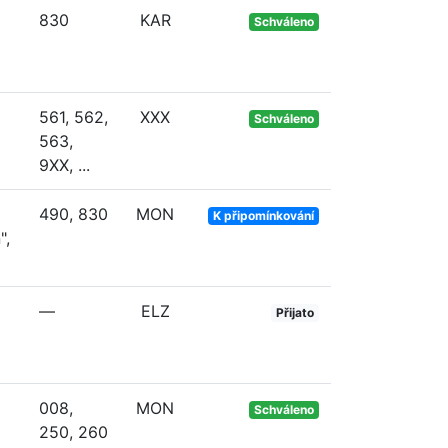
830
KAR
Schváleno
561, 562,
XXX
Schváleno
563,
9XX, ...
490, 830
MON
K připomínkování
",
—
ELZ
Přijato
008,
MON
Schváleno
250, 260