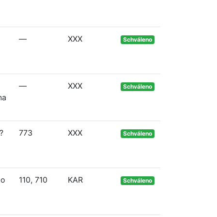
—
XXX
Schváleno
—
XXX
Schváleno
na
?
773
XXX
Schváleno
to
110, 710
KAR
Schváleno