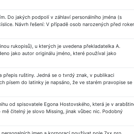
ím. Do jakých podpolí v záhlaví personálního jména (s
číslice. Návrh řešení: V případě osob narozených před rok
nou rukopisů), u kterých je uvedena překladatelka A.
deno jako autor originálu jméno, které používal jako
 přepis ruštiny. Jedná se o tvrdý znak, v publikaci
ch písem do latinky je napsáno, že ve starém pravopise se
ihu od spisovatele Egona Hostovského, která je v arabštin
 mě čitelný je slovo Missing, jinak vůbec nic. Podobný
personalních jmen a korporací používat pole 7xx pro