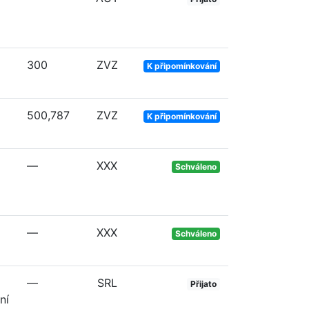
300
ZVZ
K připomínkování
500,787
ZVZ
K připomínkování
—
XXX
Schváleno
—
XXX
Schváleno
—
SRL
Přijato
ní