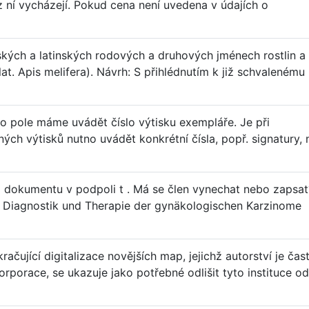
 z ní vycházejí. Pokud cena není uvedena v údajích o
kých a latinských rodových a druhových jménech rostlin a
at. Apis melifera). Návrh: S přihlédnutím k již schvalenému
o pole máme uvádět číslo výtisku exempláře. Je při
ých výtisků nutno uvádět konkrétní čísla, popř. signatury, 
 dokumentu v podpoli t . Má se člen vynechat nebo zapsat
 in Diagnostik und Therapie der gynäkologischen Karzinome
ačující digitalizace novějších map, jejichž autorství je čas
orporace, se ukazuje jako potřebné odlišit tyto instituce od