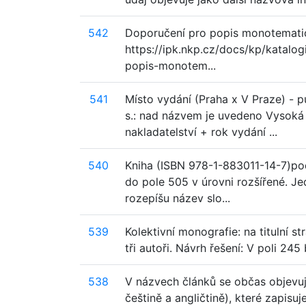
542
Doporučení pro popis monotematický
https://ipk.nkp.cz/docs/kp/katalo
popis-monotem...
541
Místo vydání (Praha x V Praze) - 
s.: nad názvem je uvedeno Vysoká
nakladatelství + rok vydání ...
540
Kniha (ISBN 978-1-883011-14-7)po
do pole 505 v úrovni rozšířené. Je
rozepíšu název slo...
539
Kolektivní monografie: na titulní s
tři autoři. Návrh řešení: V poli 245 
538
V názvech článků se občas objevují
češtině a angličtině), které zapi