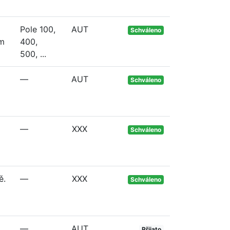
Pole 100,
AUT
Schváleno
em
400,
500, ...
—
AUT
Schváleno
—
XXX
Schváleno
ě.
—
XXX
Schváleno
—
AUT
Přijato