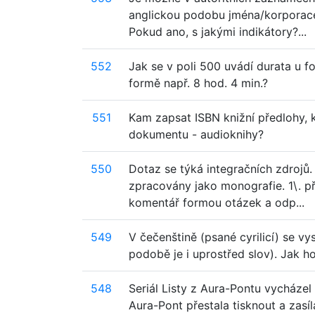
anglickou podobu jména/korporac
Pokud ano, s jakými indikátory?...
552
Jak se v poli 500 uvádí durata u
formě např. 8 hod. 4 min.?
551
Kam zapsat ISBN knižní předlohy, 
dokumentu - audioknihy?
550
Dotaz se týká integračních zdrojů.
zpracovány jako monografie. 1\. p
komentář formou otázek a odp...
549
V čečenštině (psané cyrilicí) se vy
podobě je i uprostřed slov). Jak h
548
Seriál Listy z Aura-Pontu vycháze
Aura-Pont přestala tisknout a zasí