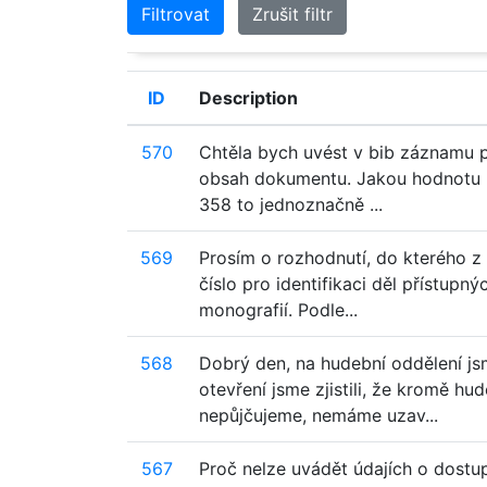
Filtrovat
Zrušit filtr
ID
Description
570
Chtěla bych uvést v bib záznamu 
obsah dokumentu. Jakou hodnotu bu
358 to jednoznačně ...
569
Prosím o rozhodnutí, do kterého z p
číslo pro identifikaci děl přístupn
monografií. Podle...
568
Dobrý den, na hudební oddělení j
otevření jsme zjistili, že kromě h
nepůjčujeme, nemáme uzav...
567
Proč nelze uvádět údajích o dostup