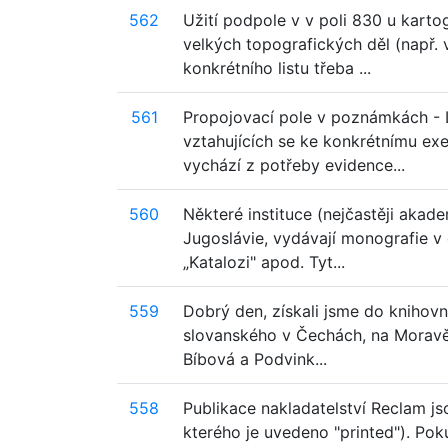
562
Užití podpole v v poli 830 u karto
velkých topografických děl (např.
konkrétního listu třeba ...
561
Propojovací pole v poznámkách - 
vztahujících se ke konkrétnímu ex
vychází z potřeby evidence...
560
Některé instituce (nejčastěji aka
Jugoslávie, vydávají monografie 
„Katalozi" apod. Tyt...
559
Dobrý den, získali jsme do knihovn
slovanského v Čechách, na Moravě,
Bíbová a Podvink...
558
Publikace nakladatelství Reclam js
kterého je uvedeno "printed"). Pok