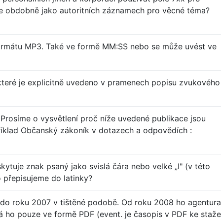
e obdobně jako autoritních záznamech pro věcné téma?
 formátu MP3. Také ve formě MM:SS nebo se může uvést ve
které je explicitně uvedeno v pramenech popisu zvukového
 Prosíme o vysvětlení proč níže uvedené publikace jsou
říklad Občanský zákoník v dotazech a odpovědích :
skytuje znak psaný jako svislá čára nebo velké „I" (v této
o přepisujeme do latinky?
l do roku 2007 v tištěné podobě. Od roku 2008 ho agentura
lá ho pouze ve formě PDF (event. je časopis v PDF ke staže